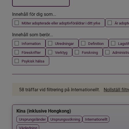
Innehåll för dig som...
Möter adopterade eller adoptivföräldrar i ditt yrke
Är adopt
Innehåll som berör...
Information
Utredningar
Definition
Lagsti
Föreskrifter
Verktyg
Forskning
Administr
Psykisk hälsa
58 träffar
vid filtrering på
Internationellt
.
Nollställ filt
Kina (inklusive Hongkong)
Ursprungsländer
Ursprungssökning
Internationellt
Vägledning