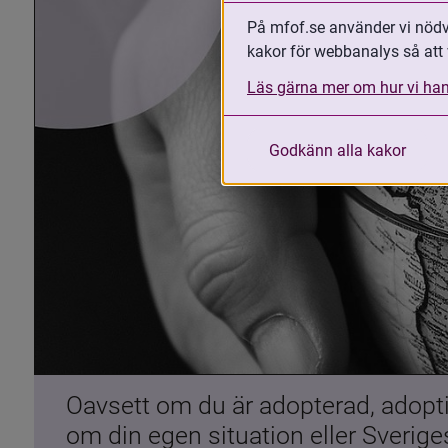
På mfof.se använder vi nödvä
kakor för webbanalys så att 
Läs gärna mer om hur vi han
Godkänn alla kakor
Oavsett om du är adopterad, adoptiv
om din egen situation eller Sverig