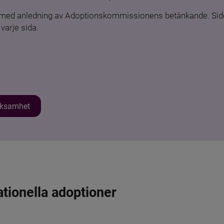
n med anledning av Adoptionskommissionens betänkande. Sido
varje sida.
erksamhet
ationella adoptioner