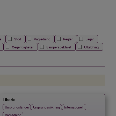
e
Stöd
Vägledning
Regler
Lagar
Oegentligheter
Barnperspektivet
Utbildning
Liberia
Ursprungsländer
Ursprungssökning
Internationellt
Vägledning