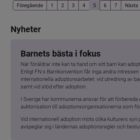
Föregående
1
2
3
4
5
6
7
Nästa
Nyheter
Barnets bästa i fokus
När föräldrar inte kan ta hand om sitt barn kan adopt
Enligt FN:s Barnkonvention får inga andra intressen 
internationella adoptionsarbetet: vid utredning av 
samt vid stöd efter adoption.
I Sverige har kommunerna ansvar för att förbereda 
auktorisation till adoptionsorganisationerna som för
Vid internationell adoption möts olika kulturers syn
avspeglar sig i ländernas adoptionsregler och beslut