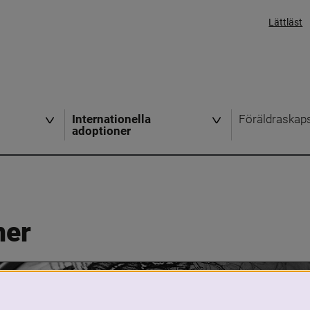
Lättläst
Internationella
Föräldraskap
adoptioner
ner