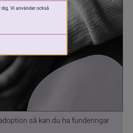
r dig. Vi använder också
 adoption så kan du ha funderingar 