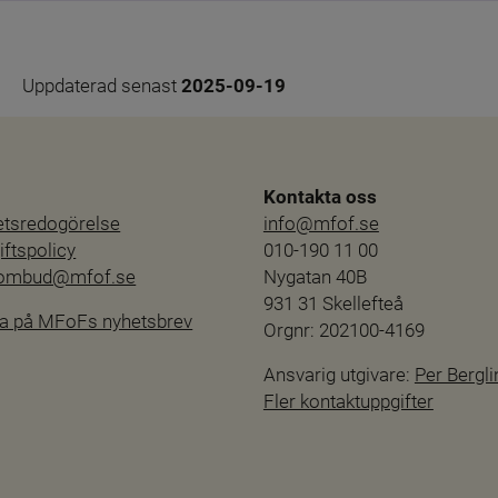
Uppdaterad senast 
2025-09-19
Kontakta oss
hetsredogörelse
info@mfof.se
ftspolicy
010-190 11 00
sombud@mfof.se
Nygatan 40B
931 31 Skellefteå
a på MFoFs nyhetsbrev
Orgnr: 202100-4169
Ansvarig utgivare: 
Per Bergli
Fler kontaktuppgifter