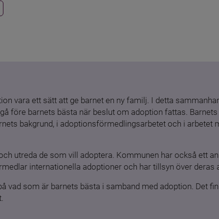
ion vara ett sätt att ge barnet en ny familj. I detta sammanhang
gå före barnets bästa när beslut om adoption fattas. Barnets b
barnets bakgrund, i adoptionsförmedlingsarbetet och i arbetet
och utreda de som vill adoptera. Kommunen har också ett ansv
medlar internationella adoptioner och har tillsyn över deras 
 på vad som är barnets bästa i samband med adoption. Det finn
.