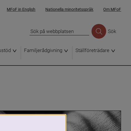
MFoF in English
Nationella minoritetsspråk
Om MFoF
Sök
sstöd
Familjerådgivning
Ställföreträdare