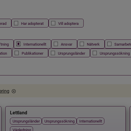
erad
Har adopterat
Vill adoptera
ftning
Internationellt
Ansvar
Nätverk
Samarbet
ation
Publikationer
Ursprungsländer
Ursprungssökning
rering
Lettland
Ursprungsländer
Ursprungssökning
Internationellt
Vägledning