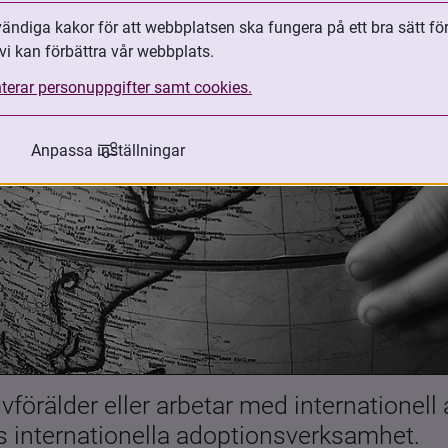
ndiga kakor för att webbplatsen ska fungera på ett bra sätt fö
vi kan förbättra vår webbplats.
terar personuppgifter samt cookies.
Anpassa inställningar
förälder eller arbetar med internationell
es internationella adoptionsverksamhet.