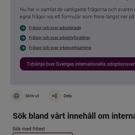
Nu har vi samlat de vanligaste frågorna och svare
egna frågor via ett formulär som finns längst ner på 
Frågor och svar adopterade
Frågor och svar adoptivföräldrar
Frågor och svar yrkesverksamma
Tidslinje över Sveriges internationella adoptionsv
Skriv ut
Dela
Sök bland vårt innehåll om intern
Det här formuläret postas automatiskt
Filtrera resultatet
Sök med fritext