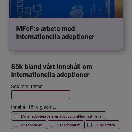
MFoF:s arbete med
internationella adoptioner
Sök bland vårt innehåll om 
internationella adoptioner
Det här formuläret postas automatiskt
Sök med fritext
Filtrera resultatet
Innehåll för dig som...
Möter adopterade eller adoptivföräldrar i ditt yrke
Är adopterad
Har adopterat
Vill adoptera