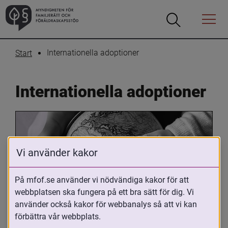
Öppna
Öppna
Menyn
sökrutan
Internationella adoptioner
Start
Internationella adoptioner
Vi använder kakor
På mfof.se använder vi nödvändiga kakor för att
webbplatsen ska fungera på ett bra sätt för dig. Vi
Oavsett om du är adopterad, 
använder också kakor för webbanalys så att vi kan
adoptivförälder eller arbetar med 
förbättra vår webbplats.
internationell adoption så kan du ha 