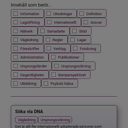
Innehåll som berör...
Information
Utredningar
Definition
Lagstiftning
Internationellt
Ansvar
Nätverk
Samarbete
Stöd
Vägledning
Regler
Lagar
Föreskrifter
Verktyg
Forskning
Administration
Publikationer
Ursprungsländer
Ursprungssökning
Oegentligheter
Barnperspektivet
Utbildning
Psykisk hälsa
Söka via DNA
Vägledning
Ursprungssökning
Det är allt fler internationellt adopterade personer som