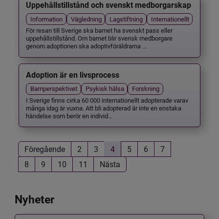
Uppehållstillstånd och svenskt medborgarskap
Information
Vägledning
Lagstiftning
Internationellt
För resan till Sverige ska barnet ha svenskt pass eller
uppehållstillstånd. Om barnet blir svensk medborgare
genom adoptionen ska adoptivföräldrarna ...
Adoption är en livsprocess
Barnperspektivet
Psykisk hälsa
Forskning
I Sverige finns cirka 60 000 internationellt adopterade varav
många idag är vuxna. Att bli adopterad är inte en enstaka
händelse som berör en individ...
Föregående
2
3
4
5
6
7
8
9
10
11
Nästa
Nyheter