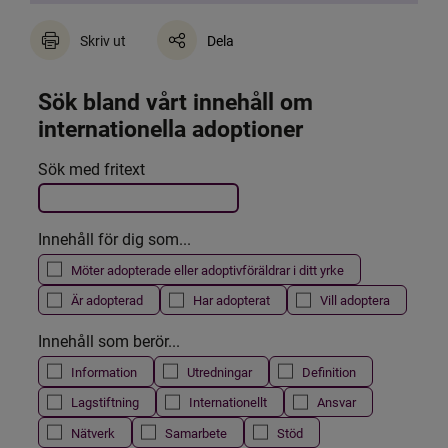
Skriv ut
Dela
Sök bland vårt innehåll om 
internationella adoptioner
Det här formuläret postas automatiskt
Sök med fritext
Filtrera resultatet
Innehåll för dig som...
Möter adopterade eller adoptivföräldrar i ditt yrke
Är adopterad
Har adopterat
Vill adoptera
Innehåll som berör...
Information
Utredningar
Definition
Lagstiftning
Internationellt
Ansvar
Nätverk
Samarbete
Stöd