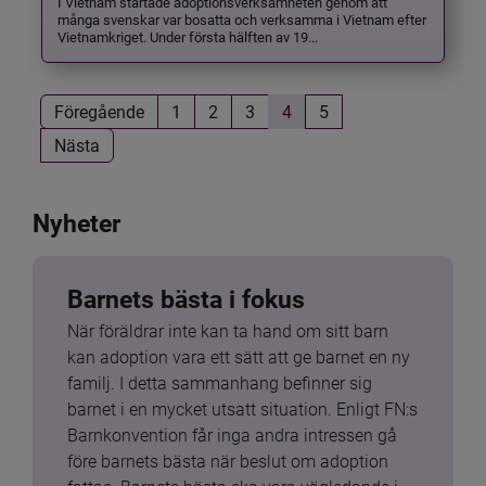
I Vietnam startade adoptionsverksamheten genom att
många svenskar var bosatta och verksamma i Vietnam efter
Vietnamkriget. Under första hälften av 19...
Föregående
1
2
3
4
5
Nästa
Nyheter
Barnets bästa i fokus
När föräldrar inte kan ta hand om sitt barn 
kan adoption vara ett sätt att ge barnet en ny 
familj. I detta sammanhang befinner sig 
barnet i en mycket utsatt situation. Enligt FN:s 
Barnkonvention får inga andra intressen gå 
före barnets bästa när beslut om adoption 