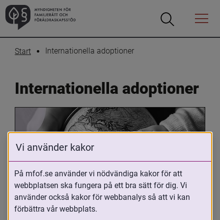
Öppna
Öppna
Menyn
sökrutan
Internationella adoptioner
Start
Internationella adoptioner
Vi använder kakor
På mfof.se använder vi nödvändiga kakor för att
webbplatsen ska fungera på ett bra sätt för dig. Vi
Oavsett om du är adopterad, 
använder också kakor för webbanalys så att vi kan
adoptivförälder eller arbetar med 
förbättra vår webbplats.
internationell adoption så kan du ha 