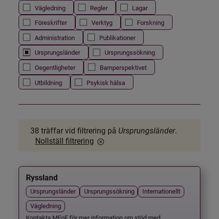
Vägledning
Regler
Lagar
Föreskrifter
Verktyg
Forskning
Administration
Publikationer
Ursprungsländer
Ursprungssökning
Oegentligheter
Barnperspektivet
Utbildning
Psykisk hälsa
38 träffar
vid filtrering på
Ursprungsländer
.
Nollställ filtrering
Ryssland
Ursprungsländer
Ursprungssökning
Internationellt
Vägledning
Kontakta MFoF för mer information om stöd med