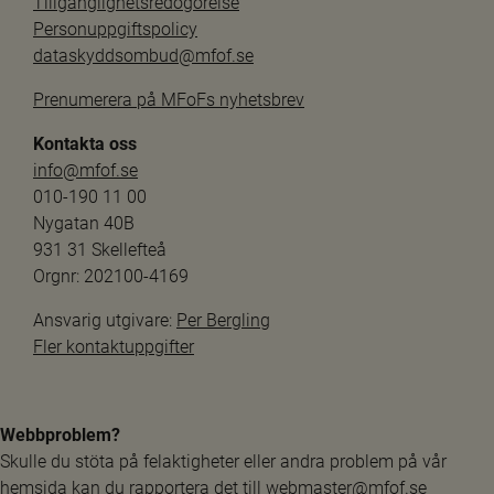
Tillgänglighetsredogörelse
Personuppgiftspolicy
dataskyddsombud@mfof.se
Prenumerera på MFoFs nyhetsbrev
Kontakta oss
info@mfof.se
010-190 11 00
Nygatan 40B
931 31 Skellefteå
Orgnr: 202100-4169
Ansvarig utgivare: 
Per Bergling
Fler kontaktuppgifter
Webbproblem?
Skulle du stöta på felaktigheter eller andra problem på vår 
hemsida kan du rapportera det till 
webmaster@mfof.se