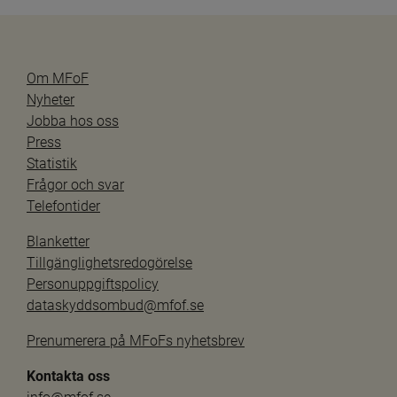
Om MFoF
Nyheter
Jobba hos oss
Press
Statistik
Frågor och svar
Telefontider
Blanketter
Tillgänglighetsredogörelse
Personuppgiftspolicy
dataskyddsombud@mfof.se
Prenumerera på MFoFs nyhetsbrev
Kontakta oss