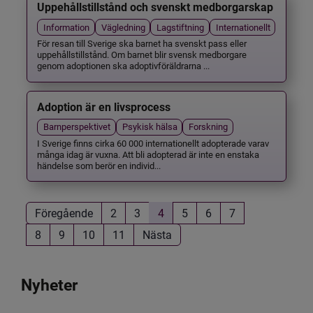
Uppehållstillstånd och svenskt medborgarskap
Information
Vägledning
Lagstiftning
Internationellt
För resan till Sverige ska barnet ha svenskt pass eller
uppehållstillstånd. Om barnet blir svensk medborgare
genom adoptionen ska adoptivföräldrarna ...
Adoption är en livsprocess
Barnperspektivet
Psykisk hälsa
Forskning
I Sverige finns cirka 60 000 internationellt adopterade varav
många idag är vuxna. Att bli adopterad är inte en enstaka
händelse som berör en individ...
Föregående
2
3
4
5
6
7
8
9
10
11
Nästa
Nyheter