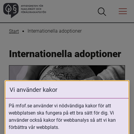
Öppna
Öppna
Menyn
sökrutan
Internationella adoptioner
Start
Internationella adoptioner
Vi använder kakor
På mfof.se använder vi nödvändiga kakor för att
webbplatsen ska fungera på ett bra sätt för dig. Vi
Oavsett om du är adopterad, 
använder också kakor för webbanalys så att vi kan
adoptivförälder eller arbetar med 
förbättra vår webbplats.
internationell adoption så kan du ha 