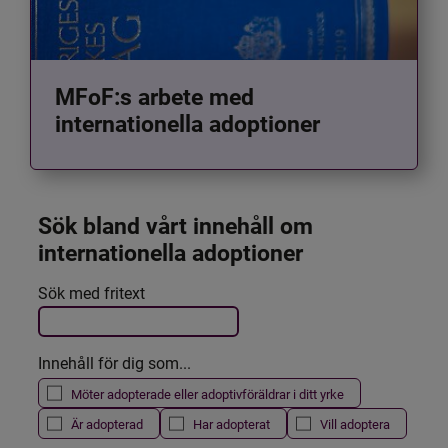
MFoF:s arbete med
internationella adoptioner
Sök bland vårt innehåll om 
internationella adoptioner
Det här formuläret postas automatiskt
Sök med fritext
Filtrera resultatet
Innehåll för dig som...
Möter adopterade eller adoptivföräldrar i ditt yrke
Är adopterad
Har adopterat
Vill adoptera