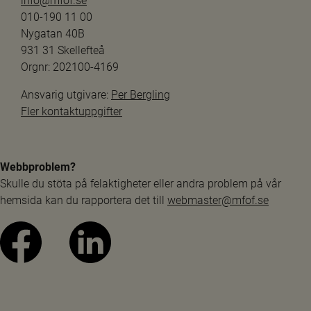
info@mfof.se
010-190 11 00
Nygatan 40B
931 31 Skellefteå
Orgnr: 202100-4169
Ansvarig utgivare: 
Per Bergling
Fler kontaktuppgifter
Webbproblem?
Skulle du stöta på felaktigheter eller andra problem på vår 
hemsida kan du rapportera det till 
webmaster@mfof.se