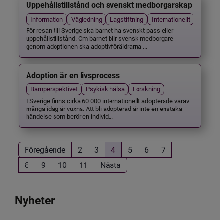
Uppehållstillstånd och svenskt medborgarskap
Information
Vägledning
Lagstiftning
Internationellt
För resan till Sverige ska barnet ha svenskt pass eller
uppehållstillstånd. Om barnet blir svensk medborgare
genom adoptionen ska adoptivföräldrarna ...
Adoption är en livsprocess
Barnperspektivet
Psykisk hälsa
Forskning
I Sverige finns cirka 60 000 internationellt adopterade varav
många idag är vuxna. Att bli adopterad är inte en enstaka
händelse som berör en individ...
Föregående
2
3
4
5
6
7
8
9
10
11
Nästa
Nyheter