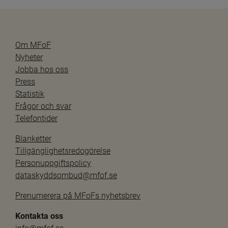
Om MFoF
Nyheter
Jobba hos oss
Press
Statistik
Frågor och svar
Telefontider
Blanketter
Tillgänglighetsredogörelse
Personuppgiftspolicy
dataskyddsombud@mfof.se
Prenumerera på MFoFs nyhetsbrev
Kontakta oss