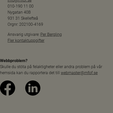
info@mfof.se
010-190 11 00
Nygatan 40B
931 31 Skellefteå
Orgnr: 202100-4169
Ansvarig utgivare: 
Per Bergling
Fler kontaktuppgifter
Webbproblem?
Skulle du stöta på felaktigheter eller andra problem på vår 
hemsida kan du rapportera det till 
webmaster@mfof.se