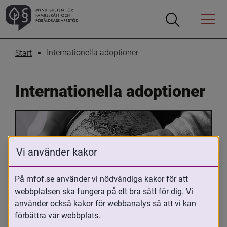
Öppna
Öppna
Menyn
sökrutan
Internationella adoptioner
Start
Internationella adoptioner
Vi använder kakor
På mfof.se använder vi nödvändiga kakor för att
webbplatsen ska fungera på ett bra sätt för dig. Vi
Oavsett om du är adopterad, 
använder också kakor för webbanalys så att vi kan
adoptivförälder eller arbetar med 
förbättra vår webbplats.
internationell adoption så kan du ha 