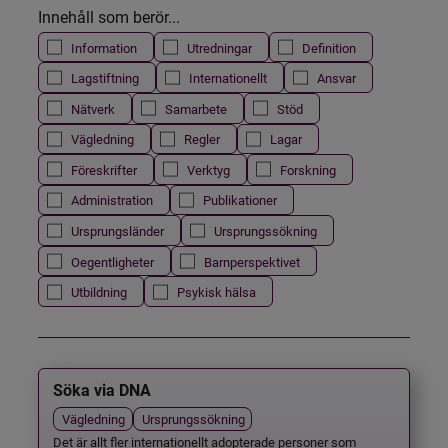
Innehåll som berör...
Information
Utredningar
Definition
Lagstiftning
Internationellt
Ansvar
Nätverk
Samarbete
Stöd
Vägledning
Regler
Lagar
Föreskrifter
Verktyg
Forskning
Administration
Publikationer
Ursprungsländer
Ursprungssökning
Oegentligheter
Barnperspektivet
Utbildning
Psykisk hälsa
Söka via DNA
Vägledning
Ursprungssökning
Det är allt fler internationellt adopterade personer som