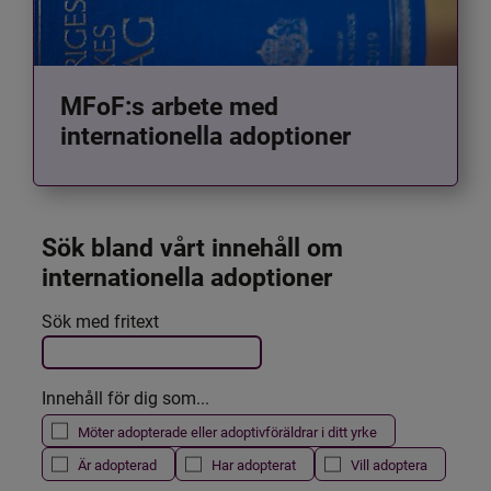
MFoF:s arbete med
internationella adoptioner
Sök bland vårt innehåll om 
internationella adoptioner
Det här formuläret postas automatiskt
Sök med fritext
Filtrera resultatet
Innehåll för dig som...
Möter adopterade eller adoptivföräldrar i ditt yrke
Är adopterad
Har adopterat
Vill adoptera