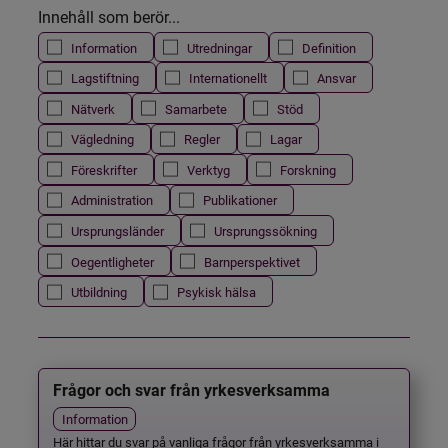
Innehåll som berör...
Information
Utredningar
Definition
Lagstiftning
Internationellt
Ansvar
Nätverk
Samarbete
Stöd
Vägledning
Regler
Lagar
Föreskrifter
Verktyg
Forskning
Administration
Publikationer
Ursprungsländer
Ursprungssökning
Oegentligheter
Barnperspektivet
Utbildning
Psykisk hälsa
Frågor och svar från yrkesverksamma
Information
Här hittar du svar på vanliga frågor från yrkesverksamma i