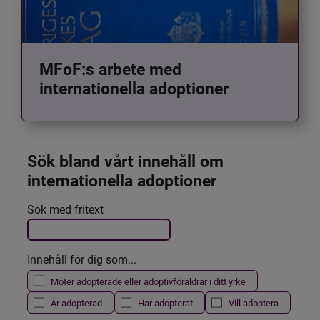
MFoF:s arbete med
internationella adoptioner
Sök bland vårt innehåll om 
internationella adoptioner
Det här formuläret postas automatiskt
Sök med fritext
Filtrera resultatet
Innehåll för dig som...
Möter adopterade eller adoptivföräldrar i ditt yrke
Är adopterad
Har adopterat
Vill adoptera