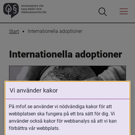
Öppna
Öppna
Menyn
sökrutan
Internationella adoptioner
Start
Internationella adoptioner
Vi använder kakor
På mfof.se använder vi nödvändiga kakor för att
webbplatsen ska fungera på ett bra sätt för dig. Vi
Oavsett om du är adopterad, 
använder också kakor för webbanalys så att vi kan
adoptivförälder eller arbetar med 
förbättra vår webbplats.
internationell adoption så kan du ha 