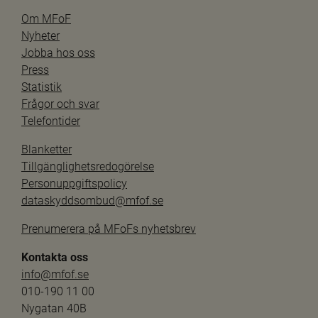
Om MFoF
Nyheter
Jobba hos oss
Press
Statistik
Frågor och svar
Telefontider
Blanketter
Tillgänglighetsredogörelse
Personuppgiftspolicy
dataskyddsombud@mfof.se
Prenumerera på MFoFs nyhetsbrev
Kontakta oss
info@mfof.se
010-190 11 00
Nygatan 40B