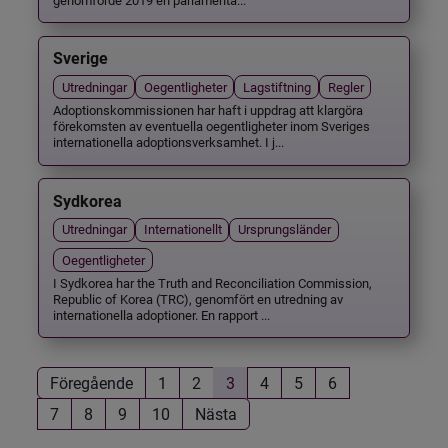
Sverige
Utredningar
Oegentligheter
Lagstiftning
Regler
Adoptionskommissionen har haft i uppdrag att klargöra
förekomsten av eventuella oegentligheter inom Sveriges
internationella adoptionsverksamhet. I j...
Sydkorea
Utredningar
Internationellt
Ursprungsländer
Oegentligheter
I Sydkorea har the Truth and Reconciliation Commission,
Republic of Korea (TRC), genomfört en utredning av
internationella adoptioner. En rapport ...
Föregående
1
2
3
4
5
6
7
8
9
10
Nästa