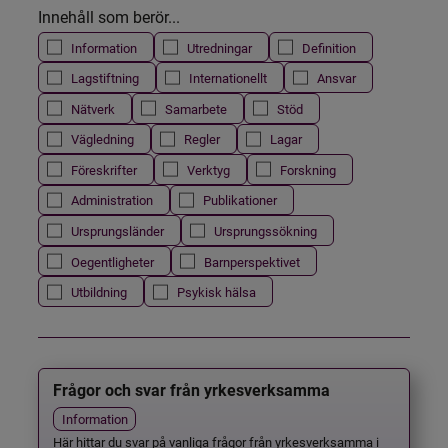
Innehåll som berör...
Information
Utredningar
Definition
Lagstiftning
Internationellt
Ansvar
Nätverk
Samarbete
Stöd
Vägledning
Regler
Lagar
Föreskrifter
Verktyg
Forskning
Administration
Publikationer
Ursprungsländer
Ursprungssökning
Oegentligheter
Barnperspektivet
Utbildning
Psykisk hälsa
Frågor och svar från yrkesverksamma
Information
Här hittar du svar på vanliga frågor från yrkesverksamma i