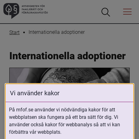
Öppna
Öppna
Menyn
sökrutan
Internationella adoptioner
Start
Internationella adoptioner
Vi använder kakor
På mfof.se använder vi nödvändiga kakor för att
webbplatsen ska fungera på ett bra sätt för dig. Vi
Oavsett om du är adopterad, 
använder också kakor för webbanalys så att vi kan
adoptivförälder eller arbetar med 
förbättra vår webbplats.
internationell adoption så kan du ha 