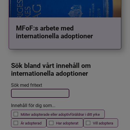
MFoF:s arbete med
internationella adoptioner
Sök bland vårt innehåll om 
internationella adoptioner
Det här formuläret postas automatiskt
Sök med fritext
Filtrera resultatet
Innehåll för dig som...
Möter adopterade eller adoptivföräldrar i ditt yrke
Är adopterad
Har adopterat
Vill adoptera