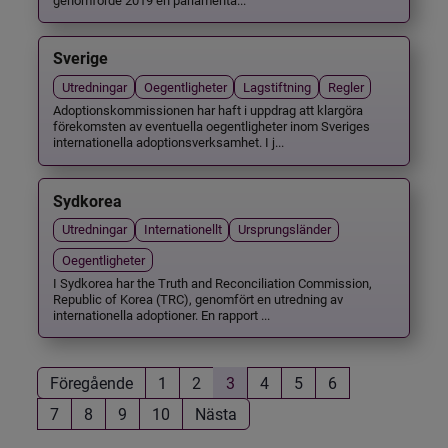
Sverige
Utredningar
Oegentligheter
Lagstiftning
Regler
Adoptionskommissionen har haft i uppdrag att klargöra
förekomsten av eventuella oegentligheter inom Sveriges
internationella adoptionsverksamhet. I j...
Sydkorea
Utredningar
Internationellt
Ursprungsländer
Oegentligheter
I Sydkorea har the Truth and Reconciliation Commission,
Republic of Korea (TRC), genomfört en utredning av
internationella adoptioner. En rapport ...
Föregående
1
2
3
4
5
6
7
8
9
10
Nästa