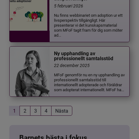
5 februari 2026
Nu finns webbinariet om adoption ur ett
livsperspektiv tillgängligt. Här
presenterar vi det kunskapsmaterial
som MFoF tagit fram för dig som möter
ad...
Ny upphandling av
professionellt samtalsstöd
22 december 2025
MFoF genomför nu en ny upphandling av
professionellt samtalsstöd till
internationellt adopterade och föräldrar
som adopterat internationellt. MFoF ha...
1
2
3
4
Nästa
Barnets bästa i fokus