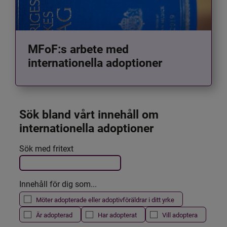
MFoF:s arbete med
internationella adoptioner
Sök bland vårt innehåll om 
internationella adoptioner
Det här formuläret postas automatiskt
Sök med fritext
Filtrera resultatet
Innehåll för dig som...
Möter adopterade eller adoptivföräldrar i ditt yrke
Är adopterad
Har adopterat
Vill adoptera