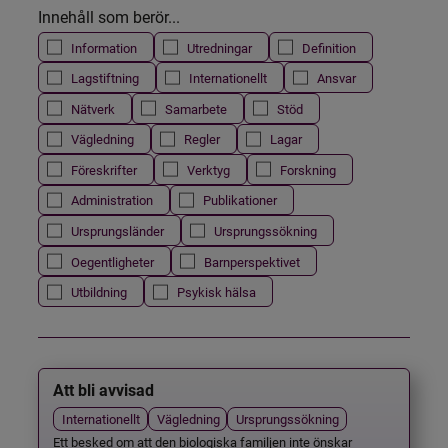
Innehåll som berör...
Information
Utredningar
Definition
Lagstiftning
Internationellt
Ansvar
Nätverk
Samarbete
Stöd
Vägledning
Regler
Lagar
Föreskrifter
Verktyg
Forskning
Administration
Publikationer
Ursprungsländer
Ursprungssökning
Oegentligheter
Barnperspektivet
Utbildning
Psykisk hälsa
Att bli avvisad
Internationellt
Vägledning
Ursprungssökning
Ett besked om att den biologiska familjen inte önskar