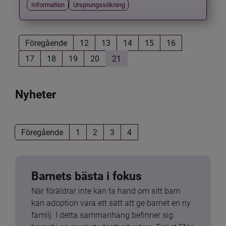
Information
Ursprungssökning
Föregående
12
13
14
15
16
17
18
19
20
21
Nyheter
Föregående
1
2
3
4
Barnets bästa i fokus
När föräldrar inte kan ta hand om sitt barn 
kan adoption vara ett sätt att ge barnet en ny 
familj. I detta sammanhang befinner sig 