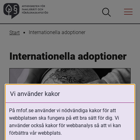
Öppna
Öppna
Menyn
sökrutan
Internationella adoptioner
Start
Internationella adoptioner
Vi använder kakor
På mfof.se använder vi nödvändiga kakor för att
webbplatsen ska fungera på ett bra sätt för dig. Vi
Oavsett om du är adopterad, 
använder också kakor för webbanalys så att vi kan
adoptivförälder eller arbetar med 
förbättra vår webbplats.
internationell adoption så kan du ha 