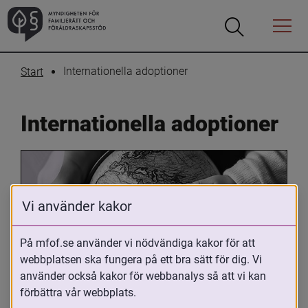
Öppna
Öppna
Menyn
sökrutan
Internationella adoptioner
Start
Internationella adoptioner
Vi använder kakor
På mfof.se använder vi nödvändiga kakor för att
webbplatsen ska fungera på ett bra sätt för dig. Vi
Oavsett om du är adopterad, 
använder också kakor för webbanalys så att vi kan
adoptivförälder eller arbetar med 
förbättra vår webbplats.
internationell adoption så kan du ha 