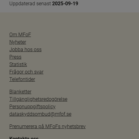
Uppdaterad senast 
2025-09-19
Om MFoF
Nyheter
Jobba hos oss
Press
Statistik
Frågor och svar
Telefontider
Blanketter
Tillgänglighetsredogörelse
Personuppgiftspolicy
dataskyddsombud@mfof.se
Prenumerera på MFoFs nyhetsbrev
Kontakta oss