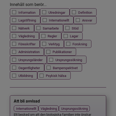
Innehåll som berör...
Information
Utredningar
Definition
Lagstiftning
Internationellt
Ansvar
Nätverk
Samarbete
Stöd
Vägledning
Regler
Lagar
Föreskrifter
Verktyg
Forskning
Administration
Publikationer
Ursprungsländer
Ursprungssökning
Oegentligheter
Barnperspektivet
Utbildning
Psykisk hälsa
Att bli avvisad
Internationellt
Vägledning
Ursprungssökning
Ett besked om att den biologiska familjen inte önskar