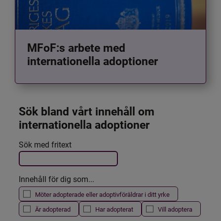
MFoF:s arbete med
internationella adoptioner
Sök bland vårt innehåll om 
internationella adoptioner
Det här formuläret postas automatiskt
Sök med fritext
Filtrera resultatet
Innehåll för dig som...
Möter adopterade eller adoptivföräldrar i ditt yrke
Är adopterad
Har adopterat
Vill adoptera