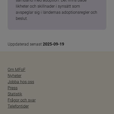
samband med adoption. Det finns både 
likheter och skillnader i synsätt som 
avspeglar sig i ländernas adoptionsregler och 
beslut.
Uppdaterad senast 
2025-09-19
Om MFoF
Nyheter
Jobba hos oss
Press
Statistik
Frågor och svar
Telefontider