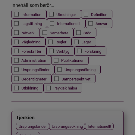
Innehåll som berör...
Information
Utredningar
Definition
Lagstiftning
Internationellt
Ansvar
Nätverk
Samarbete
Stöd
Vägledning
Regler
Lagar
Föreskrifter
Verktyg
Forskning
Administration
Publikationer
Ursprungsländer
Ursprungssökning
Oegentligheter
Barnperspektivet
Utbildning
Psykisk hälsa
Tjeckien
Ursprungsländer
Ursprungssökning
Internationellt