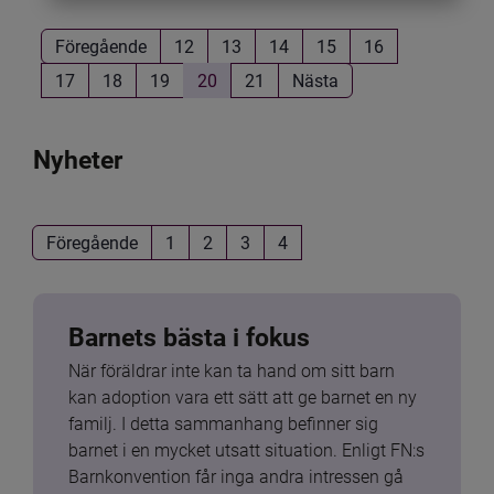
Föregående
12
13
14
15
16
17
18
19
20
21
Nästa
Nyheter
Föregående
1
2
3
4
Barnets bästa i fokus
När föräldrar inte kan ta hand om sitt barn 
kan adoption vara ett sätt att ge barnet en ny 
familj. I detta sammanhang befinner sig 
barnet i en mycket utsatt situation. Enligt FN:s 
Barnkonvention får inga andra intressen gå 