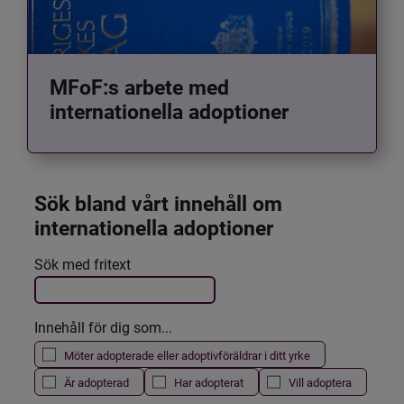
MFoF:s arbete med
internationella adoptioner
Sök bland vårt innehåll om 
internationella adoptioner
Det här formuläret postas automatiskt
Sök med fritext
Filtrera resultatet
Innehåll för dig som...
Möter adopterade eller adoptivföräldrar i ditt yrke
Är adopterad
Har adopterat
Vill adoptera