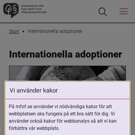
Öppna
Öppna
Menyn
sökrutan
Internationella adoptioner
Start
Internationella adoptioner
Vi använder kakor
På mfof.se använder vi nödvändiga kakor för att
webbplatsen ska fungera på ett bra sätt för dig. Vi
Oavsett om du är adopterad, 
använder också kakor för webbanalys så att vi kan
adoptivförälder eller arbetar med 
förbättra vår webbplats.
internationell adoption så kan du ha 