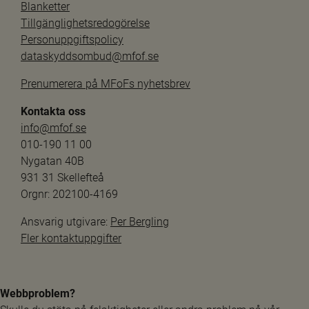
Blanketter
Tillgänglighetsredogörelse
Personuppgiftspolicy
dataskyddsombud@mfof.se
Prenumerera på MFoFs nyhetsbrev
Kontakta oss
info@mfof.se
010-190 11 00
Nygatan 40B
931 31 Skellefteå
Orgnr: 202100-4169
Ansvarig utgivare: 
Per Bergling
Fler kontaktuppgifter
Webbproblem?