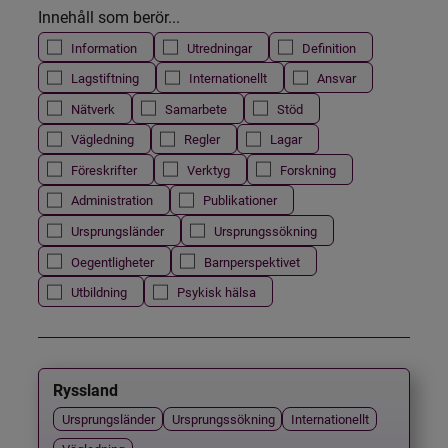
Innehåll som berör...
Information
Utredningar
Definition
Lagstiftning
Internationellt
Ansvar
Nätverk
Samarbete
Stöd
Vägledning
Regler
Lagar
Föreskrifter
Verktyg
Forskning
Administration
Publikationer
Ursprungsländer
Ursprungssökning
Oegentligheter
Barnperspektivet
Utbildning
Psykisk hälsa
Ryssland
Ursprungsländer
Ursprungssökning
Internationellt