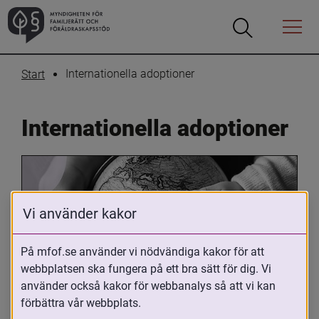
Öppna
Öppna
Menyn
sökrutan
Internationella adoptioner
Start
Internationella adoptioner
Vi använder kakor
På mfof.se använder vi nödvändiga kakor för att
webbplatsen ska fungera på ett bra sätt för dig. Vi
Oavsett om du är adopterad, 
använder också kakor för webbanalys så att vi kan
adoptivförälder eller arbetar med 
förbättra vår webbplats.
internationell adoption så kan du ha 