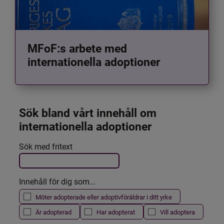
MFoF:s arbete med
internationella adoptioner
Sök bland vårt innehåll om 
internationella adoptioner
Det här formuläret postas automatiskt
Sök med fritext
Filtrera resultatet
Innehåll för dig som...
Möter adopterade eller adoptivföräldrar i ditt yrke
Är adopterad
Har adopterat
Vill adoptera