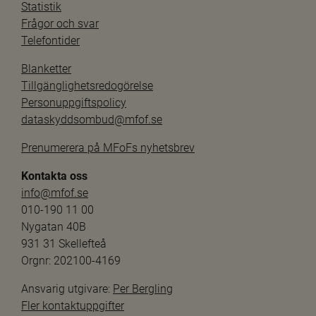
Statistik
Frågor och svar
Telefontider
Blanketter
Tillgänglighetsredogörelse
Personuppgiftspolicy
dataskyddsombud@mfof.se
Prenumerera på MFoFs nyhetsbrev
Kontakta oss
info@mfof.se
010-190 11 00
Nygatan 40B
931 31 Skellefteå
Orgnr: 202100-4169
Ansvarig utgivare: 
Per Bergling
Fler kontaktuppgifter