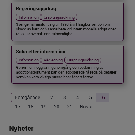
Regeringsuppdrag
Information
Ursprungssökning
Sverige har anslutit sig till 1993 års Haagkonvention om
skydd av barn och samarbete vid internationella adoptioner.
MFoF är svensk centralmyndighet ...
Söka efter information
Information
Vägledning
Ursprungssökning
Genom en noggrann genomgång och bedömning av
adoptionsdokument kan den adopterade få reda på detaljer
som kan vara viktiga pusselbitar för ett fortsa...
Föregående
12
13
14
15
16
17
18
19
20
21
Nästa
Nyheter