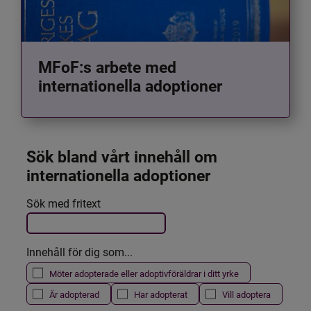
MFoF:s arbete med
internationella adoptioner
Sök bland vårt innehåll om 
internationella adoptioner
Det här formuläret postas automatiskt
Sök med fritext
Filtrera resultatet
Innehåll för dig som...
Möter adopterade eller adoptivföräldrar i ditt yrke
Är adopterad
Har adopterat
Vill adoptera