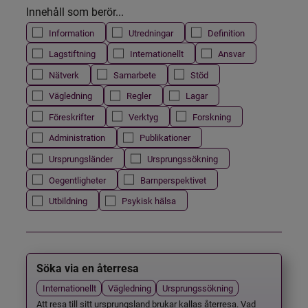
Innehåll som berör...
Information
Utredningar
Definition
Lagstiftning
Internationellt
Ansvar
Nätverk
Samarbete
Stöd
Vägledning
Regler
Lagar
Föreskrifter
Verktyg
Forskning
Administration
Publikationer
Ursprungsländer
Ursprungssökning
Oegentligheter
Barnperspektivet
Utbildning
Psykisk hälsa
Söka via en återresa
Internationellt
Vägledning
Ursprungssökning
Att resa till sitt ursprungsland brukar kallas återresa. Vad