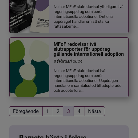
Nu har MFoF slutredovisat ytterligare två
regeringsuppdrag som berör
internationella adoptioner. Det ena
uppdraget handlar om att stärka
rättssäkerhe...
MFoF redovisar två
slutrapporter för uppdrag
gällande internationell adoption
8 februari 2024
Nu har MFoF slutredovisat två
regeringsuppdrag som berör
internationella adoptioner. Uppdragen
handlar om samtalsstöd till adopterade
och adoptivförä...
Föregående
1
2
3
4
Nästa
Barnets bästa i fokus