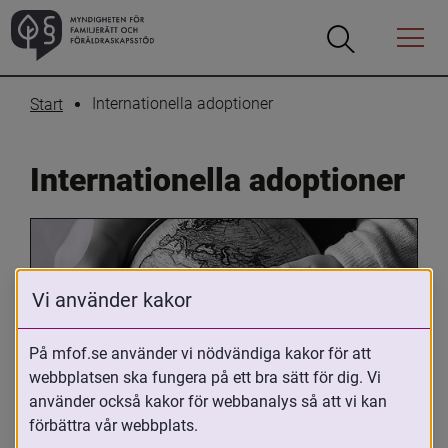
Öppna
Öppna
Menyn
sökrutan
Internationella adoptioner
Start
Internationella adoptioner
Vi använder kakor
På mfof.se använder vi nödvändiga kakor för att
webbplatsen ska fungera på ett bra sätt för dig. Vi
Oavsett om du är adopterad, 
använder också kakor för webbanalys så att vi kan
adoptivförälder eller arbetar med 
förbättra vår webbplats.
internationell adoption så kan du ha 