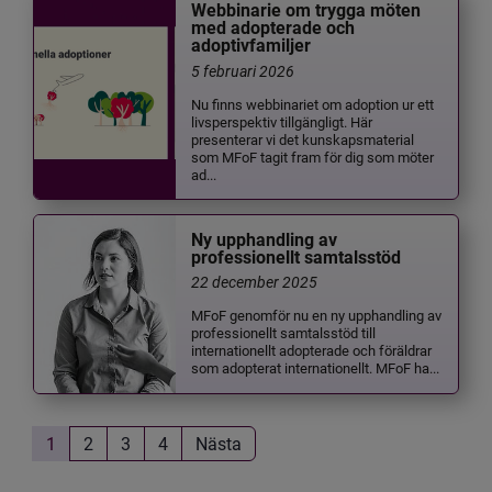
Webbinarie om trygga möten
med adopterade och
adoptivfamiljer
5 februari 2026
Nu finns webbinariet om adoption ur ett
livsperspektiv tillgängligt. Här
presenterar vi det kunskapsmaterial
som MFoF tagit fram för dig som möter
ad...
Ny upphandling av
professionellt samtalsstöd
22 december 2025
MFoF genomför nu en ny upphandling av
professionellt samtalsstöd till
internationellt adopterade och föräldrar
som adopterat internationellt. MFoF ha...
1
2
3
4
Nästa