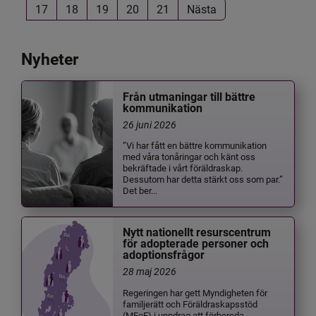
17
18
19
20
21
Nästa
Nyheter
Från utmaningar till bättre
kommunikation
26 juni 2026
”Vi har fått en bättre kommunikation
med våra tonåringar och känt oss
bekräftade i vårt föräldraskap.
Dessutom har detta stärkt oss som par.”
Det ber...
Nytt nationellt resurscentrum
för adopterade personer och
adoptionsfrågor
28 maj 2026
Regeringen har gett Myndigheten för
familjerätt och Föräldraskapsstöd
(MFoF) i uppdrag att förbereda