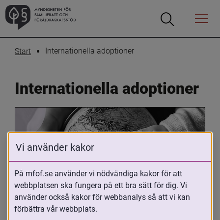
Öppna
Öppna
Menyn
sökrutan
Internationella adoptioner
Start
Internationella adoptioner
Vi använder kakor
På mfof.se använder vi nödvändiga kakor för att
webbplatsen ska fungera på ett bra sätt för dig. Vi
Oavsett om du är adopterad, 
använder också kakor för webbanalys så att vi kan
adoptivförälder eller arbetar med 
förbättra vår webbplats.
internationell adoption så kan du ha 