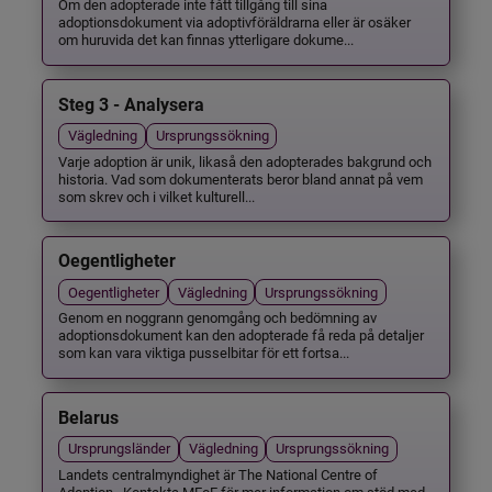
Om den adopterade inte fått tillgång till sina
adoptionsdokument via adoptivföräldrarna eller är osäker
om huruvida det kan finnas ytterligare dokume...
Steg 3 - Analysera
Vägledning
Ursprungssökning
Varje adoption är unik, likaså den adopterades bakgrund och
historia. Vad som dokumenterats beror bland annat på vem
som skrev och i vilket kulturell...
Oegentligheter
Oegentligheter
Vägledning
Ursprungssökning
Genom en noggrann genomgång och bedömning av
adoptionsdokument kan den adopterade få reda på detaljer
som kan vara viktiga pusselbitar för ett fortsa...
Belarus
Ursprungsländer
Vägledning
Ursprungssökning
Landets centralmyndighet är The National Centre of
Adoption . Kontakta MFoF för mer information om stöd med