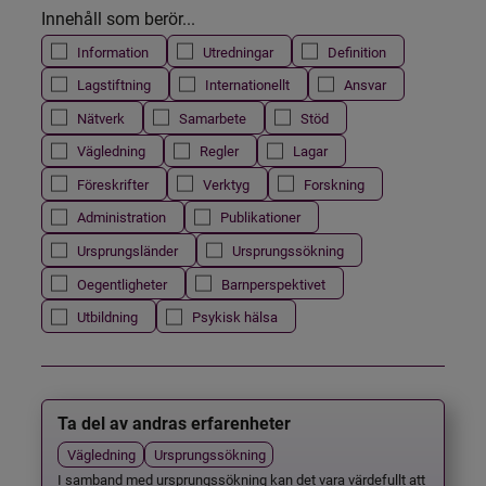
Innehåll som berör...
Information
Utredningar
Definition
Lagstiftning
Internationellt
Ansvar
Nätverk
Samarbete
Stöd
Vägledning
Regler
Lagar
Föreskrifter
Verktyg
Forskning
Administration
Publikationer
Ursprungsländer
Ursprungssökning
Oegentligheter
Barnperspektivet
Utbildning
Psykisk hälsa
Ta del av andras erfarenheter
Vägledning
Ursprungssökning
I samband med ursprungssökning kan det vara värdefullt att