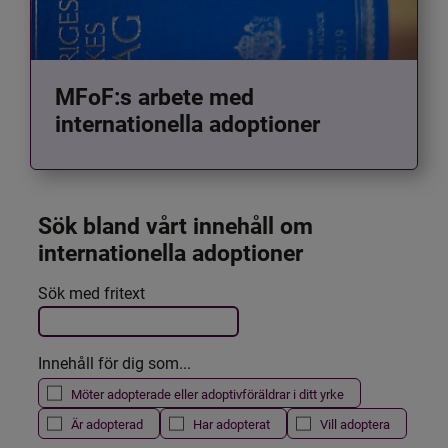
MFoF:s arbete med
internationella adoptioner
Sök bland vårt innehåll om 
internationella adoptioner
Det här formuläret postas automatiskt
Sök med fritext
Filtrera resultatet
Innehåll för dig som...
Möter adopterade eller adoptivföräldrar i ditt yrke
Är adopterad
Har adopterat
Vill adoptera