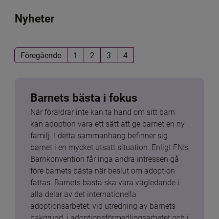
Nyheter
Föregående
1
2
3
4
Barnets bästa i fokus
När föräldrar inte kan ta hand om sitt barn 
kan adoption vara ett sätt att ge barnet en ny 
familj. I detta sammanhang befinner sig 
barnet i en mycket utsatt situation. Enligt FN:s 
Barnkonvention får inga andra intressen gå 
före barnets bästa när beslut om adoption 
fattas. Barnets bästa ska vara vägledande i 
alla delar av det internationella 
adoptionsarbetet: vid utredning av barnets 
bakgrund, i adoptionsförmedlingsarbetet och i 