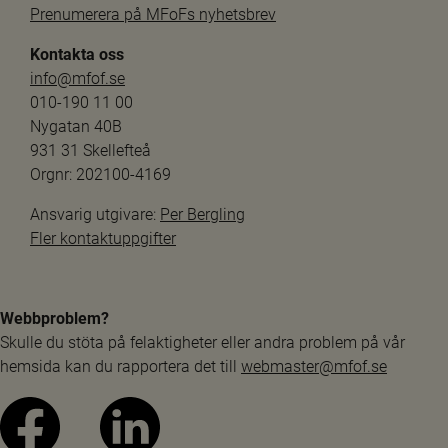
Prenumerera på MFoFs nyhetsbrev
Kontakta oss
info@mfof.se
010-190 11 00
Nygatan 40B
931 31 Skellefteå
Orgnr: 202100-4169
Ansvarig utgivare: 
Per Bergling
Fler kontaktuppgifter
Webbproblem?
Skulle du stöta på felaktigheter eller andra problem på vår 
hemsida kan du rapportera det till 
webmaster@mfof.se