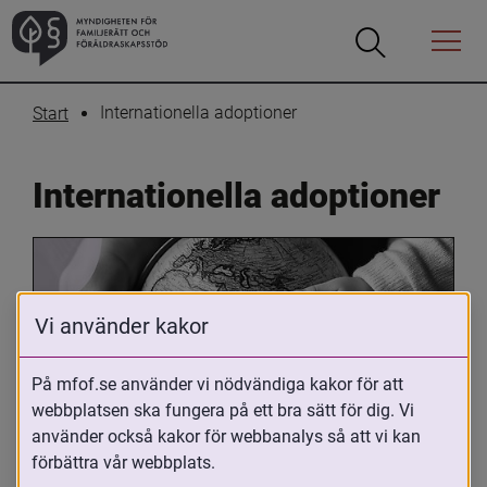
Öppna
Öppna
Menyn
sökrutan
Internationella adoptioner
Start
Internationella adoptioner
Vi använder kakor
På mfof.se använder vi nödvändiga kakor för att
webbplatsen ska fungera på ett bra sätt för dig. Vi
Oavsett om du är adopterad, 
använder också kakor för webbanalys så att vi kan
adoptivförälder eller arbetar med 
förbättra vår webbplats.
internationell adoption så kan du ha 