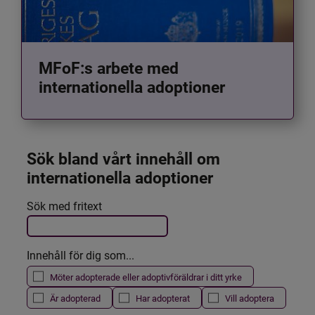
MFoF:s arbete med
internationella adoptioner
Sök bland vårt innehåll om 
internationella adoptioner
Det här formuläret postas automatiskt
Sök med fritext
Filtrera resultatet
Innehåll för dig som...
Möter adopterade eller adoptivföräldrar i ditt yrke
Är adopterad
Har adopterat
Vill adoptera