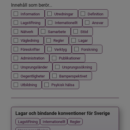
Innehåll som berör...
Information
Utredningar
Definition
Lagstiftning
Internationellt
Ansvar
Nätverk
Samarbete
Stöd
Vägledning
Regler
Lagar
Föreskrifter
Verktyg
Forskning
Administration
Publikationer
Ursprungsländer
Ursprungssökning
Oegentligheter
Barnperspektivet
Utbildning
Psykisk hälsa
Lagar och bindande konventioner för Sverige
Lagstiftning
Internationellt
Regler