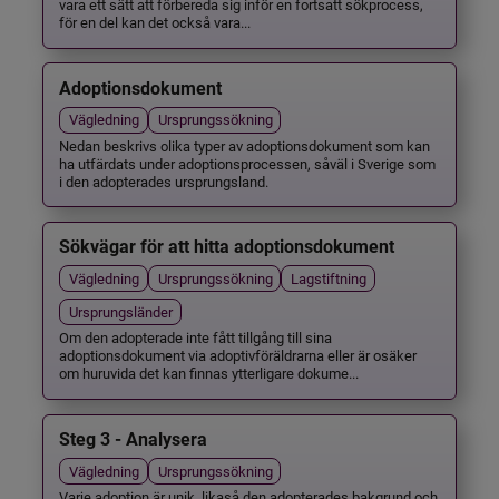
vara ett sätt att förbereda sig inför en fortsatt sökprocess,
för en del kan det också vara...
Adoptionsdokument
Vägledning
Ursprungssökning
Nedan beskrivs olika typer av adoptionsdokument som kan
ha utfärdats under adoptionsprocessen, såväl i Sverige som
i den adopterades ursprungsland.
Sökvägar för att hitta adoptionsdokument
Vägledning
Ursprungssökning
Lagstiftning
Ursprungsländer
Om den adopterade inte fått tillgång till sina
adoptionsdokument via adoptivföräldrarna eller är osäker
om huruvida det kan finnas ytterligare dokume...
Steg 3 - Analysera
Vägledning
Ursprungssökning
Varje adoption är unik, likaså den adopterades bakgrund och