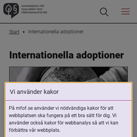
Öppna
Öppna
Menyn
sökrutan
Internationella adoptioner
Start
Internationella adoptioner
Vi använder kakor
På mfof.se använder vi nödvändiga kakor för att
webbplatsen ska fungera på ett bra sätt för dig. Vi
Oavsett om du är adopterad, 
använder också kakor för webbanalys så att vi kan
adoptivförälder eller arbetar med 
förbättra vår webbplats.
internationell adoption så kan du ha 