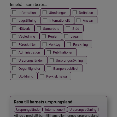
Innehåll som berör...
Information
Utredningar
Definition
Lagstiftning
Internationellt
Ansvar
Nätverk
Samarbete
Stöd
Vägledning
Regler
Lagar
Föreskrifter
Verktyg
Forskning
Administration
Publikationer
Ursprungsländer
Ursprungssökning
Oegentligheter
Barnperspektivet
Utbildning
Psykisk hälsa
Resa till barnets ursprungsland
Ursprungsländer
Internationellt
Ursprungssökning
Att resa med sitt barn till hans eller hennes ursprungsland