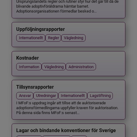
Ursprungslandets regler och rutiner styr hur det går till då de
blivande adoptivföräldrarna hämtar barnet.
Adoptionsorganisationen förmedlar besked o...
Uppföljningsrapporter
Internationellt
Regler
Vägledning
Kostnader
Information
Vägledning
Administration
Tillsynsrapporter
Ansvar
Utredningar
Internationellt
Lagstiftning
I MFoF:s uppdrag ingår att tillse att de auktoriserade
adoptionsförmedlingarna uppfyller kraven för auktorisation.
På denna sida finns MFoF:s senast...
Lagar och bindande konventioner för Sverige