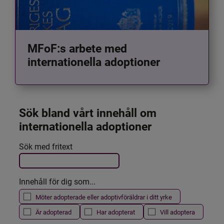
MFoF:s arbete med
internationella adoptioner
Sök bland vårt innehåll om 
internationella adoptioner
Det här formuläret postas automatiskt
Sök med fritext
Filtrera resultatet
Innehåll för dig som...
Möter adopterade eller adoptivföräldrar i ditt yrke
Är adopterad
Har adopterat
Vill adoptera