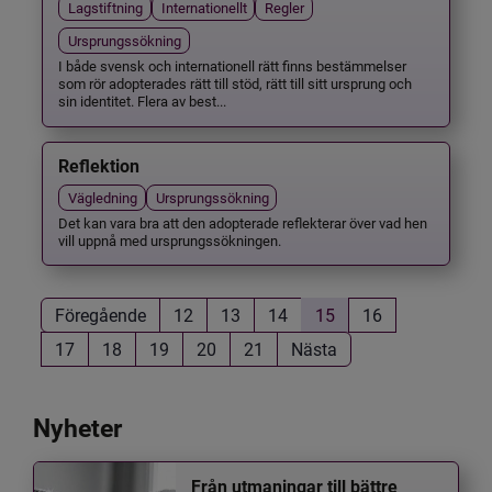
Lagstiftning
Internationellt
Regler
Ursprungssökning
I både svensk och internationell rätt finns bestämmelser
som rör adopterades rätt till stöd, rätt till sitt ursprung och
sin identitet. Flera av best...
Reflektion
Vägledning
Ursprungssökning
Det kan vara bra att den adopterade reflekterar över vad hen
vill uppnå med ursprungssökningen.
Föregående
12
13
14
15
16
17
18
19
20
21
Nästa
Nyheter
Från utmaningar till bättre