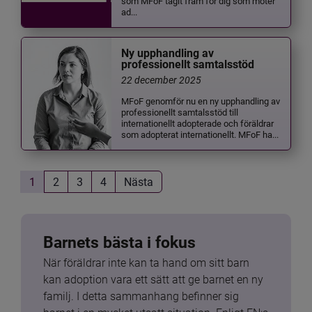
som MFoF tagit fram för dig som möter
ad...
Ny upphandling av
professionellt samtalsstöd
22 december 2025
MFoF genomför nu en ny upphandling av
professionellt samtalsstöd till
internationellt adopterade och föräldrar
som adopterat internationellt. MFoF ha...
1
2
3
4
Nästa
Barnets bästa i fokus
När föräldrar inte kan ta hand om sitt barn 
kan adoption vara ett sätt att ge barnet en ny 
familj. I detta sammanhang befinner sig 