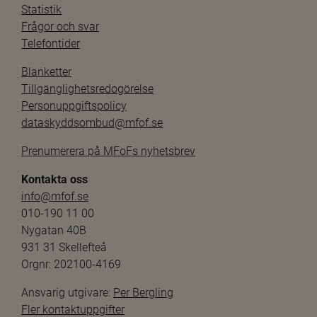
Statistik
Frågor och svar
Telefontider
Blanketter
Tillgänglighetsredogörelse
Personuppgiftspolicy
dataskyddsombud@mfof.se
Prenumerera på MFoFs nyhetsbrev
Kontakta oss
info@mfof.se
010-190 11 00
Nygatan 40B
931 31 Skellefteå
Orgnr: 202100-4169
Ansvarig utgivare: 
Per Bergling
Fler kontaktuppgifter