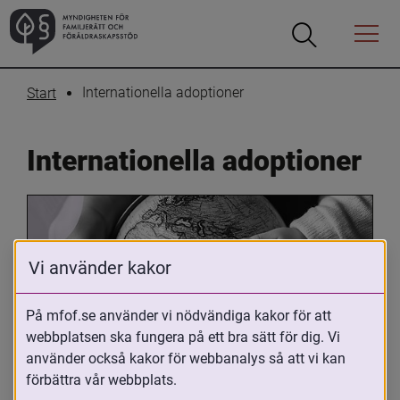
Öppna
Öppna
Menyn
sökrutan
Internationella adoptioner
Start
Internationella adoptioner
Vi använder kakor
På mfof.se använder vi nödvändiga kakor för att
webbplatsen ska fungera på ett bra sätt för dig. Vi
Oavsett om du är adopterad, 
använder också kakor för webbanalys så att vi kan
adoptivförälder eller arbetar med 
förbättra vår webbplats.
internationell adoption så kan du ha 