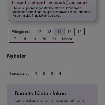
Ansvar
Utredningar
Internationellt
Lagstiftning
I MFoF:s uppdrag ingår att tillse att de auktoriserade
adoptionsförmedlingarna uppfyller kraven för auktorisation.
På denna sida finns MFoF:s senast...
Föregående
12
13
14
15
16
17
18
19
20
21
Nästa
Nyheter
Föregående
1
2
3
4
Barnets bästa i fokus
När föräldrar inte kan ta hand om sitt barn 