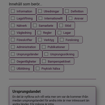
Innehåll som berör...
Information
Utredningar
Definition
Lagstiftning
Internationellt
Ansvar
Nätverk
Samarbete
Stöd
Vägledning
Regler
Lagar
Föreskrifter
Verktyg
Forskning
Administration
Publikationer
Ursprungsländer
Ursprungssökning
Oegentligheter
Barnperspektivet
Utbildning
Psykisk hälsa
Ursprungslandet
En del är nyfikna och vill veta mer om var de kommer ifrån
medan ursprungslandet för andra inte är mer intressant än
andra länder. För många är intre...