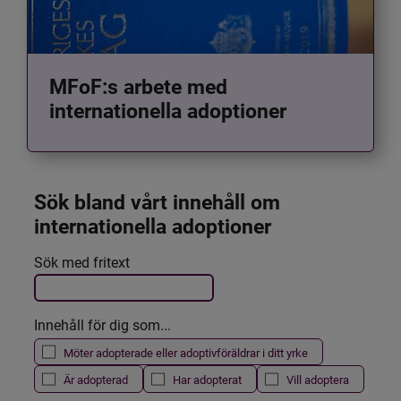
MFoF:s arbete med
internationella adoptioner
Sök bland vårt innehåll om 
internationella adoptioner
Det här formuläret postas automatiskt
Sök med fritext
Filtrera resultatet
Innehåll för dig som...
Möter adopterade eller adoptivföräldrar i ditt yrke
Är adopterad
Har adopterat
Vill adoptera