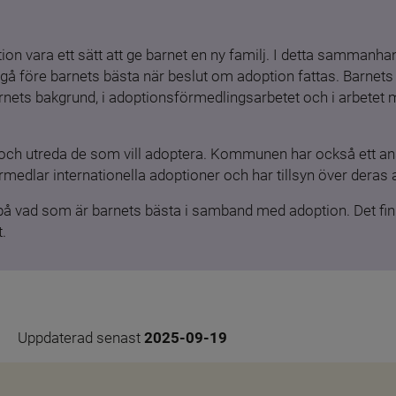
ion vara ett sätt att ge barnet en ny familj. I detta sammanhang
gå före barnets bästa när beslut om adoption fattas. Barnets b
barnets bakgrund, i adoptionsförmedlingsarbetet och i arbetet
och utreda de som vill adoptera. Kommunen har också ett ansv
medlar internationella adoptioner och har tillsyn över deras 
 på vad som är barnets bästa i samband med adoption. Det finn
.
Uppdaterad senast 
2025-09-19