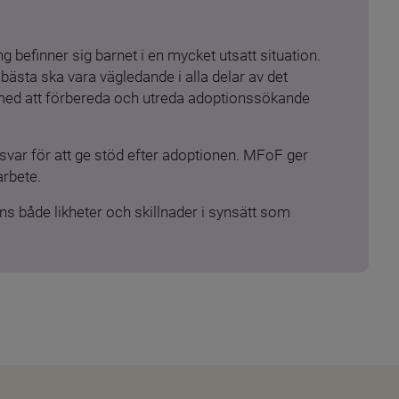
 befinner sig barnet i en mycket utsatt situation. 
ästa ska vara vägledande i alla delar av det 
 med att förbereda och utreda adoptionssökande 
ar för att ge stöd efter adoptionen. MFoF ger 
arbete.
s både likheter och skillnader i synsätt som 