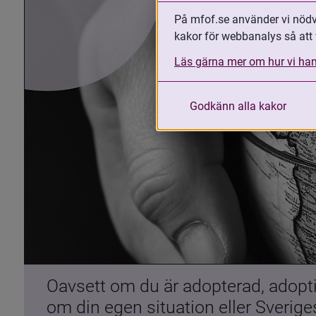
På mfof.se använder vi nödvä
kakor för webbanalys så att 
Läs gärna mer om hur vi han
Godkänn alla kakor
Oavsett om du är adopterad, adoptiv
om din egen situation eller Sverig