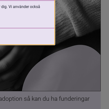
r dig. Vi använder också
 adoption så kan du ha funderingar 