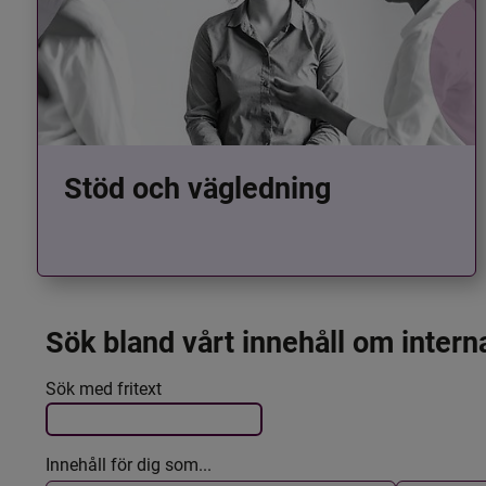
Stöd och vägledning
Sök bland vårt innehåll om intern
Det här formuläret postas automatiskt
Filtrera resultatet
Sök med fritext
Innehåll för dig som...