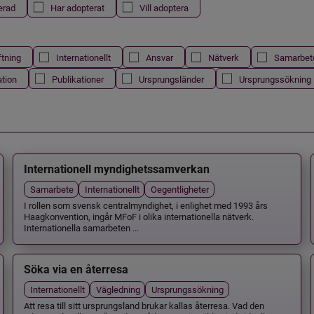
erad
Har adopterat
Vill adoptera
ftning
Internationellt
Ansvar
Nätverk
Samarbet
ation
Publikationer
Ursprungsländer
Ursprungssökning
Internationell myndighetssamverkan
Samarbete
Internationellt
Oegentligheter
I rollen som svensk centralmyndighet, i enlighet med 1993 års
Haagkonvention, ingår MFoF i olika internationella nätverk.
Internationella samarbeten ...
Söka via en återresa
Internationellt
Vägledning
Ursprungssökning
Att resa till sitt ursprungsland brukar kallas återresa. Vad den