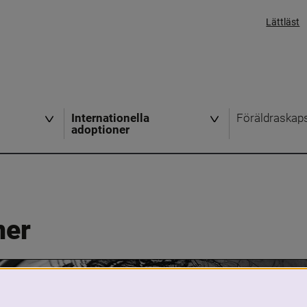
Lättläst
Internationella
Föräldraskap
adoptioner
ner