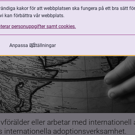
ndiga kakor för att webbplatsen ska fungera på ett bra sätt fö
vi kan förbättra vår webbplats.
terar personuppgifter samt cookies.
Anpassa inställningar
förälder eller arbetar med internationell
es internationella adoptionsverksamhet.