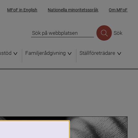
MFoF in English
Nationella minoritetsspråk
Om MFoF
Sök
sstöd
Familjerådgivning
Ställföreträdare