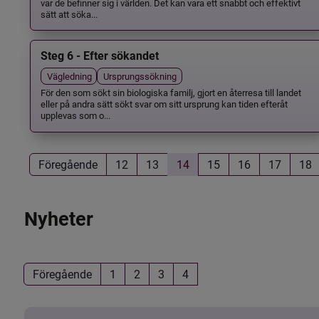
var de befinner sig i världen. Det kan vara ett snabbt och effektivt
sätt att söka...
Steg 6 - Efter sökandet
Vägledning
Ursprungssökning
För den som sökt sin biologiska familj, gjort en återresa till landet
eller på andra sätt sökt svar om sitt ursprung kan tiden efteråt
upplevas som o...
Föregående
12
13
14
15
16
17
18
Nyheter
Föregående
1
2
3
4