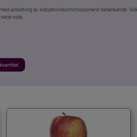
n med anledning av Adoptionskommissionens betänkande. Sido
varje sida.
erksamhet