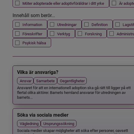
Möter adopterade eller adoptivföräldrar i ditt yrke
Är adopt
Innehåll som berör...
Information
Utredningar
Definition
Lagsti
Föreskrifter
Verktyg
Forskning
Administr
Psykisk hälsa
Vilka är ansvariga?
Ansvar
Samarbete
Oegentligheter
Ansvaret för att en internationell adoption ska gå rätt till ligger på ett
flertal olika aktörer. Barnets hemland ansvarar för utredningen av
barnets...
Söka via sociala medier
Vägledning
Ursprungssökning
Sociala medier skapar möjligheter att söka efter personer, oavsett