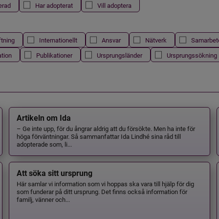
erad
Har adopterat
Vill adoptera
ftning
Internationellt
Ansvar
Nätverk
Samarbet
ation
Publikationer
Ursprungsländer
Ursprungssökning
Artikeln om Ida
– Ge inte upp, för du ångrar aldrig att du försökte. Men ha inte för
höga förväntningar. Så sammanfattar Ida Lindhé sina råd till
adopterade som, li...
Att söka sitt ursprung
Här samlar vi information som vi hoppas ska vara till hjälp för dig
som funderar på ditt ursprung. Det finns också information för
familj, vänner och...