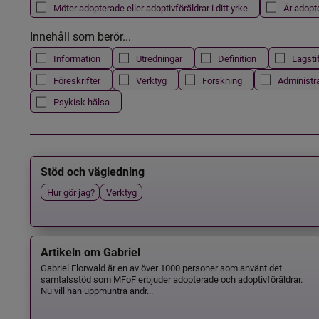
Möter adopterade eller adoptivföräldrar i ditt yrke
Är adopt
Innehåll som berör...
Information
Utredningar
Definition
Lagsti
Föreskrifter
Verktyg
Forskning
Administr
Psykisk hälsa
Stöd och vägledning
Hur gör jag?
Verktyg
Artikeln om Gabriel
Gabriel Florwald är en av över 1000 personer som använt det
samtalsstöd som MFoF erbjuder adopterade och adoptivföräldrar.
Nu vill han uppmuntra andr...