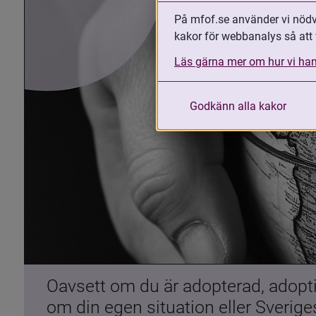
På mfof.se använder vi nödvä
kakor för webbanalys så att 
Läs gärna mer om hur vi han
Godkänn alla kakor
Oavsett om du är adopterad, adoptiv
om din egen situation eller Sverig