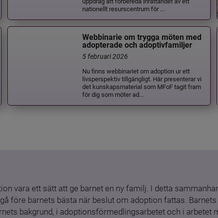
uppdrag att förbereda inrättandet av ett
nationellt resurscentrum för ...
Webbinarie om trygga möten med
adopterade och adoptivfamiljer
5 februari 2026
Nu finns webbinariet om adoption ur ett
livsperspektiv tillgängligt. Här presenterar vi
det kunskapsmaterial som MFoF tagit fram
för dig som möter ad...
ion vara ett sätt att ge barnet en ny familj. I detta sammanhang
gå före barnets bästa när beslut om adoption fattas. Barnets b
barnets bakgrund, i adoptionsförmedlingsarbetet och i arbetet