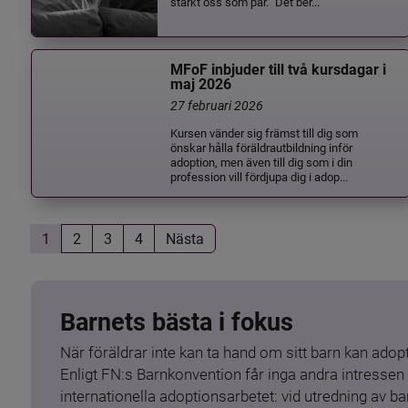
stärkt oss som par.” Det ber...
MFoF inbjuder till två kursdagar i
maj 2026
27 februari 2026
Kursen vänder sig främst till dig som
önskar hålla föräldrautbildning inför
adoption, men även till dig som i din
profession vill fördjupa dig i adop...
1
2
3
4
Nästa
Barnets bästa i fokus
När föräldrar inte kan ta hand om sitt barn kan adopt
Enligt FN:s Barnkonvention får inga andra intressen 
internationella adoptionsarbetet: vid utredning av 