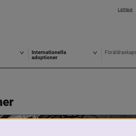
Lättläst
Internationella
Föräldraskap
adoptioner
ner