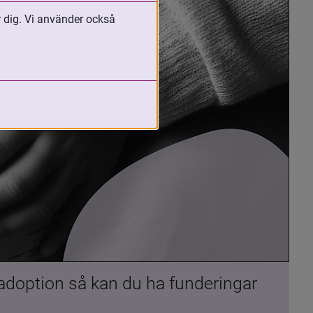
r dig. Vi använder också
 adoption så kan du ha funderingar 