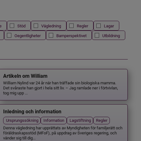
e
Stöd
Vägledning
Regler
Lagar
Oegentligheter
Barnperspektivet
Utbildning
Artikeln om William
William Nylind var 24 år när han träffade sin biologiska mamma.
Det svåraste han gjort i hela sitt liv. – Jag ramlade ner i förtvivlan,
tog mig upp ...
Inledning och information
Ursprungssökning
Information
Lagstiftning
Regler
Denna vägledning har upprättats av Myndigheten för familjerätt och
föräldraskapsstöd (MFoF), på uppdrag av Sveriges regering, och
vänder sig till dig...