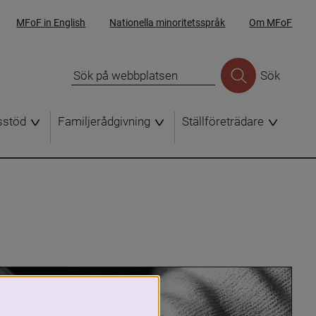
MFoF in English
Nationella minoritetsspråk
Om MFoF
Sök
sstöd
Familjerådgivning
Ställföreträdare