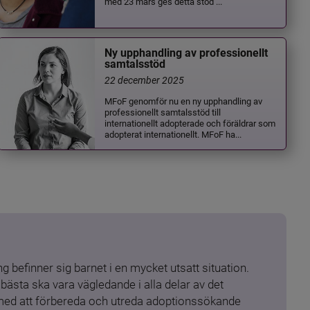
med 23 mars ges detta stöd ...
Ny upphandling av professionellt
samtalsstöd
22 december 2025
MFoF genomför nu en ny upphandling av
professionellt samtalsstöd till
internationellt adopterade och föräldrar som
adopterat internationellt. MFoF ha...
 befinner sig barnet i en mycket utsatt situation. 
ästa ska vara vägledande i alla delar av det 
 med att förbereda och utreda adoptionssökande 