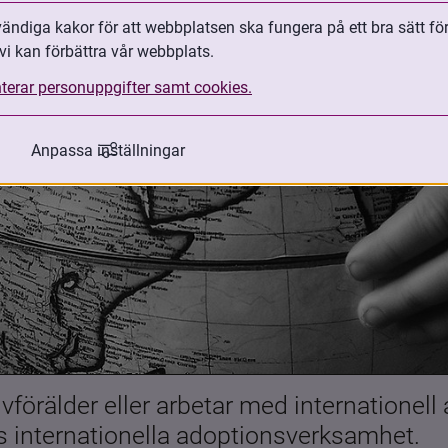
ndiga kakor för att webbplatsen ska fungera på ett bra sätt fö
vi kan förbättra vår webbplats.
terar personuppgifter samt cookies.
Anpassa inställningar
förälder eller arbetar med internationell
es internationella adoptionsverksamhet.