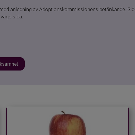
n med anledning av Adoptionskommissionens betänkande. Sido
varje sida.
erksamhet