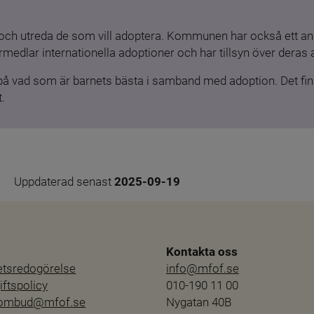
och utreda de som vill adoptera. Kommunen har också ett ansv
medlar internationella adoptioner och har tillsyn över deras 
 på vad som är barnets bästa i samband med adoption. Det finn
.
Uppdaterad senast 
2025-09-19
Kontakta oss
hetsredogörelse
info@mfof.se
ftspolicy
010-190 11 00
sombud@mfof.se
Nygatan 40B