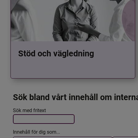
Stöd och vägledning
Sök bland vårt innehåll om intern
Det här formuläret postas automatiskt
Filtrera resultatet
Sök med fritext
Innehåll för dig som...