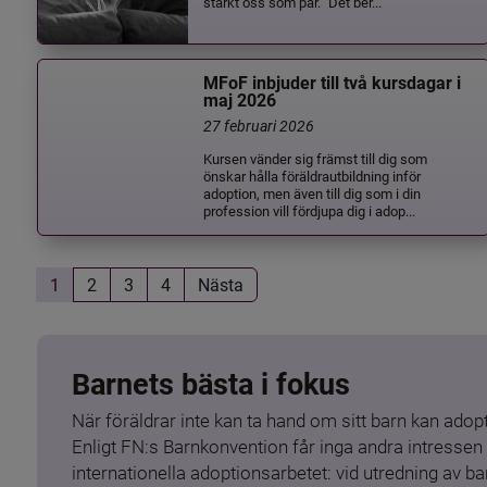
stärkt oss som par.” Det ber...
MFoF inbjuder till två kursdagar i
maj 2026
27 februari 2026
Kursen vänder sig främst till dig som
önskar hålla föräldrautbildning inför
adoption, men även till dig som i din
profession vill fördjupa dig i adop...
1
2
3
4
Nästa
Barnets bästa i fokus
När föräldrar inte kan ta hand om sitt barn kan adopt
Enligt FN:s Barnkonvention får inga andra intressen 
internationella adoptionsarbetet: vid utredning av 