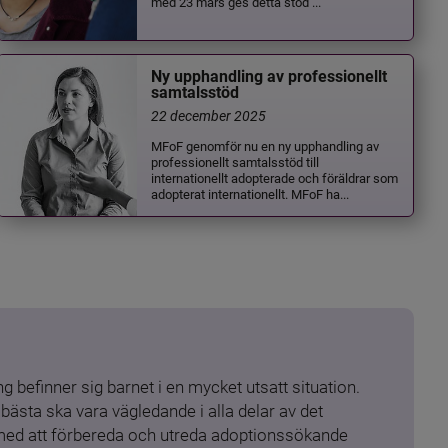
med 23 mars ges detta stöd ...
Ny upphandling av professionellt
samtalsstöd
22 december 2025
MFoF genomför nu en ny upphandling av
professionellt samtalsstöd till
internationellt adopterade och föräldrar som
adopterat internationellt. MFoF ha...
 befinner sig barnet i en mycket utsatt situation. 
ästa ska vara vägledande i alla delar av det 
 med att förbereda och utreda adoptionssökande 