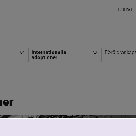
Lättläst
Internationella
Föräldraskap
adoptioner
ner