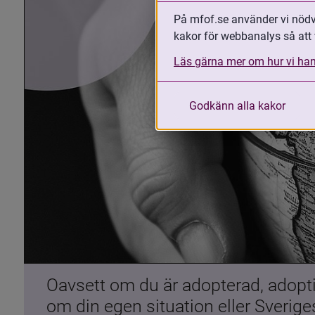
På mfof.se använder vi nödvä
kakor för webbanalys så att 
Läs gärna mer om hur vi han
Godkänn alla kakor
Oavsett om du är adopterad, adoptiv
om din egen situation eller Sverig