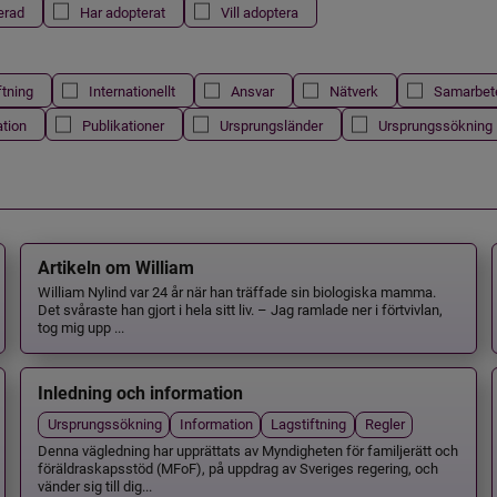
erad
Har adopterat
Vill adoptera
ftning
Internationellt
Ansvar
Nätverk
Samarbet
ation
Publikationer
Ursprungsländer
Ursprungssökning
Artikeln om William
William Nylind var 24 år när han träffade sin biologiska mamma.
Det svåraste han gjort i hela sitt liv. – Jag ramlade ner i förtvivlan,
tog mig upp ...
Inledning och information
Ursprungssökning
Information
Lagstiftning
Regler
Denna vägledning har upprättats av Myndigheten för familjerätt och
föräldraskapsstöd (MFoF), på uppdrag av Sveriges regering, och
vänder sig till dig...