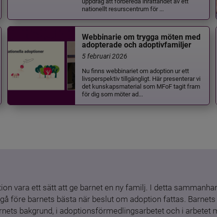
uppdrag att förbereda inrättandet av ett
nationellt resurscentrum för ...
Webbinarie om trygga möten med
adopterade och adoptivfamiljer
5 februari 2026
Nu finns webbinariet om adoption ur ett
livsperspektiv tillgängligt. Här presenterar vi
det kunskapsmaterial som MFoF tagit fram
för dig som möter ad...
ion vara ett sätt att ge barnet en ny familj. I detta sammanhang
gå före barnets bästa när beslut om adoption fattas. Barnets b
barnets bakgrund, i adoptionsförmedlingsarbetet och i arbetet