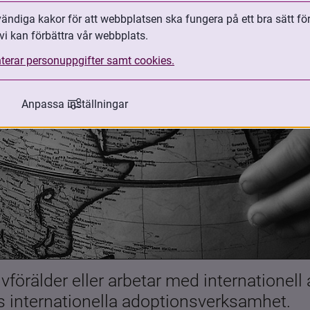
ndiga kakor för att webbplatsen ska fungera på ett bra sätt fö
vi kan förbättra vår webbplats.
terar personuppgifter samt cookies.
Anpassa inställningar
förälder eller arbetar med internationell
es internationella adoptionsverksamhet.