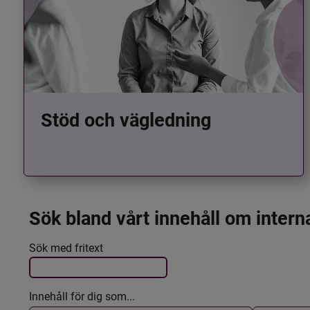
Stöd och vägledning
Sök bland vårt innehåll om intern
Det här formuläret postas automatiskt
Filtrera resultatet
Sök med fritext
Innehåll för dig som...