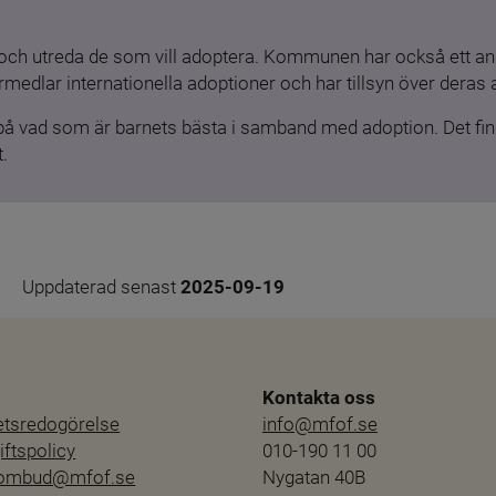
och utreda de som vill adoptera. Kommunen har också ett ansv
medlar internationella adoptioner och har tillsyn över deras 
 på vad som är barnets bästa i samband med adoption. Det finn
.
Uppdaterad senast 
2025-09-19
Kontakta oss
hetsredogörelse
info@mfof.se
ftspolicy
010-190 11 00
sombud@mfof.se
Nygatan 40B