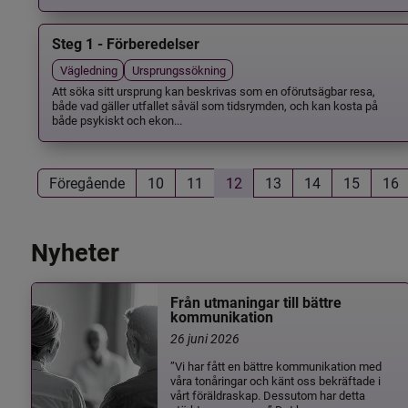
Steg 1 - Förberedelser
Vägledning
Ursprungssökning
Att söka sitt ursprung kan beskrivas som en oförutsägbar resa,
både vad gäller utfallet såväl som tidsrymden, och kan kosta på
både psykiskt och ekon...
Föregående
10
11
12
13
14
15
16
Nyheter
Från utmaningar till bättre
kommunikation
26 juni 2026
”Vi har fått en bättre kommunikation med
våra tonåringar och känt oss bekräftade i
vårt föräldraskap. Dessutom har detta