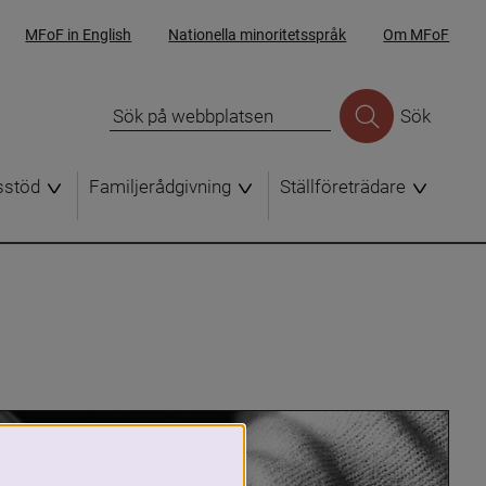
MFoF in English
Nationella minoritetsspråk
Om MFoF
Sök
sstöd
Familjerådgivning
Ställföreträdare