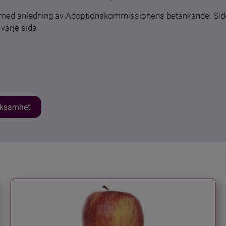
n med anledning av Adoptionskommissionens betänkande. Sido
varje sida.
erksamhet