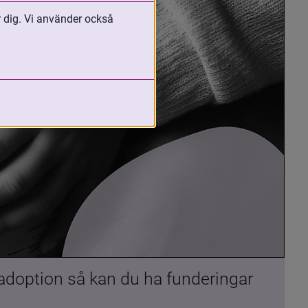
r dig. Vi använder också
 adoption så kan du ha funderingar 