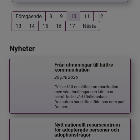
Föregående
8
9
10
11
12
13
14
15
16
17
Nästa
Nyheter
Från utmaningar till bättre
kommunikation
26 juni 2026
”Vi har fått en bättre kommunikation
med våra tonåringar och känt oss
bekräftade i vårt föräldraskap.
Dessutom har detta stärkt oss som par.”
Det ber...
Nytt nationellt resurscentrum
för adopterade personer och
adoptionsfrågor