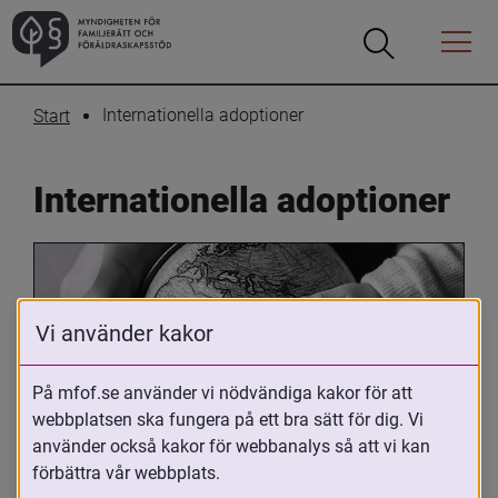
Öppna
Öppna
Menyn
sökrutan
Internationella adoptioner
Start
Internationella adoptioner
Vi använder kakor
På mfof.se använder vi nödvändiga kakor för att
webbplatsen ska fungera på ett bra sätt för dig. Vi
Oavsett om du är adopterad, 
använder också kakor för webbanalys så att vi kan
adoptivförälder eller arbetar med 
förbättra vår webbplats.
internationell adoption så kan du ha 