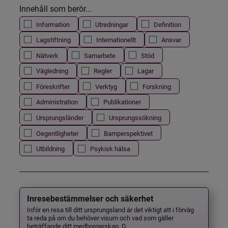
Innehåll som berör...
Information
Utredningar
Definition
Lagstiftning
Internationellt
Ansvar
Nätverk
Samarbete
Stöd
Vägledning
Regler
Lagar
Föreskrifter
Verktyg
Forskning
Administration
Publikationer
Ursprungsländer
Ursprungssökning
Oegentligheter
Barnperspektivet
Utbildning
Psykisk hälsa
Inresebestämmelser och säkerhet
Inför en resa till ditt ursprungsland är det viktigt att i förväg
ta reda på om du behöver visum och vad som gäller
beträffande ditt medborgarskap. D...