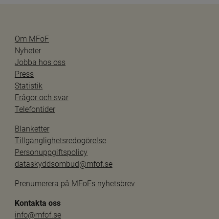
Om MFoF
Nyheter
Jobba hos oss
Press
Statistik
Frågor och svar
Telefontider
Blanketter
Tillgänglighetsredogörelse
Personuppgiftspolicy
dataskyddsombud@mfof.se
Prenumerera på MFoFs nyhetsbrev
Kontakta oss
info@mfof.se