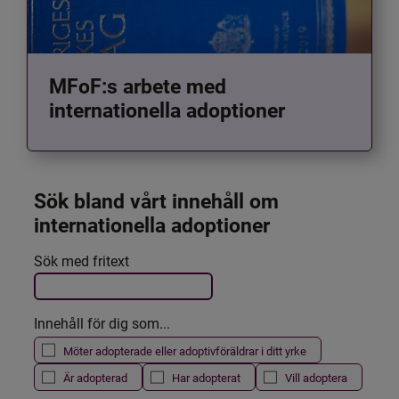
MFoF:s arbete med
internationella adoptioner
Sök bland vårt innehåll om 
internationella adoptioner
Det här formuläret postas automatiskt
Sök med fritext
Filtrera resultatet
Innehåll för dig som...
Möter adopterade eller adoptivföräldrar i ditt yrke
Är adopterad
Har adopterat
Vill adoptera