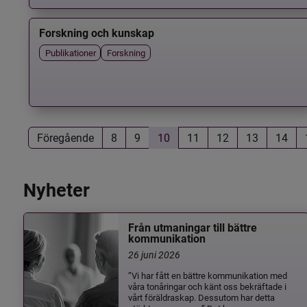
Forskning och kunskap
Publikationer
Forskning
Föregående
8
9
10
11
12
13
14
Nyheter
Från utmaningar till bättre
kommunikation
26 juni 2026
”Vi har fått en bättre kommunikation med
våra tonåringar och känt oss bekräftade i
vårt föräldraskap. Dessutom har detta