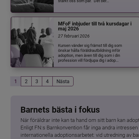
stärkt oss som par.” Det ber...
MFoF inbjuder till två kursdagar i
maj 2026
27 februari 2026
Kursen vänder sig främst till dig som
önskar hålla föräldrautbildning inför
adoption, men även till dig som i din
profession vill fördjupa dig i adop...
1
2
3
4
Nästa
Barnets bästa i fokus
När föräldrar inte kan ta hand om sitt barn kan adopt
Enligt FN:s Barnkonvention får inga andra intressen 
internationella adoptionsarbetet: vid utredning av 