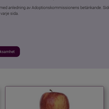
n med anledning av Adoptionskommissionens betänkande. Sido
varje sida.
erksamhet