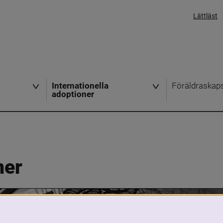
Lättläst
Internationella
Föräldraskap
adoptioner
ner