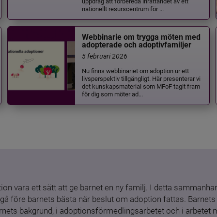
uppdrag att förbereda inrättandet av ett
nationellt resurscentrum för ...
Webbinarie om trygga möten med
adopterade och adoptivfamiljer
5 februari 2026
Nu finns webbinariet om adoption ur ett
livsperspektiv tillgängligt. Här presenterar vi
det kunskapsmaterial som MFoF tagit fram
för dig som möter ad...
ion vara ett sätt att ge barnet en ny familj. I detta sammanhang
gå före barnets bästa när beslut om adoption fattas. Barnets b
barnets bakgrund, i adoptionsförmedlingsarbetet och i arbetet