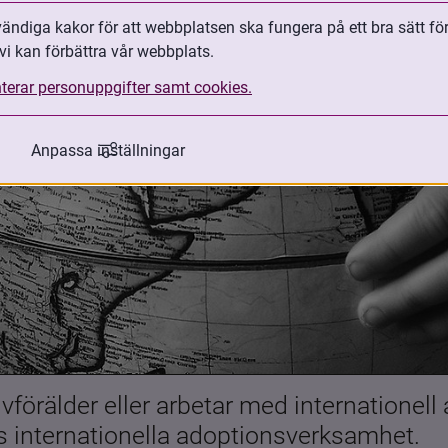
ndiga kakor för att webbplatsen ska fungera på ett bra sätt fö
vi kan förbättra vår webbplats.
terar personuppgifter samt cookies.
Anpassa inställningar
förälder eller arbetar med internationell
es internationella adoptionsverksamhet.