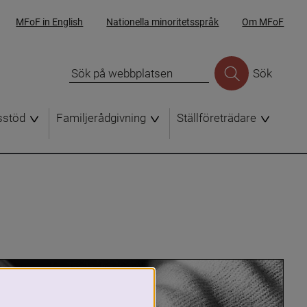
MFoF in English
Nationella minoritetsspråk
Om MFoF
Sök
sstöd
Familjerådgivning
Ställföreträdare