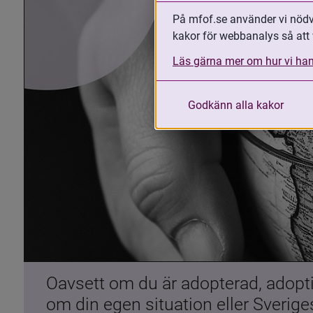
På mfof.se använder vi nödvä
kakor för webbanalys så att 
Läs gärna mer om hur vi han
Godkänn alla kakor
Oavsett om du är adopterad, adoptiv
om din egen situation eller Sverig