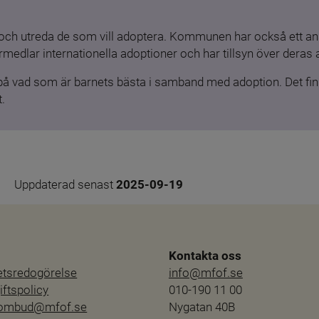
och utreda de som vill adoptera. Kommunen har också ett ansv
medlar internationella adoptioner och har tillsyn över deras 
 på vad som är barnets bästa i samband med adoption. Det finn
.
Uppdaterad senast 
2025-09-19
Kontakta oss
hetsredogörelse
info@mfof.se
ftspolicy
010-190 11 00
sombud@mfof.se
Nygatan 40B