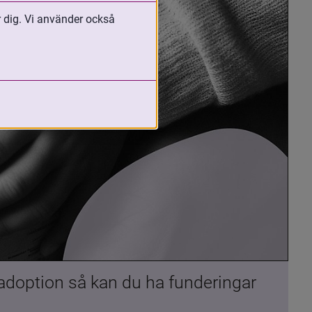
r dig. Vi använder också
 adoption så kan du ha funderingar 