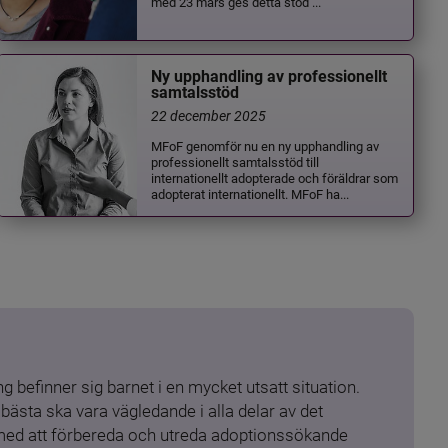
med 23 mars ges detta stöd ...
Ny upphandling av professionellt
samtalsstöd
22 december 2025
MFoF genomför nu en ny upphandling av
professionellt samtalsstöd till
internationellt adopterade och föräldrar som
adopterat internationellt. MFoF ha...
 befinner sig barnet i en mycket utsatt situation. 
ästa ska vara vägledande i alla delar av det 
 med att förbereda och utreda adoptionssökande 