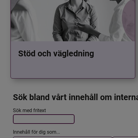
Stöd och vägledning
Sök bland vårt innehåll om intern
Det här formuläret postas automatiskt
Filtrera resultatet
Sök med fritext
Innehåll för dig som...