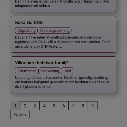
Det finns även länder vars nationella lagstiftning inte tillåter
adopterade att söka s...
Söka via DNA
Vägledning
Ursprungssökning
Det är allt fler internationellt adopterade personer som
registrerar sitt DNA i olika databaser runt om i världen. En del
använder sig av DNA tester ...
Vilka barn behöver familj?
Information
Vägledning
Stöd
Ursprungsländerna har ansvar för att en grundlig utredning
om barnets bakgrund genomförs och beslutar vilka familjer
de vill placera barn hos.
1
2
3
4
5
6
7
8
9
Nästa