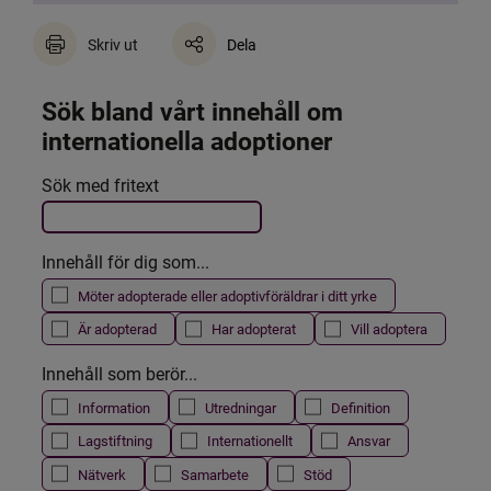
Skriv ut
Dela
Sök bland vårt innehåll om 
internationella adoptioner
Det här formuläret postas automatiskt
Sök med fritext
Filtrera resultatet
Innehåll för dig som...
Möter adopterade eller adoptivföräldrar i ditt yrke
Är adopterad
Har adopterat
Vill adoptera
Innehåll som berör...
Information
Utredningar
Definition
Lagstiftning
Internationellt
Ansvar
Nätverk
Samarbete
Stöd