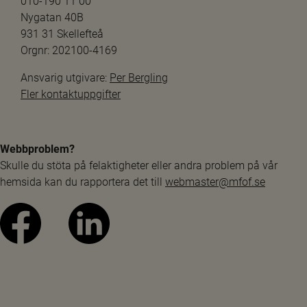
010-190 11 00
Nygatan 40B
931 31 Skellefteå
Orgnr: 202100-4169
Ansvarig utgivare: 
Per Bergling
Fler kontaktuppgifter
Webbproblem?
Skulle du stöta på felaktigheter eller andra problem på vår 
hemsida kan du rapportera det till 
webmaster@mfof.se