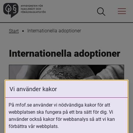
Öppna
Öppna
Menyn
sökrutan
Internationella adoptioner
Start
Internationella adoptioner
Vi använder kakor
På mfof.se använder vi nödvändiga kakor för att
webbplatsen ska fungera på ett bra sätt för dig. Vi
Oavsett om du är adopterad, 
använder också kakor för webbanalys så att vi kan
adoptivförälder eller arbetar med 
förbättra vår webbplats.
internationell adoption så kan du ha 