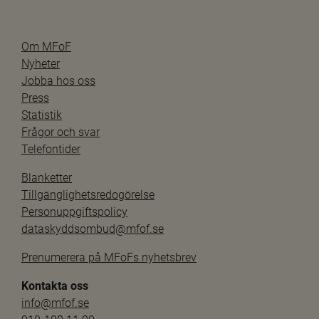
Om MFoF
Nyheter
Jobba hos oss
Press
Statistik
Frågor och svar
Telefontider
Blanketter
Tillgänglighetsredogörelse
Personuppgiftspolicy
dataskyddsombud@mfof.se
Prenumerera på MFoFs nyhetsbrev
Kontakta oss
info@mfof.se