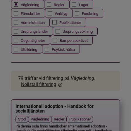
Vägledning
Regler
Lagar
Föreskrifter
Verktyg
Forskning
Administration
Publikationer
Ursprungsländer
Ursprungssökning
Oegentligheter
Barnperspektivet
Utbildning
Psykisk hälsa
79 träffar
vid filtrering på
Vägledning
.
Nollställ filtrering
Internationell adoption - Handbok för
socialtjänsten
Stöd
Vägledning
Regler
Publikationer
På denna sida finns handboken Internationell adoption -
Handbok för socialtjänsten tillgänglig som pdf. Handboken