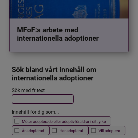
MFoF:s arbete med
internationella adoptioner
Sök bland vårt innehåll om 
internationella adoptioner
Det här formuläret postas automatiskt
Sök med fritext
Filtrera resultatet
Innehåll för dig som...
Möter adopterade eller adoptivföräldrar i ditt yrke
Är adopterad
Har adopterat
Vill adoptera