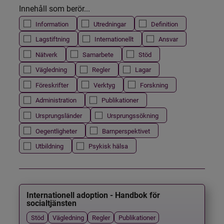
Innehåll som berör...
Information
Utredningar
Definition
Lagstiftning
Internationellt
Ansvar
Nätverk
Samarbete
Stöd
Vägledning
Regler
Lagar
Föreskrifter
Verktyg
Forskning
Administration
Publikationer
Ursprungsländer
Ursprungssökning
Oegentligheter
Barnperspektivet
Utbildning
Psykisk hälsa
Internationell adoption - Handbok för
socialtjänsten
Stöd
Vägledning
Regler
Publikationer