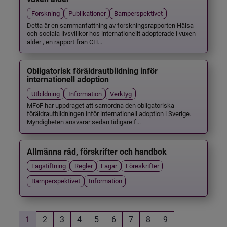
Forskning
Publikationer
Barnperspektivet
Detta är en sammanfattning av forskningsrapporten Hälsa
och sociala livsvillkor hos internationellt adopterade i vuxen
ålder , en rapport från CH...
Obligatorisk föräldrautbildning inför
internationell adoption
Utbildning
Information
Verktyg
MFoF har uppdraget att samordna den obligatoriska
föräldrautbildningen inför internationell adoption i Sverige.
Myndigheten ansvarar sedan tidigare f...
Allmänna råd, förskrifter och handbok
Lagstiftning
Regler
Lagar
Föreskrifter
Barnperspektivet
Information
1
2
3
4
5
6
7
8
9