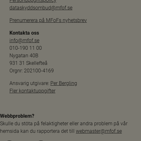
Personuppgiftspolicy
dataskyddsombud@mfof.se
Prenumerera på MFoFs nyhetsbrev
Kontakta oss
info@mfof.se
010-190 11 00
Nygatan 40B
931 31 Skellefteå
Orgnr: 202100-4169
Ansvarig utgivare: 
Per Bergling
Fler kontaktuppgifter
Webbproblem?
Skulle du stöta på felaktigheter eller andra problem på vår 
hemsida kan du rapportera det till 
webmaster@mfof.se