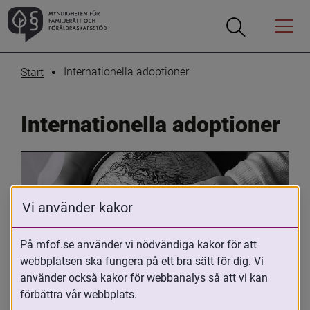
Öppna
Öppna
Menyn
sökrutan
Internationella adoptioner
Start
Internationella adoptioner
Vi använder kakor
På mfof.se använder vi nödvändiga kakor för att
webbplatsen ska fungera på ett bra sätt för dig. Vi
Oavsett om du är adopterad, 
använder också kakor för webbanalys så att vi kan
adoptivförälder eller arbetar med 
förbättra vår webbplats.
internationell adoption så kan du ha 