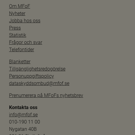
Om MFoF
Nyheter
Jobba hos oss
Press
Statistik
Frågor och svar
Telefontider
Blanketter
Tillgänglighetsredogörelse
Personuppgiftspolicy
dataskyddsombud@mfof.se
Prenumerera på MFoFs nyhetsbrev
Kontakta oss
info@mfof.se
010-190 11 00
Nygatan 40B