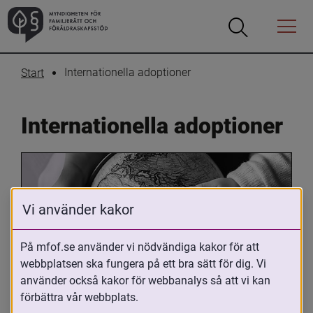
Öppna
Öppna
Menyn
sökrutan
Internationella adoptioner
Start
Internationella adoptioner
Vi använder kakor
På mfof.se använder vi nödvändiga kakor för att
webbplatsen ska fungera på ett bra sätt för dig. Vi
Oavsett om du är adopterad, 
använder också kakor för webbanalys så att vi kan
adoptivförälder eller arbetar med 
förbättra vår webbplats.
internationell adoption så kan du ha 