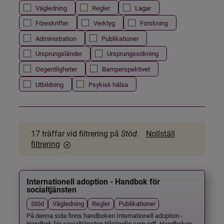
Vägledning
Regler
Lagar
Föreskrifter
Verktyg
Forskning
Administration
Publikationer
Ursprungsländer
Ursprungssökning
Oegentligheter
Barnperspektivet
Utbildning
Psykisk hälsa
17 träffar
vid filtrering på
Stöd
.
Nollställ
filtrering
Internationell adoption - Handbok för
socialtjänsten
Stöd
Vägledning
Regler
Publikationer
På denna sida finns handboken Internationell adoption -
Handbok för socialtjänsten tillgänglig som pdf. Handboken