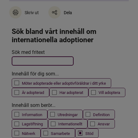
Skriv ut
Dela
Sök bland vårt innehåll om 
internationella adoptioner
Det här formuläret postas automatiskt
Sök med fritext
Filtrera resultatet
Innehåll för dig som...
Möter adopterade eller adoptivföräldrar i ditt yrke
Är adopterad
Har adopterat
Vill adoptera
Innehåll som berör...
Information
Utredningar
Definition
Lagstiftning
Internationellt
Ansvar
Nätverk
Samarbete
Stöd