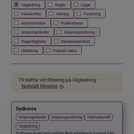
Vägledning
Regler
Lagar
Föreskrifter
Verktyg
Forskning
Administration
Publikationer
Ursprungsländer
Ursprungssökning
Oegentligheter
Barnperspektivet
Utbildning
Psykisk hälsa
79 träffar
vid filtrering på
Vägledning
.
Nollställ filtrering
Sydkorea
Ursprungsländer
Ursprungssökning
Internationellt
Vägledning
Sydkorea är det land varifrån flest adopterade kommit från