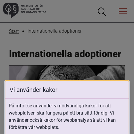
Öppna
Öppna
Menyn
sökrutan
Internationella adoptioner
Start
Internationella adoptioner
Vi använder kakor
På mfof.se använder vi nödvändiga kakor för att
webbplatsen ska fungera på ett bra sätt för dig. Vi
Oavsett om du är adopterad, 
använder också kakor för webbanalys så att vi kan
adoptivförälder eller arbetar med 
förbättra vår webbplats.
internationell adoption så kan du ha 