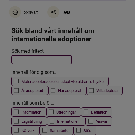
Skriv ut
Dela
Sök bland vårt innehåll om 
internationella adoptioner
Det här formuläret postas automatiskt
Sök med fritext
Filtrera resultatet
Innehåll för dig som...
Möter adopterade eller adoptivföräldrar i ditt yrke
Är adopterad
Har adopterat
Vill adoptera
Innehåll som berör...
Information
Utredningar
Definition
Lagstiftning
Internationellt
Ansvar
Nätverk
Samarbete
Stöd