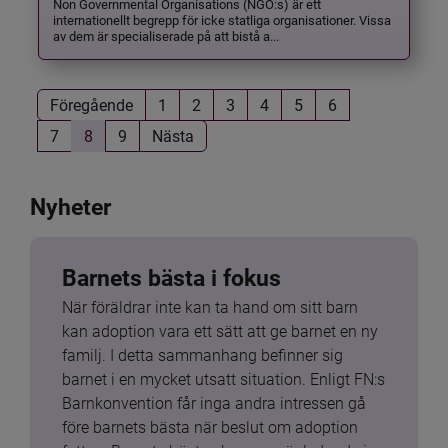
Non Governmental Organisations (NGO:s) är ett
internationellt begrepp för icke statliga organisationer. Vissa
av dem är specialiserade på att bistå a...
Föregående
1
2
3
4
5
6
7
8
9
Nästa
Nyheter
Barnets bästa i fokus
När föräldrar inte kan ta hand om sitt barn 
kan adoption vara ett sätt att ge barnet en ny 
familj. I detta sammanhang befinner sig 
barnet i en mycket utsatt situation. Enligt FN:s 
Barnkonvention får inga andra intressen gå 
före barnets bästa när beslut om adoption 