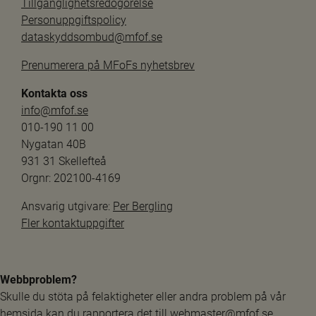
Tillgänglighetsredogörelse
Personuppgiftspolicy
dataskyddsombud@mfof.se
Prenumerera på MFoFs nyhetsbrev
Kontakta oss
info@mfof.se
010-190 11 00
Nygatan 40B
931 31 Skellefteå
Orgnr: 202100-4169
Ansvarig utgivare: 
Per Bergling
Fler kontaktuppgifter
Webbproblem?
Skulle du stöta på felaktigheter eller andra problem på vår 
hemsida kan du rapportera det till 
webmaster@mfof.se