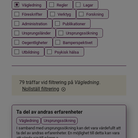
Vägledning
Regler
Lagar
Föreskrifter
Verktyg
Forskning
Administration
Publikationer
Ursprungsländer
Ursprungssökning
Oegentligheter
Barnperspektivet
Utbildning
Psykisk hälsa
79 träffar
vid filtrering på
Vägledning
.
Nollställ filtrering
Ta del av andras erfarenheter
Vägledning
Ursprungssökning
I samband med ursprungssökning kan det vara värdefullt att
ta del av andras erfarenheter. En möjlighet till detta kan vara
att vända sig till någon a...