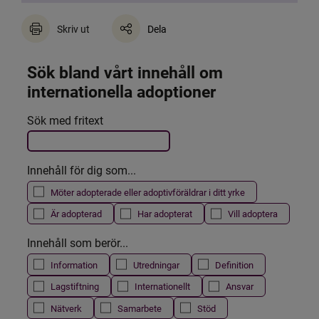
Skriv ut
Dela
Sök bland vårt innehåll om 
internationella adoptioner
Det här formuläret postas automatiskt
Sök med fritext
Filtrera resultatet
Innehåll för dig som...
Möter adopterade eller adoptivföräldrar i ditt yrke
Är adopterad
Har adopterat
Vill adoptera
Innehåll som berör...
Information
Utredningar
Definition
Lagstiftning
Internationellt
Ansvar
Nätverk
Samarbete
Stöd