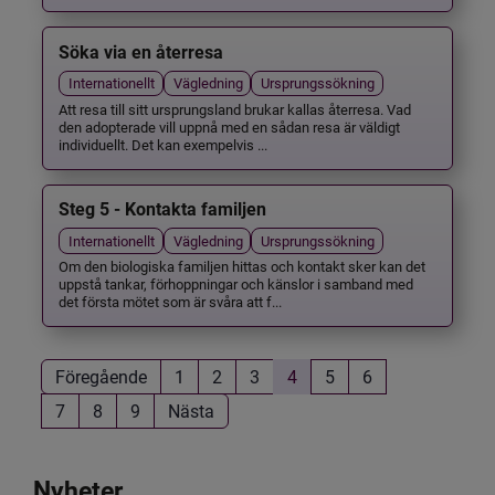
Söka via en återresa
Internationellt
Vägledning
Ursprungssökning
Att resa till sitt ursprungsland brukar kallas återresa. Vad
den adopterade vill uppnå med en sådan resa är väldigt
individuellt. Det kan exempelvis ...
Steg 5 - Kontakta familjen
Internationellt
Vägledning
Ursprungssökning
Om den biologiska familjen hittas och kontakt sker kan det
uppstå tankar, förhoppningar och känslor i samband med
det första mötet som är svåra att f...
Föregående
1
2
3
4
5
6
7
8
9
Nästa
Nyheter