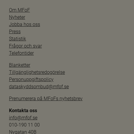
Om MFoF
Nyheter
Jobba hos oss
Press
Statistik
Frågor och svar
Telefontider
Blanketter
Tillgänglighetsredogörelse
Personuppgiftspolicy
dataskyddsombud@mfof.se
Prenumerera på MFoFs nyhetsbrev
Kontakta oss
info@mfof.se
010-190 11 00
Nygatan 40B