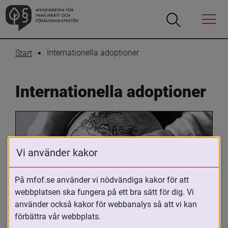
Öppna
Öppna
Menyn
sökrutan
Internationella adoptioner
Start
Internationella adoptioner
Vi använder kakor
På mfof.se använder vi nödvändiga kakor för att
webbplatsen ska fungera på ett bra sätt för dig. Vi
Oavsett om du är adopterad, 
använder också kakor för webbanalys så att vi kan
adoptivförälder eller arbetar med 
förbättra vår webbplats.
internationell adoption så kan du ha 