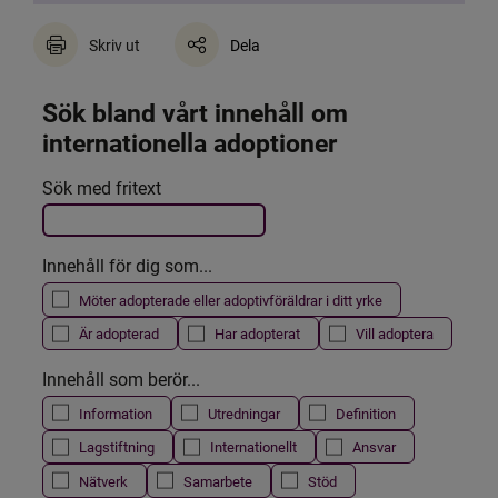
Skriv ut
Dela
Sök bland vårt innehåll om 
internationella adoptioner
Det här formuläret postas automatiskt
Sök med fritext
Filtrera resultatet
Innehåll för dig som...
Möter adopterade eller adoptivföräldrar i ditt yrke
Är adopterad
Har adopterat
Vill adoptera
Innehåll som berör...
Information
Utredningar
Definition
Lagstiftning
Internationellt
Ansvar
Nätverk
Samarbete
Stöd