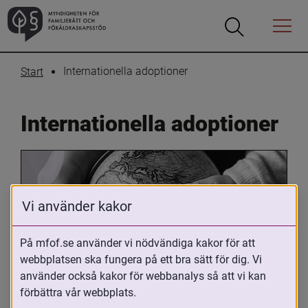
Öppna
Öppna
Menyn
sökrutan
Internationella adoptioner
Start
Internationella adoptioner
Vi använder kakor
På mfof.se använder vi nödvändiga kakor för att
webbplatsen ska fungera på ett bra sätt för dig. Vi
Oavsett om du är adopterad, 
använder också kakor för webbanalys så att vi kan
adoptivförälder eller arbetar med 
förbättra vår webbplats.
internationell adoption så kan du ha 