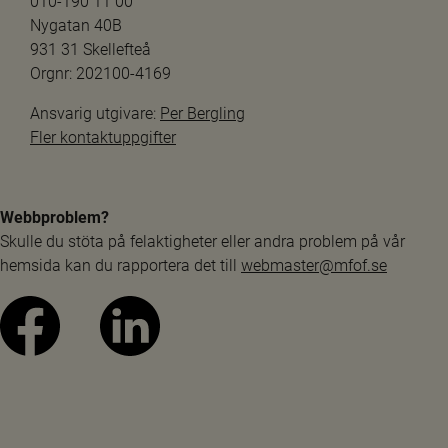
010-190 11 00
Nygatan 40B
931 31 Skellefteå
Orgnr: 202100-4169
Ansvarig utgivare: 
Per Bergling
Fler kontaktuppgifter
Webbproblem?
Skulle du stöta på felaktigheter eller andra problem på vår 
hemsida kan du rapportera det till 
webmaster@mfof.se