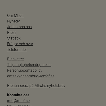
Om MFoF
Nyheter
Jobba hos oss
Press
Statistik
Frågor och svar
Telefontider
Blanketter
Tillgänglighetsredogörelse
Personuppgiftspolicy
dataskyddsombud@mfof.se
Prenumerera på MFoFs nyhetsbrev
Kontakta oss
info@mfof.se