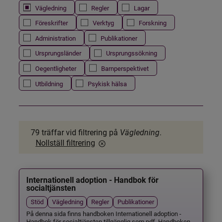
Vägledning
Regler
Lagar
Föreskrifter
Verktyg
Forskning
Administration
Publikationer
Ursprungsländer
Ursprungssökning
Oegentligheter
Barnperspektivet
Utbildning
Psykisk hälsa
79 träffar
vid filtrering på
Vägledning
.
Nollställ filtrering
Internationell adoption - Handbok för
socialtjänsten
Stöd
Vägledning
Regler
Publikationer
På denna sida finns handboken Internationell adoption -
Handbok för socialtjänsten tillgänglig som pdf. Handboken