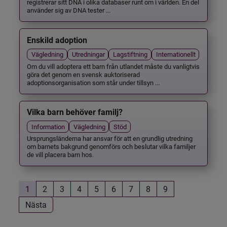
registrerar sitt DNA i olika databaser runt om i världen. En del
använder sig av DNA tester ...
Enskild adoption
Vägledning
Utredningar
Lagstiftning
Internationellt
Om du vill adoptera ett barn från utlandet måste du vanligtvis
göra det genom en svensk auktoriserad
adoptionsorganisation som står under tillsyn ...
Vilka barn behöver familj?
Information
Vägledning
Stöd
Ursprungsländerna har ansvar för att en grundlig utredning
om barnets bakgrund genomförs och beslutar vilka familjer
de vill placera barn hos.
1
2
3
4
5
6
7
8
9
Nästa