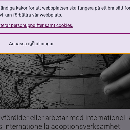
ndiga kakor för att webbplatsen ska fungera på ett bra sätt fö
vi kan förbättra vår webbplats.
terar personuppgifter samt cookies.
Anpassa inställningar
förälder eller arbetar med internationell
es internationella adoptionsverksamhet.