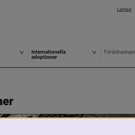
Lättläst
Internationella
Föräldraskap
adoptioner
ner