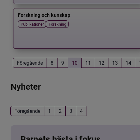
Forskning och kunskap
Publikationer
Forskning
Föregående
8
9
10
11
12
13
14
Nyheter
Föregående
1
2
3
4
Barnets bästa i fokus