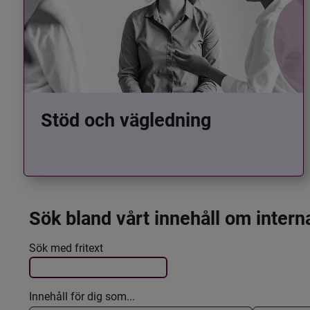
Stöd och vägledning
Sök bland vårt innehåll om intern
Det här formuläret postas automatiskt
Filtrera resultatet
Sök med fritext
Innehåll för dig som...