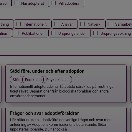
erad
Har adopterat
Vill adoptera
ftning
Internationellt
Ansvar
Nätverk
Samarbet
ation
Publikationer
Ursprungsländer
Ursprungssökning
Stöd före, under och efter adoption
Stöd
Forskning
Psykisk hälsa
Internationellt adopterade har fått utstå särskilda påfrestningar
tidigt i livet. Separationer från biologiska föräldrar och andra
omvårdnadspersoner...
Frågor och svar adoptivföräldrar
Här hittar du som adoptivförälder vanliga frågor och svar med
anledning av Adoptionskommissionens betänkande. Sidan
uppdateras löpande. Du har också ...