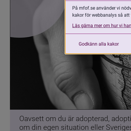
På mfof.se använder vi nödvä
kakor för webbanalys så att 
Läs gärna mer om hur vi han
Godkänn alla kakor
Oavsett om du är adopterad, adoptiv
om din egen situation eller Sverig