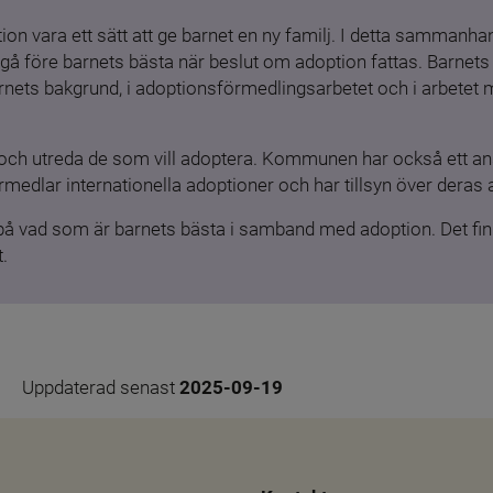
ion vara ett sätt att ge barnet en ny familj. I detta sammanhang
gå före barnets bästa när beslut om adoption fattas. Barnets b
barnets bakgrund, i adoptionsförmedlingsarbetet och i arbetet
och utreda de som vill adoptera. Kommunen har också ett ansv
medlar internationella adoptioner och har tillsyn över deras 
 på vad som är barnets bästa i samband med adoption. Det finn
.
Uppdaterad senast 
2025-09-19