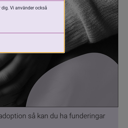
r dig. Vi använder också
 adoption så kan du ha funderingar 