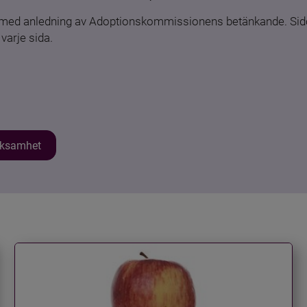
n med anledning av Adoptionskommissionens betänkande. Sido
varje sida.
erksamhet