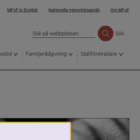
MFoF in English
Nationella minoritetsspråk
Om MFoF
Sök
sstöd
Familjerådgivning
Ställföreträdare