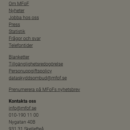
Om MFoF
Nyheter
Jobba hos oss
Press
Statistik
Frågor och svar
Telefontider
Blanketter
Tillgänglighetsredogörelse
Personuppgiftspolicy
dataskyddsombud@mfof.se
Prenumerera på MFoFs nyhetsbrev
Kontakta oss
info@mfof.se
010-190 11 00
Nygatan 40B
931 31 Skellefteå