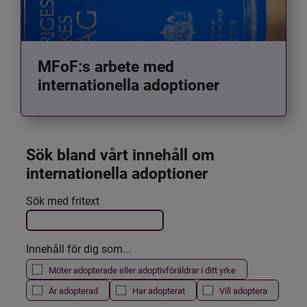
MFoF:s arbete med
internationella adoptioner
Sök bland vårt innehåll om 
internationella adoptioner
Det här formuläret postas automatiskt
Sök med fritext
Filtrera resultatet
Innehåll för dig som...
Möter adopterade eller adoptivföräldrar i ditt yrke
Är adopterad
Har adopterat
Vill adoptera