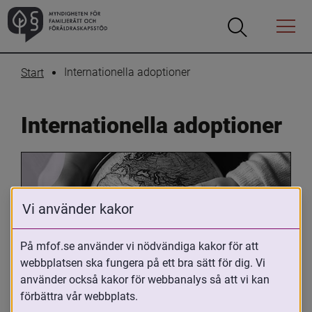
Öppna
Öppna
Menyn
sökrutan
Internationella adoptioner
Start
Internationella adoptioner
Vi använder kakor
På mfof.se använder vi nödvändiga kakor för att
webbplatsen ska fungera på ett bra sätt för dig. Vi
Oavsett om du är adopterad, 
använder också kakor för webbanalys så att vi kan
adoptivförälder eller arbetar med 
förbättra vår webbplats.
internationell adoption så kan du ha 