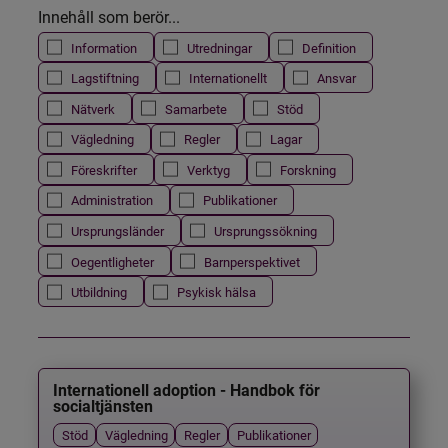
Innehåll som berör...
Information
Utredningar
Definition
Lagstiftning
Internationellt
Ansvar
Nätverk
Samarbete
Stöd
Vägledning
Regler
Lagar
Föreskrifter
Verktyg
Forskning
Administration
Publikationer
Ursprungsländer
Ursprungssökning
Oegentligheter
Barnperspektivet
Utbildning
Psykisk hälsa
Internationell adoption - Handbok för
socialtjänsten
Stöd
Vägledning
Regler
Publikationer