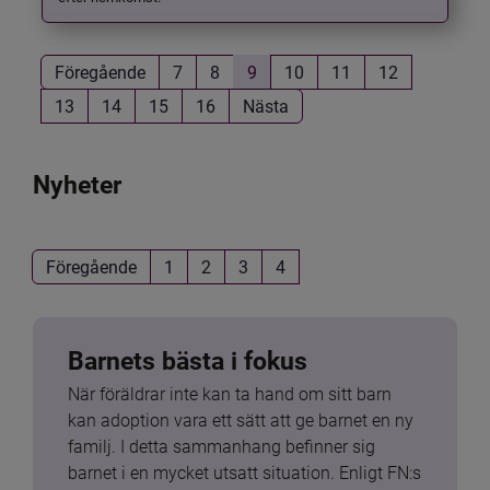
Föregående
7
8
9
10
11
12
13
14
15
16
Nästa
Nyheter
Föregående
1
2
3
4
Barnets bästa i fokus
När föräldrar inte kan ta hand om sitt barn 
kan adoption vara ett sätt att ge barnet en ny 
familj. I detta sammanhang befinner sig 
barnet i en mycket utsatt situation. Enligt FN:s 