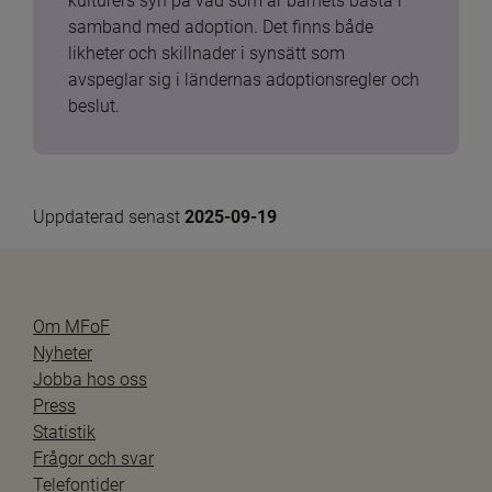
kulturers syn på vad som är barnets bästa i 
samband med adoption. Det finns både 
likheter och skillnader i synsätt som 
avspeglar sig i ländernas adoptionsregler och 
beslut.
Uppdaterad senast 
2025-09-19
Om MFoF
Nyheter
Jobba hos oss
Press
Statistik
Frågor och svar
Telefontider