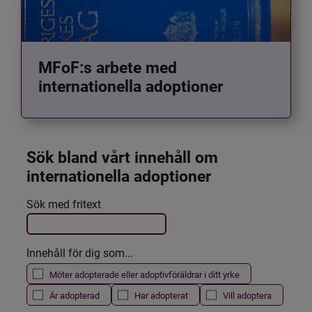
MFoF:s arbete med
internationella adoptioner
Sök bland vårt innehåll om 
internationella adoptioner
Det här formuläret postas automatiskt
Sök med fritext
Filtrera resultatet
Innehåll för dig som...
Möter adopterade eller adoptivföräldrar i ditt yrke
Är adopterad
Har adopterat
Vill adoptera