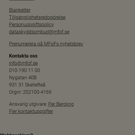
Blanketter
Tillgänglighetsredogörelse
Personuppgiftspolicy
dataskyddsombud@mfof.se
Prenumerera på MFoFs nyhetsbrev
Kontakta oss
info@mfof.se
010-190 11 00
Nygatan 40B
931 31 Skellefteå
Orgnr: 202100-4169
Ansvarig utgivare: 
Per Bergling
Fler kontaktuppgifter