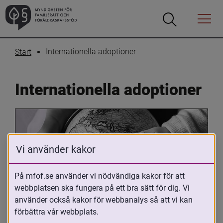
Öppna
Öppna
Menyn
sökrutan
Internationella adoptioner
Start
Internationella adoptioner
Vi använder kakor
På mfof.se använder vi nödvändiga kakor för att
webbplatsen ska fungera på ett bra sätt för dig. Vi
Oavsett om du är adopterad, 
använder också kakor för webbanalys så att vi kan
adoptivförälder eller arbetar med 
förbättra vår webbplats.
internationell adoption så kan du ha 