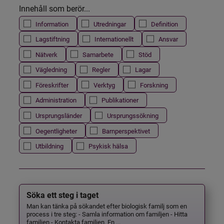
Innehåll som berör...
Information
Utredningar
Definition
Lagstiftning
Internationellt
Ansvar
Nätverk
Samarbete
Stöd
Vägledning
Regler
Lagar
Föreskrifter
Verktyg
Forskning
Administration
Publikationer
Ursprungsländer
Ursprungssökning
Oegentligheter
Barnperspektivet
Utbildning
Psykisk hälsa
Söka ett steg i taget
Man kan tänka på sökandet efter biologisk familj som en
process i tre steg: - Samla information om familjen - Hitta
familjen - Kontakta familjen. En ...