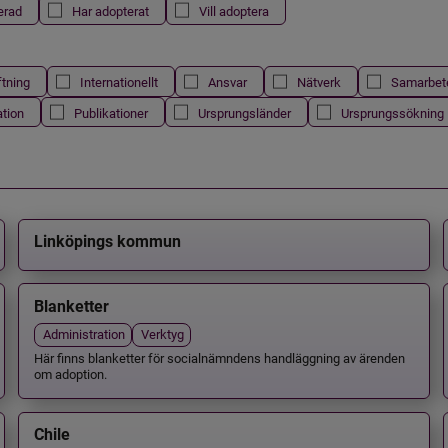
erad
Har adopterat
Vill adoptera
ftning
Internationellt
Ansvar
Nätverk
Samarbet
ation
Publikationer
Ursprungsländer
Ursprungssökning
Linköpings kommun
Blanketter
Administration
Verktyg
Här finns blanketter för socialnämndens handläggning av ärenden
om adoption.
Chile