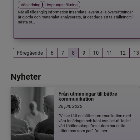
Vägledning
Ursprungssökning
När all tillgänglig information insamlats, eventuella översättningar
är gjorda och materialet analyserats, är det dags att ta ställning till
nästa st...
Föregående
6
7
8
9
10
11
12
13
Nyheter
Från utmaningar till bättre
kommunikation
26 juni 2026
”Vi har fått en bättre kommunikation med
våra tonåringar och känt oss bekräftade i
vårt föräldraskap. Dessutom har detta
stärkt oss som par.” Det ber...