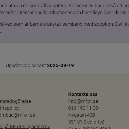
och utreda de som vill adoptera. Kommunen har också ett ansv
medlar internationella adoptioner och har tillsyn över deras 
 på vad som är barnets bästa i samband med adoption. Det finn
.
Uppdaterad senast 
2025-09-19
Kontakta oss
hetsredogörelse
info@mfof.se
ftspolicy
010-190 11 00
sombud@mfof.se
Nygatan 40B
931 31 Skellefteå
a på MFoFs nyhetsbrev
Orgnr: 202100-4169