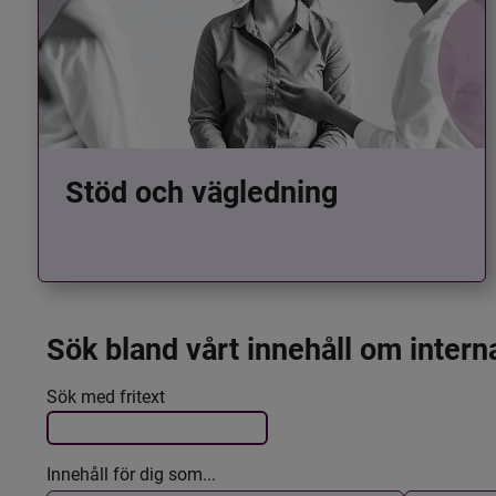
Stöd och vägledning
Sök bland vårt innehåll om intern
Det här formuläret postas automatiskt
Filtrera resultatet
Sök med fritext
Innehåll för dig som...