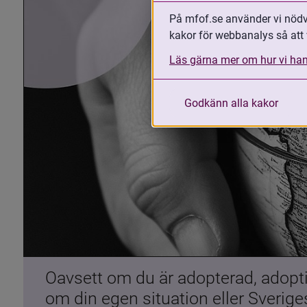
På mfof.se använder vi nödvä
kakor för webbanalys så att 
Läs gärna mer om hur vi han
Godkänn alla kakor
Oavsett om du är adopterad, adoptiv
om din egen situation eller Sverig