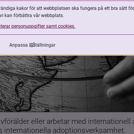
ndiga kakor för att webbplatsen ska fungera på ett bra sätt fö
vi kan förbättra vår webbplats.
terar personuppgifter samt cookies.
Anpassa inställningar
förälder eller arbetar med internationell
es internationella adoptionsverksamhet.