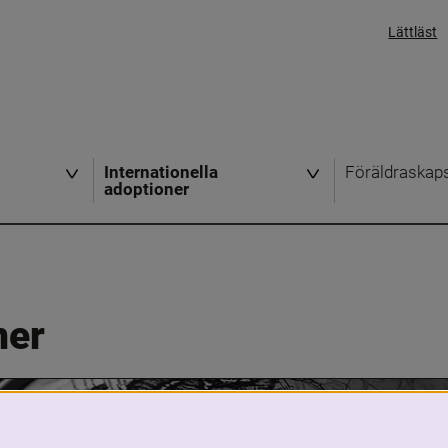
Lättläst
Internationella
Föräldraskap
adoptioner
ner