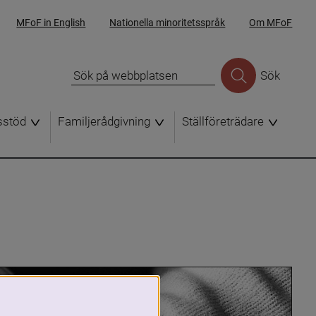
MFoF in English
Nationella minoritetsspråk
Om MFoF
Sök
sstöd
Familjerådgivning
Ställföreträdare