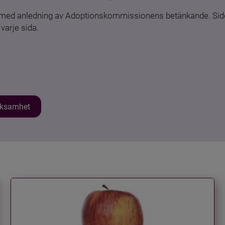
n med anledning av Adoptionskommissionens betänkande. Sido
varje sida.
erksamhet