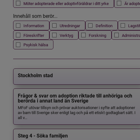
Möter adopterade eller adoptivföräldrar i ditt yrke
Är adopt
Innehåll som berör...
Information
Utredningar
Definition
Lagsti
Föreskrifter
Verktyg
Forskning
Administr
Psykisk hälsa
Stockholm stad
Frågor & svar om adoption riktade till anhöriga och
berörda i annat land än Sverige
MFoF utövar tillsyn och prövar auktorisationer i syfte att adoptioner
av barn till Sverige sker enligt lag och på ett etiskt godtagbart sätt. I
all v...
Steg 4 - Söka familjen