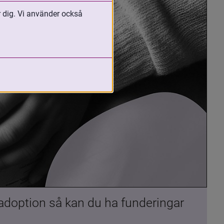
r dig. Vi använder också
 adoption så kan du ha funderingar 