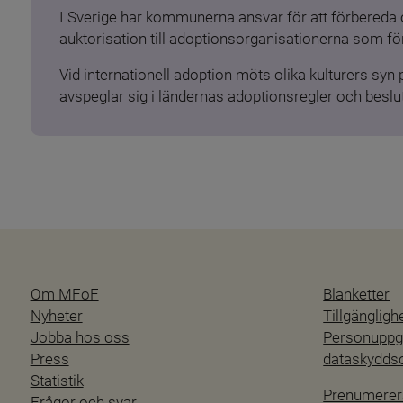
I Sverige har kommunerna ansvar för att förbereda 
auktorisation till adoptionsorganisationerna som för
Vid internationell adoption möts olika kulturers syn
avspeglar sig i ländernas adoptionsregler och beslut
Om MFoF
Blanketter
Nyheter
Tillgänglig
Jobba hos oss
Personuppgi
Press
dataskydd
Statistik
Prenumerer
Frågor och svar