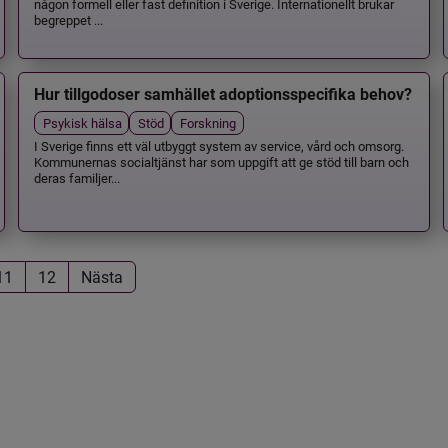
någon formell eller fast definition i Sverige. Internationellt brukar
begreppet ...
Hur tillgodoser samhället adoptionsspecifika behov?
Psykisk hälsa
Stöd
Forskning
I Sverige finns ett väl utbyggt system av service, vård och omsorg.
Kommunernas socialtjänst har som uppgift att ge stöd till barn och
deras familjer...
11
12
Nästa