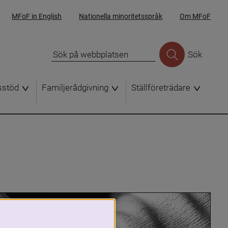
MFoF in English
Nationella minoritetsspråk
Om MFoF
Sök
sstöd
Familjerådgivning
Ställföreträdare