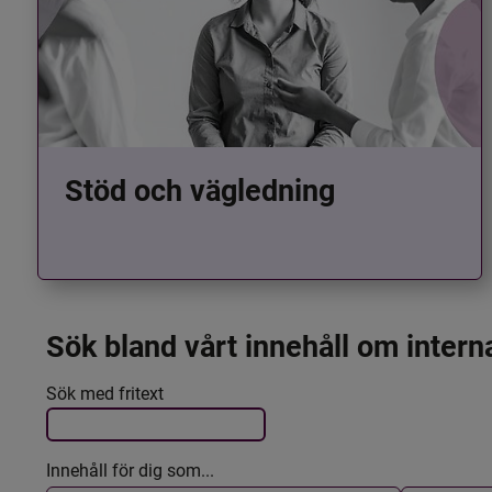
Stöd och vägledning
Sök bland vårt innehåll om intern
Det här formuläret postas automatiskt
Filtrera resultatet
Sök med fritext
Innehåll för dig som...