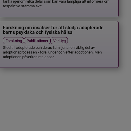
tänka igenom vilka delar som kan vara lämpliga att informera om
respektive stämma av t...
Forskning om insatser för att stödja adopterade
barns psykiska och fysiska hälsa
Forskning
Publikationer
Verktyg
Stöd till adopterade och deras familjer är en viktig del av
adoptionsprocessen - före, under och efter adoptionen. Men
adoptionen påverkar inte enbar...