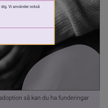
r dig. Vi använder också
 adoption så kan du ha funderingar 