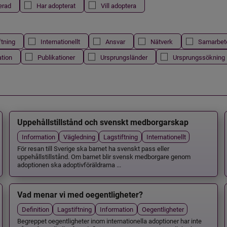
erad
Har adopterat
Vill adoptera
ftning
Internationellt
Ansvar
Nätverk
Samarbet
ation
Publikationer
Ursprungsländer
Ursprungssökning
Uppehållstillstånd och svenskt medborgarskap
Information
Vägledning
Lagstiftning
Internationellt
För resan till Sverige ska barnet ha svenskt pass eller
uppehållstillstånd. Om barnet blir svensk medborgare genom
adoptionen ska adoptivföräldrarna ...
Vad menar vi med oegentligheter?
Definition
Lagstiftning
Information
Oegentligheter
Begreppet oegentligheter inom internationella adoptioner har inte