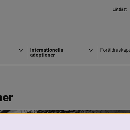
Lättläst
Internationella
Föräldraskap
adoptioner
ner