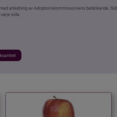
n med anledning av Adoptionskommissionens betänkande. Sido
varje sida.
erksamhet