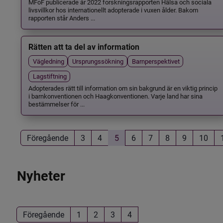
MFoF publicerade år 2022 forskningsrapporten Hälsa och sociala
livsvillkor hos internationellt adopterade i vuxen ålder. Bakom
rapporten står Anders ...
Rätten att ta del av information
Vägledning
Ursprungssökning
Barnperspektivet
Lagstiftning
Adopterades rätt till information om sin bakgrund är en viktig princip
i barnkonventionen och Haagkonventionen. Varje land har sina
bestämmelser för ...
Föregående
3
4
5
6
7
8
9
10
Nyheter
Föregående
1
2
3
4