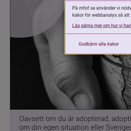
På mfof.se använder vi nödvä
kakor för webbanalys så att 
Läs gärna mer om hur vi han
Godkänn alla kakor
Oavsett om du är adopterad, adoptiv
om din egen situation eller Sverig