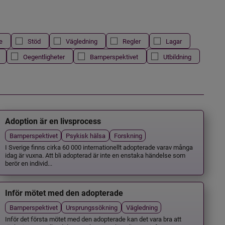
e
Stöd
Vägledning
Regler
Lagar
Oegentligheter
Barnperspektivet
Utbildning
Adoption är en livsprocess
Barnperspektivet
Psykisk hälsa
Forskning
I Sverige finns cirka 60 000 internationellt adopterade varav många
idag är vuxna. Att bli adopterad är inte en enstaka händelse som
berör en individ...
Inför mötet med den adopterade
Barnperspektivet
Ursprungssökning
Vägledning
Inför det första mötet med den adopterade kan det vara bra att