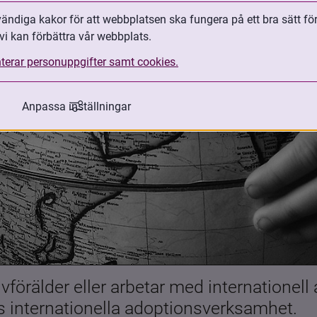
ndiga kakor för att webbplatsen ska fungera på ett bra sätt fö
vi kan förbättra vår webbplats.
terar personuppgifter samt cookies.
Anpassa inställningar
förälder eller arbetar med internationell
es internationella adoptionsverksamhet.