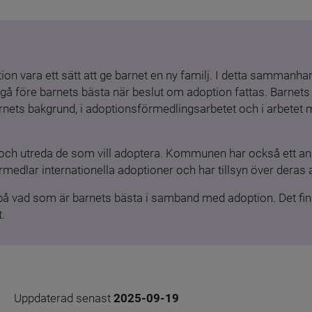
ion vara ett sätt att ge barnet en ny familj. I detta sammanhang
gå före barnets bästa när beslut om adoption fattas. Barnets b
barnets bakgrund, i adoptionsförmedlingsarbetet och i arbetet
och utreda de som vill adoptera. Kommunen har också ett ansv
medlar internationella adoptioner och har tillsyn över deras 
 på vad som är barnets bästa i samband med adoption. Det finn
.
Uppdaterad senast 
2025-09-19