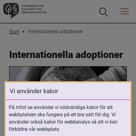
Öppna
Öppna
Menyn
sökrutan
Internationella adoptioner
Start
Internationella adoptioner
Vi använder kakor
På mfof.se använder vi nödvändiga kakor för att
webbplatsen ska fungera på ett bra sätt för dig. Vi
Oavsett om du är adopterad, 
använder också kakor för webbanalys så att vi kan
adoptivförälder eller arbetar med 
förbättra vår webbplats.
internationell adoption så kan du ha 