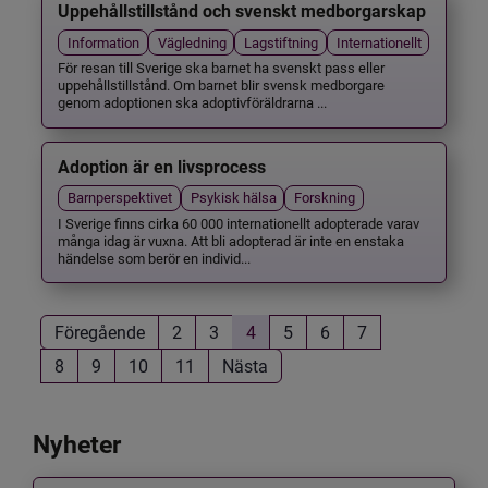
Uppehållstillstånd och svenskt medborgarskap
Information
Vägledning
Lagstiftning
Internationellt
För resan till Sverige ska barnet ha svenskt pass eller
uppehållstillstånd. Om barnet blir svensk medborgare
genom adoptionen ska adoptivföräldrarna ...
Adoption är en livsprocess
Barnperspektivet
Psykisk hälsa
Forskning
I Sverige finns cirka 60 000 internationellt adopterade varav
många idag är vuxna. Att bli adopterad är inte en enstaka
händelse som berör en individ...
Föregående
2
3
4
5
6
7
8
9
10
11
Nästa
Nyheter