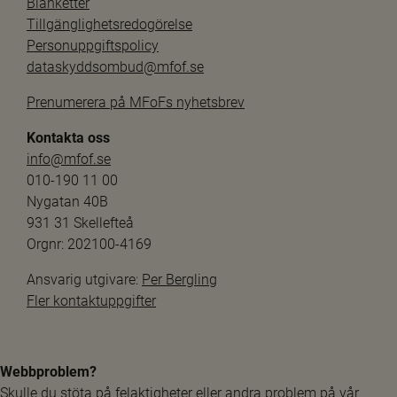
Blanketter
Tillgänglighetsredogörelse
Personuppgiftspolicy
dataskyddsombud@mfof.se
Prenumerera på MFoFs nyhetsbrev
Kontakta oss
info@mfof.se
010-190 11 00
Nygatan 40B
931 31 Skellefteå
Orgnr: 202100-4169
Ansvarig utgivare: 
Per Bergling
Fler kontaktuppgifter
Webbproblem?
Skulle du stöta på felaktigheter eller andra problem på vår 