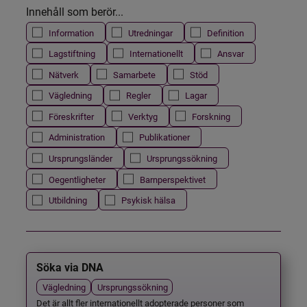
Innehåll som berör...
Information
Utredningar
Definition
Lagstiftning
Internationellt
Ansvar
Nätverk
Samarbete
Stöd
Vägledning
Regler
Lagar
Föreskrifter
Verktyg
Forskning
Administration
Publikationer
Ursprungsländer
Ursprungssökning
Oegentligheter
Barnperspektivet
Utbildning
Psykisk hälsa
Söka via DNA
Vägledning
Ursprungssökning
Det är allt fler internationellt adopterade personer som