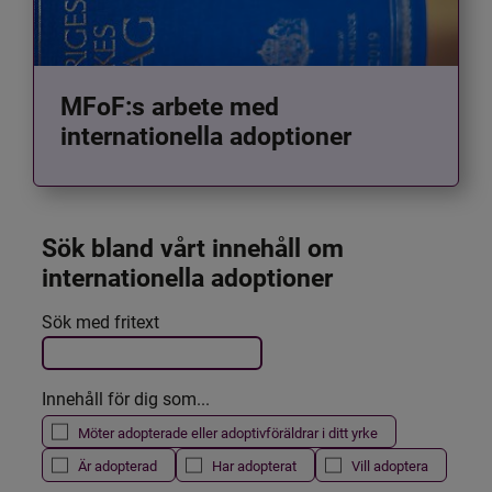
MFoF:s arbete med
internationella adoptioner
Sök bland vårt innehåll om 
internationella adoptioner
Det här formuläret postas automatiskt
Sök med fritext
Filtrera resultatet
Innehåll för dig som...
Möter adopterade eller adoptivföräldrar i ditt yrke
Är adopterad
Har adopterat
Vill adoptera