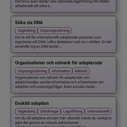
Det finns även länder vars nationella lagstiftning inte tillåter
adopterade att söka s...
Söka via DNA
Vägledning
Ursprungssökning
Det är allt fler internationellt adopterade personer som
registrerar sitt DNA i olika databaser runt om i världen. En del
använder sig av DNA tester ...
Organisationer och nätverk för adopterade
Ursprungssökning
Information
Nätverk
Organisationer och nätverk för adopterade och
adoptivfamiljer samlar information och erfarenheter om
adoption och ursprungsfrågor. Även sociala medie...
Enskild adoption
Vägledning
Utredningar
Lagstiftning
Internationellt
Om du vill adoptera ett barn från utlandet måste du vanligtvis
göra det genom en svensk auktoriserad
adoptionsorganisation som står under tillsyn ...