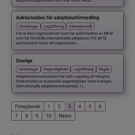
Auktorisation för adoptionsförmedling
Utredningar
Lagstiftning
Internationellt
Det är bara organisationer som har auktorisation av MFoF
som får förmedla internationella adoptioner. För att få
auktorisation krävs att organisation...
Sverige
Utredningar
Oegentligheter
Lagstiftning
Regler
Adoptionskommissionen har haft i uppdrag att klargöra
förekomsten av eventuella oegentligheter inom Sveriges
internationella adoptionsverksamhet. I j...
Föregående
1
2
3
4
5
6
7
8
9
10
Nästa