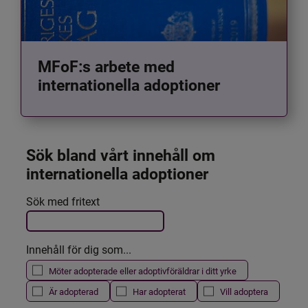
MFoF:s arbete med
internationella adoptioner
Sök bland vårt innehåll om 
internationella adoptioner
Det här formuläret postas automatiskt
Sök med fritext
Filtrera resultatet
Innehåll för dig som...
Möter adopterade eller adoptivföräldrar i ditt yrke
Är adopterad
Har adopterat
Vill adoptera