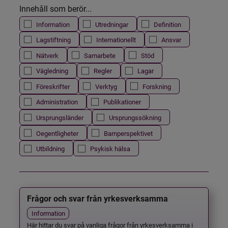
Innehåll som berör...
Information
Utredningar
Definition
Lagstiftning
Internationellt
Ansvar
Nätverk
Samarbete
Stöd
Vägledning
Regler
Lagar
Föreskrifter
Verktyg
Forskning
Administration
Publikationer
Ursprungsländer
Ursprungssökning
Oegentligheter
Barnperspektivet
Utbildning
Psykisk hälsa
Frågor och svar från yrkesverksamma
Information
Här hittar du svar på vanliga frågor från yrkesverksamma i