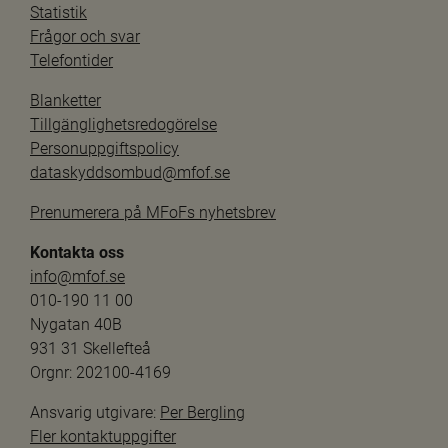
Statistik
Frågor och svar
Telefontider
Blanketter
Tillgänglighetsredogörelse
Personuppgiftspolicy
dataskyddsombud@mfof.se
Prenumerera på MFoFs nyhetsbrev
Kontakta oss
info@mfof.se
010-190 11 00
Nygatan 40B
931 31 Skellefteå
Orgnr: 202100-4169
Ansvarig utgivare: 
Per Bergling
Fler kontaktuppgifter