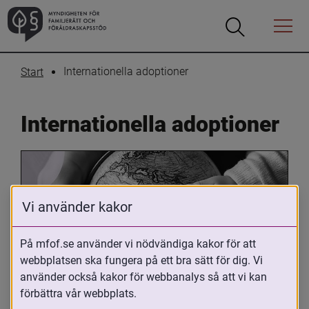
Öppna
Öppna
Menyn
sökrutan
Internationella adoptioner
Start
Internationella adoptioner
Vi använder kakor
På mfof.se använder vi nödvändiga kakor för att
webbplatsen ska fungera på ett bra sätt för dig. Vi
Oavsett om du är adopterad, 
använder också kakor för webbanalys så att vi kan
adoptivförälder eller arbetar med 
förbättra vår webbplats.
internationell adoption så kan du ha 