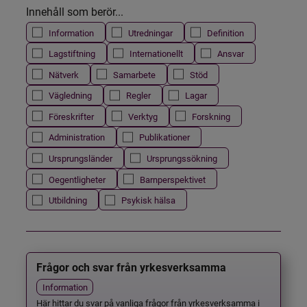
Innehåll som berör...
Information
Utredningar
Definition
Lagstiftning
Internationellt
Ansvar
Nätverk
Samarbete
Stöd
Vägledning
Regler
Lagar
Föreskrifter
Verktyg
Forskning
Administration
Publikationer
Ursprungsländer
Ursprungssökning
Oegentligheter
Barnperspektivet
Utbildning
Psykisk hälsa
Frågor och svar från yrkesverksamma
Information
Här hittar du svar på vanliga frågor från yrkesverksamma i