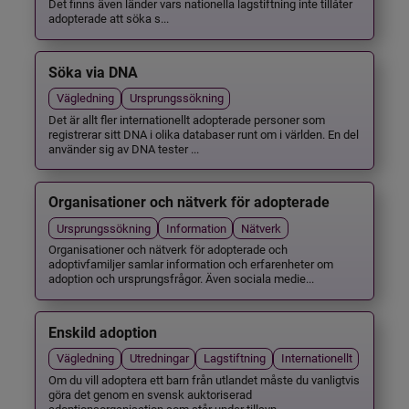
Det finns även länder vars nationella lagstiftning inte tillåter
adopterade att söka s...
Söka via DNA
Vägledning
Ursprungssökning
Det är allt fler internationellt adopterade personer som
registrerar sitt DNA i olika databaser runt om i världen. En del
använder sig av DNA tester ...
Organisationer och nätverk för adopterade
Ursprungssökning
Information
Nätverk
Organisationer och nätverk för adopterade och
adoptivfamiljer samlar information och erfarenheter om
adoption och ursprungsfrågor. Även sociala medie...
Enskild adoption
Vägledning
Utredningar
Lagstiftning
Internationellt
Om du vill adoptera ett barn från utlandet måste du vanligtvis
göra det genom en svensk auktoriserad
adoptionsorganisation som står under tillsyn ...