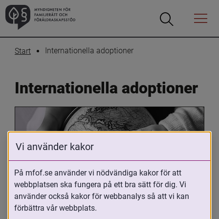
Öppna
Öppna
Menyn
sökrutan
Internationella adoptioner
Start
Internationella adoptioner
Vi använder kakor
På mfof.se använder vi nödvändiga kakor för att
webbplatsen ska fungera på ett bra sätt för dig. Vi
Oavsett om du är adopterad, 
använder också kakor för webbanalys så att vi kan
adoptivförälder eller arbetar med 
förbättra vår webbplats.
internationell adoption så kan du ha 