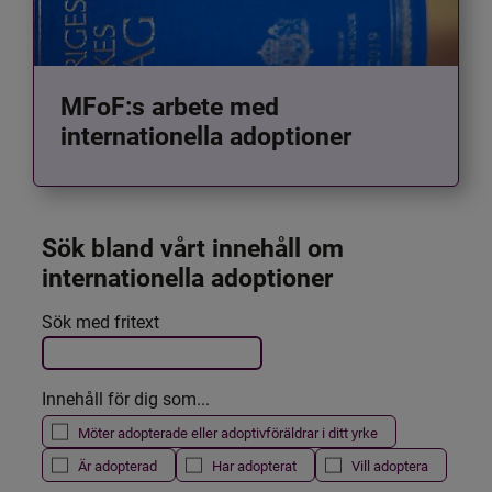
MFoF:s arbete med
internationella adoptioner
Sök bland vårt innehåll om 
internationella adoptioner
Det här formuläret postas automatiskt
Sök med fritext
Filtrera resultatet
Innehåll för dig som...
Möter adopterade eller adoptivföräldrar i ditt yrke
Är adopterad
Har adopterat
Vill adoptera