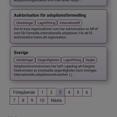
Auktorisation för adoptionsförmedling
Utredningar
Lagstiftning
Internationellt
Det är bara organisationer som har auktorisation av MFoF
som får förmedla internationella adoptioner. För att få
auktorisation krävs att organisation...
Sverige
Utredningar
Oegentligheter
Lagstiftning
Regler
Adoptionskommissionen har haft i uppdrag att klargöra
förekomsten av eventuella oegentligheter inom Sveriges
internationella adoptionsverksamhet. I j...
Föregående
1
2
3
4
5
6
7
8
9
10
Nästa