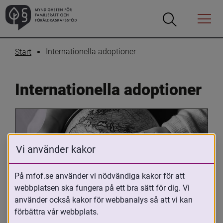
Öppna
Öppna
Menyn
sökrutan
Internationella adoptioner
Start
Internationella adoptioner
Vi använder kakor
På mfof.se använder vi nödvändiga kakor för att
webbplatsen ska fungera på ett bra sätt för dig. Vi
Oavsett om du är adopterad, 
använder också kakor för webbanalys så att vi kan
adoptivförälder eller arbetar med 
förbättra vår webbplats.
internationell adoption så kan du ha 