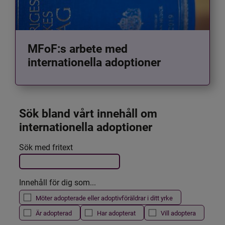
MFoF:s arbete med
internationella adoptioner
Sök bland vårt innehåll om 
internationella adoptioner
Det här formuläret postas automatiskt
Sök med fritext
Filtrera resultatet
Innehåll för dig som...
Möter adopterade eller adoptivföräldrar i ditt yrke
Är adopterad
Har adopterat
Vill adoptera