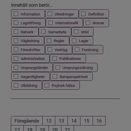
Innehåll som berör...
Information
Utredningar
Definition
Lagstiftning
Internationellt
Ansvar
Nätverk
Samarbete
Stöd
Vägledning
Regler
Lagar
Föreskrifter
Verktyg
Forskning
Administration
Publikationer
Ursprungsländer
Ursprungssökning
Oegentligheter
Barnperspektivet
Utbildning
Psykisk hälsa
Föregående
12
13
14
15
16
17
18
19
20
21