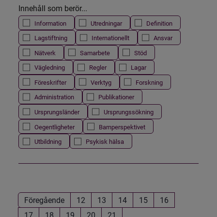
Innehåll som berör...
Information
Utredningar
Definition
Lagstiftning
Internationellt
Ansvar
Nätverk
Samarbete
Stöd
Vägledning
Regler
Lagar
Föreskrifter
Verktyg
Forskning
Administration
Publikationer
Ursprungsländer
Ursprungssökning
Oegentligheter
Barnperspektivet
Utbildning
Psykisk hälsa
Föregående
12
13
14
15
16
17
18
19
20
21