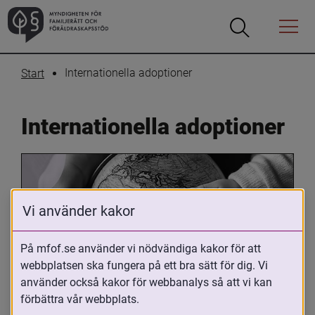
Öppna
Öppna
Menyn
sökrutan
Internationella adoptioner
Start
Internationella adoptioner
Vi använder kakor
På mfof.se använder vi nödvändiga kakor för att
webbplatsen ska fungera på ett bra sätt för dig. Vi
Oavsett om du är adopterad, 
använder också kakor för webbanalys så att vi kan
adoptivförälder eller arbetar med 
förbättra vår webbplats.
internationell adoption så kan du ha 