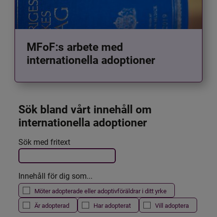
MFoF:s arbete med
internationella adoptioner
Sök bland vårt innehåll om 
internationella adoptioner
Det här formuläret postas automatiskt
Sök med fritext
Filtrera resultatet
Innehåll för dig som...
Möter adopterade eller adoptivföräldrar i ditt yrke
Är adopterad
Har adopterat
Vill adoptera