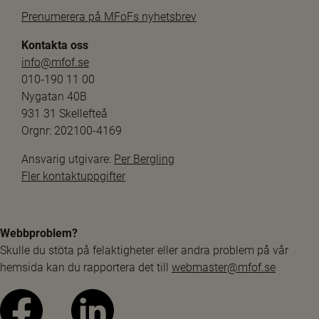
Prenumerera på MFoFs nyhetsbrev
Kontakta oss
info@mfof.se
010-190 11 00
Nygatan 40B
931 31 Skellefteå
Orgnr: 202100-4169
Ansvarig utgivare: 
Per Bergling
Fler kontaktuppgifter
Webbproblem?
Skulle du stöta på felaktigheter eller andra problem på vår 
hemsida kan du rapportera det till 
webmaster@mfof.se