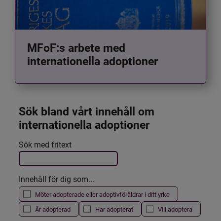
MFoF:s arbete med
internationella adoptioner
Sök bland vårt innehåll om 
internationella adoptioner
Det här formuläret postas automatiskt
Sök med fritext
Filtrera resultatet
Innehåll för dig som...
Möter adopterade eller adoptivföräldrar i ditt yrke
Är adopterad
Har adopterat
Vill adoptera