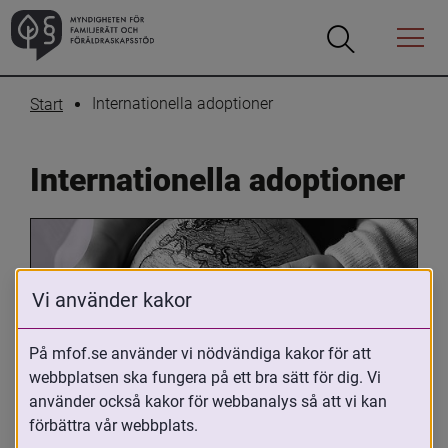
Öppna
Öppna
Menyn
sökrutan
Internationella adoptioner
Start
Internationella adoptioner
Vi använder kakor
På mfof.se använder vi nödvändiga kakor för att
webbplatsen ska fungera på ett bra sätt för dig. Vi
Oavsett om du är adopterad, 
använder också kakor för webbanalys så att vi kan
adoptivförälder eller arbetar med 
förbättra vår webbplats.
internationell adoption så kan du ha 