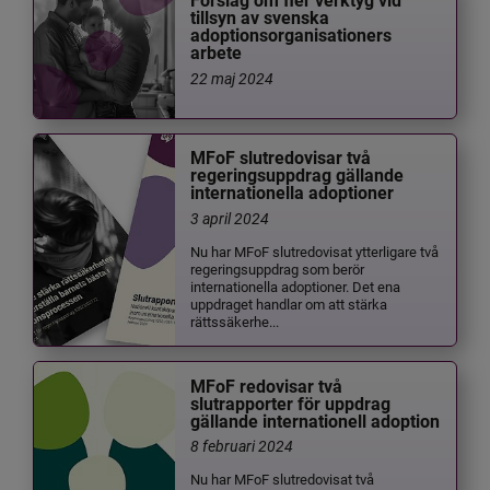
Förslag om fler verktyg vid
tillsyn av svenska
adoptionsorganisationers
arbete
22 maj 2024
MFoF slutredovisar två
regeringsuppdrag gällande
internationella adoptioner
3 april 2024
Nu har MFoF slutredovisat ytterligare två
regeringsuppdrag som berör
internationella adoptioner. Det ena
uppdraget handlar om att stärka
rättssäkerhe...
MFoF redovisar två
slutrapporter för uppdrag
gällande internationell adoption
8 februari 2024
Nu har MFoF slutredovisat två