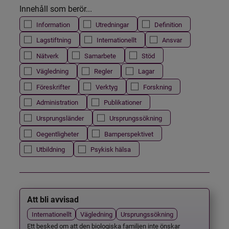
Innehåll som berör...
Information
Utredningar
Definition
Lagstiftning
Internationellt
Ansvar
Nätverk
Samarbete
Stöd
Vägledning
Regler
Lagar
Föreskrifter
Verktyg
Forskning
Administration
Publikationer
Ursprungsländer
Ursprungssökning
Oegentligheter
Barnperspektivet
Utbildning
Psykisk hälsa
Att bli avvisad
Internationellt
Vägledning
Ursprungssökning
Ett besked om att den biologiska familjen inte önskar