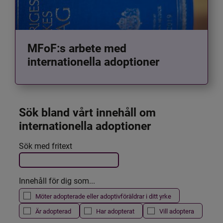
MFoF:s arbete med
internationella adoptioner
Sök bland vårt innehåll om 
internationella adoptioner
Det här formuläret postas automatiskt
Sök med fritext
Filtrera resultatet
Innehåll för dig som...
Möter adopterade eller adoptivföräldrar i ditt yrke
Är adopterad
Har adopterat
Vill adoptera