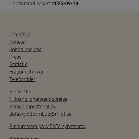
Uppdaterad senast 
2025-09-19
Om MFoF
Nyheter
Jobba hos oss
Press
Statistik
Frågor och svar
Telefontider
Blanketter
Tillgänglighetsredogörelse
Personuppgiftspolicy
dataskyddsombud@mfof.se
Prenumerera på MFoFs nyhetsbrev
Kontakta oss