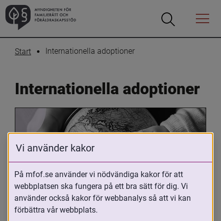
Öppna
Öppna
Menyn
sökrutan
Internationella adoptioner
Start
Internationella adoptioner
Vi använder kakor
På mfof.se använder vi nödvändiga kakor för att
webbplatsen ska fungera på ett bra sätt för dig. Vi
Oavsett om du är adopterad, 
använder också kakor för webbanalys så att vi kan
adoptivförälder eller arbetar med 
förbättra vår webbplats.
internationell adoption så kan du ha 