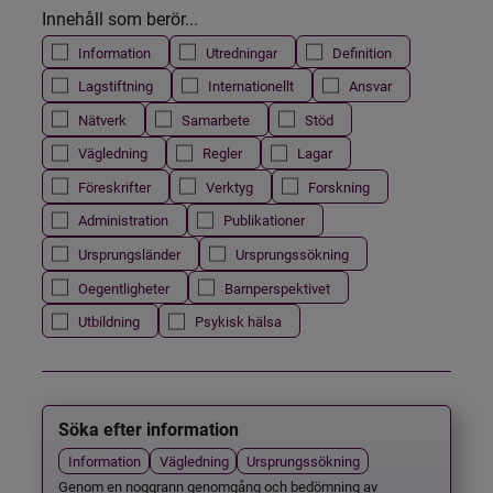
Innehåll som berör...
Information
Utredningar
Definition
Lagstiftning
Internationellt
Ansvar
Nätverk
Samarbete
Stöd
Vägledning
Regler
Lagar
Föreskrifter
Verktyg
Forskning
Administration
Publikationer
Ursprungsländer
Ursprungssökning
Oegentligheter
Barnperspektivet
Utbildning
Psykisk hälsa
Söka efter information
Information
Vägledning
Ursprungssökning
Genom en noggrann genomgång och bedömning av