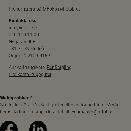
Prenumerera på MFoFs nyhetsbrev
Kontakta oss
info@mfof.se
010-190 11 00
Nygatan 40B
931 31 Skellefteå
Orgnr: 202100-4169
Ansvarig utgivare: 
Per Bergling
Fler kontaktuppgifter
Webbproblem?
Skulle du stöta på felaktigheter eller andra problem på vår 
hemsida kan du rapportera det till 
webmaster@mfof.se