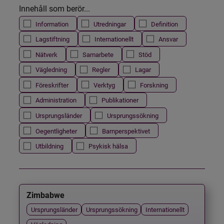
Innehåll som berör...
Information
Utredningar
Definition
Lagstiftning
Internationellt
Ansvar
Nätverk
Samarbete
Stöd
Vägledning
Regler
Lagar
Föreskrifter
Verktyg
Forskning
Administration
Publikationer
Ursprungsländer
Ursprungssökning
Oegentligheter
Barnperspektivet
Utbildning
Psykisk hälsa
Zimbabwe
Ursprungsländer
Ursprungssökning
Internationellt