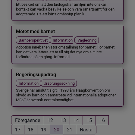
Ett besked om att den biologiska familjen inte önskar
kontakt kan väcka besvikelse och vara smärtsamt för den
adopterade. På ett känslomässigt plan k...
Mötet med barnet
Barnperspektivet
Information
Vägledning
Adoption innebär en stor omställning för barnet. För barnet
kan det vara lättare att ta till sig det nya om allt inte
förändras på en gång. Informati...
Regeringsuppdrag
Information
Ursprungssökning
Sverige har anslutit sig till 1993 års Haagkonvention om
skydd av barn och samarbete vid internationella adoptioner.
MFoF är svensk centralmyndighet ...
Föregående
12
13
14
15
16
17
18
19
20
21
Nästa