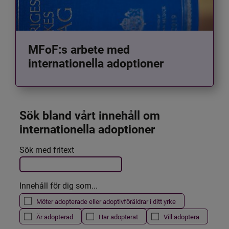
MFoF:s arbete med
internationella adoptioner
Sök bland vårt innehåll om 
internationella adoptioner
Det här formuläret postas automatiskt
Sök med fritext
Filtrera resultatet
Innehåll för dig som...
Möter adopterade eller adoptivföräldrar i ditt yrke
Är adopterad
Har adopterat
Vill adoptera