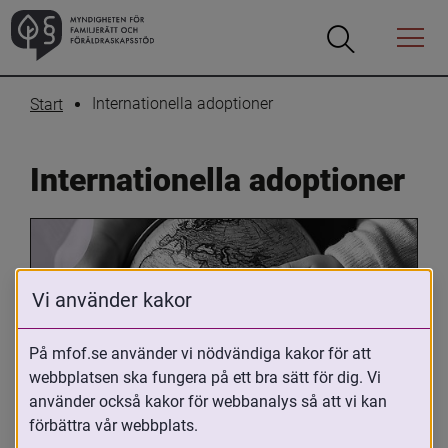
Öppna
Öppna
Menyn
sökrutan
Internationella adoptioner
Start
Internationella adoptioner
Vi använder kakor
På mfof.se använder vi nödvändiga kakor för att
webbplatsen ska fungera på ett bra sätt för dig. Vi
Oavsett om du är adopterad, 
använder också kakor för webbanalys så att vi kan
adoptivförälder eller arbetar med 
förbättra vår webbplats.
internationell adoption så kan du ha 