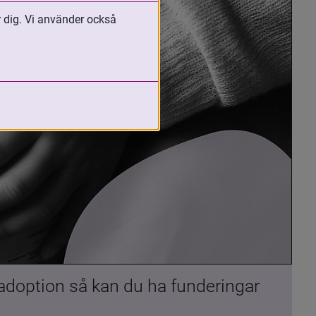
r dig. Vi använder också
 adoption så kan du ha funderingar 