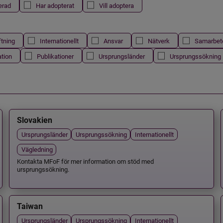
erad
Har adopterat
Vill adoptera
ftning
Internationellt
Ansvar
Nätverk
Samarbet
ation
Publikationer
Ursprungsländer
Ursprungssökning
Slovakien
Ursprungsländer
Ursprungssökning
Internationellt
Vägledning
Kontakta MFoF för mer information om stöd med
ursprungssökning.
Taiwan
Ursprungsländer
Ursprungssökning
Internationellt