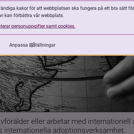
ndiga kakor för att webbplatsen ska fungera på ett bra sätt fö
vi kan förbättra vår webbplats.
terar personuppgifter samt cookies.
Anpassa inställningar
förälder eller arbetar med internationell
es internationella adoptionsverksamhet.