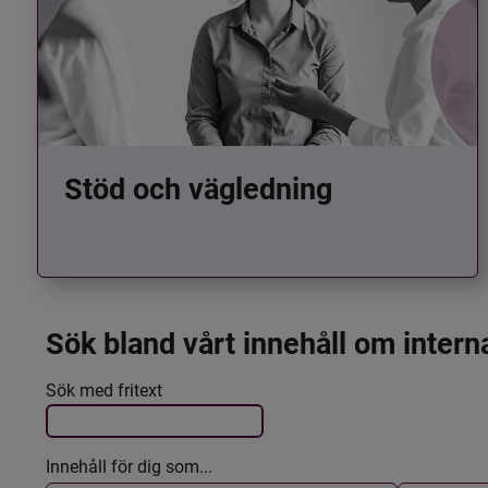
Stöd och vägledning
Sök bland vårt innehåll om intern
Det här formuläret postas automatiskt
Filtrera resultatet
Sök med fritext
Innehåll för dig som...