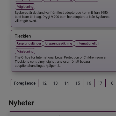
Vägledning
Sydkorea är det land varifrån flest adopterade kommit från 1950-
talet fram till i dag. Drygt 9 700 barn har adopterats från Sydkorea
vilket gör Sveri...
Tjeckien
Ursprungsländer
Ursprungssökning
Internationellt
Vägledning
The Office for International Legal Protection of Children som är
Tjeckiens centralmyndighet, ansvarar för att bevara
adoptionshandlingar, hjälper til...
Föregående
12
13
14
15
16
17
18
Nyheter