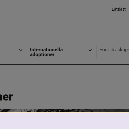
Lättläst
Internationella
Föräldraskap
adoptioner
ner