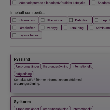
Möter adopterade eller adoptivföräldrar i ditt yrke
Är adopt
Innehåll som berör...
Information
Utredningar
Definition
Lagsti
Föreskrifter
Verktyg
Forskning
Administr
Psykisk hälsa
Ryssland
Ursprungsländer
Ursprungssökning
Internationellt
Vägledning
Kontakta MFoF för mer information om stöd med
ursprungssökning.
Sydkorea
Ursprungsländer
Ursprungssökning
Internationellt