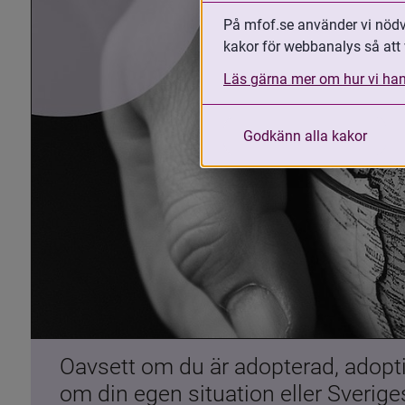
På mfof.se använder vi nödvä
kakor för webbanalys så att 
Läs gärna mer om hur vi han
Godkänn alla kakor
Oavsett om du är adopterad, adoptiv
om din egen situation eller Sverig