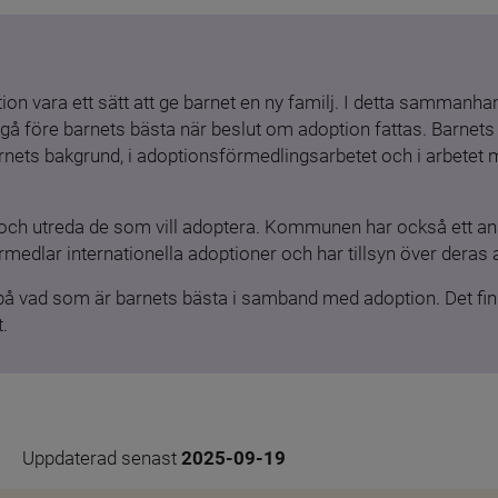
ion vara ett sätt att ge barnet en ny familj. I detta sammanhang
gå före barnets bästa när beslut om adoption fattas. Barnets b
barnets bakgrund, i adoptionsförmedlingsarbetet och i arbetet
och utreda de som vill adoptera. Kommunen har också ett ansv
medlar internationella adoptioner och har tillsyn över deras 
 på vad som är barnets bästa i samband med adoption. Det finn
.
Uppdaterad senast 
2025-09-19