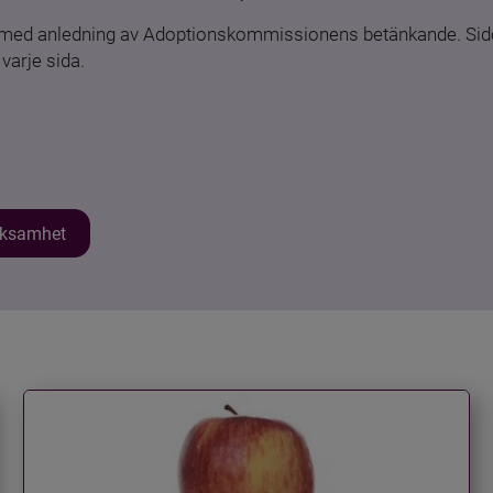
n med anledning av Adoptionskommissionens betänkande. Sido
varje sida.
erksamhet