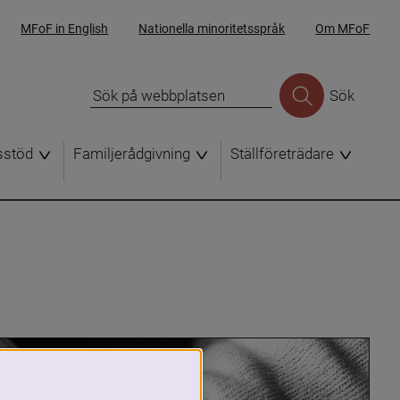
MFoF in English
Nationella minoritetsspråk
Om MFoF
Sök
sstöd
Familjerådgivning
Ställföreträdare