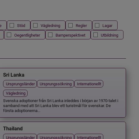
e
Stöd
Vägledning
Regler
Lagar
Oegentligheter
Barnperspektivet
Utbildning
Sri Lanka
Ursprungsländer
Ursprungssökning
Internationellt
Vägledning
Svenska adoptioner från Sri Lanka inleddes i början av 1970-talet i
samband med att Sri Lanka blev ett turistmål för svenskar. De
första adoptionerna...
Thailand
Ursprungsländer
Ursprungssökning
Internationellt