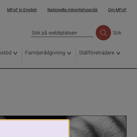
MFoF in English
Nationella minoritetsspråk
Om MFoF
Sök
sstöd
Familjerådgivning
Ställföreträdare