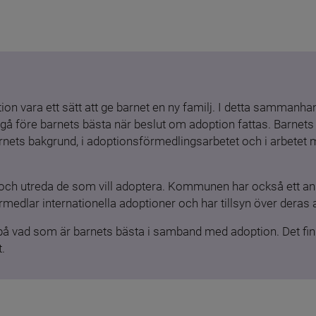
ion vara ett sätt att ge barnet en ny familj. I detta sammanhang
gå före barnets bästa när beslut om adoption fattas. Barnets b
barnets bakgrund, i adoptionsförmedlingsarbetet och i arbetet
och utreda de som vill adoptera. Kommunen har också ett ansv
medlar internationella adoptioner och har tillsyn över deras 
 på vad som är barnets bästa i samband med adoption. Det finn
.