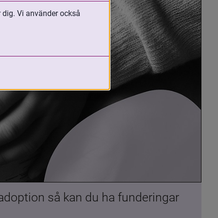
r dig. Vi använder också
 adoption så kan du ha funderingar 