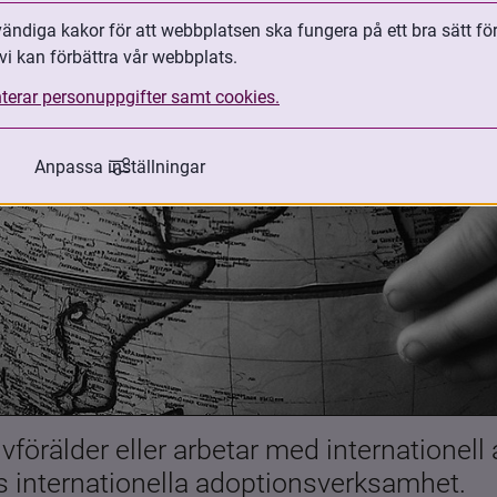
ndiga kakor för att webbplatsen ska fungera på ett bra sätt fö
vi kan förbättra vår webbplats.
terar personuppgifter samt cookies.
Anpassa inställningar
förälder eller arbetar med internationell
es internationella adoptionsverksamhet.