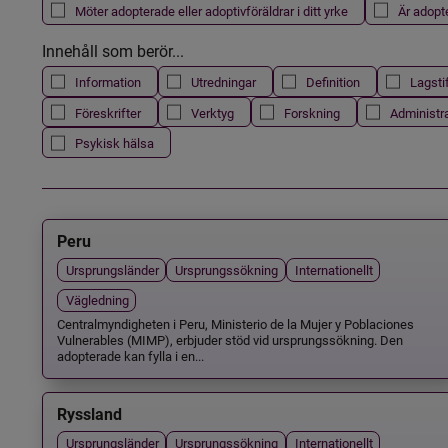
Möter adopterade eller adoptivföräldrar i ditt yrke
Är adopt
Innehåll som berör...
Information
Utredningar
Definition
Lagsti
Föreskrifter
Verktyg
Forskning
Administr
Psykisk hälsa
Peru
Ursprungsländer
Ursprungssökning
Internationellt
Vägledning
Centralmyndigheten i Peru, Ministerio de la Mujer y Poblaciones
Vulnerables (MIMP), erbjuder stöd vid ursprungssökning. Den
adopterade kan fylla i en...
Ryssland
Ursprungsländer
Ursprungssökning
Internationellt