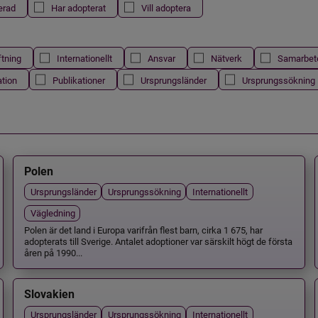
erad
Har adopterat
Vill adoptera
ftning
Internationellt
Ansvar
Nätverk
Samarbet
ation
Publikationer
Ursprungsländer
Ursprungssökning
Polen
Ursprungsländer
Ursprungssökning
Internationellt
Vägledning
Polen är det land i Europa varifrån flest barn, cirka 1 675, har
adopterats till Sverige. Antalet adoptioner var särskilt högt de första
åren på 1990...
Slovakien
Ursprungsländer
Ursprungssökning
Internationellt