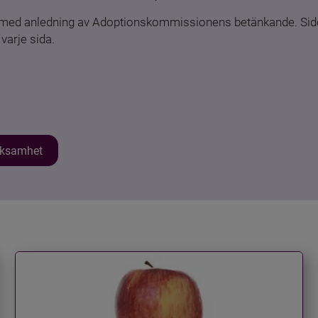
n med anledning av Adoptionskommissionens betänkande. Sido
varje sida.
erksamhet