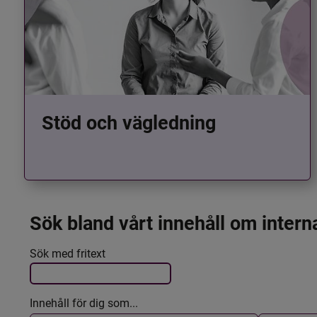
Stöd och vägledning
Sök bland vårt innehåll om intern
Det här formuläret postas automatiskt
Filtrera resultatet
Sök med fritext
Innehåll för dig som...