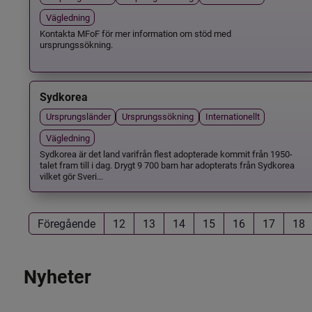
Vägledning
Kontakta MFoF för mer information om stöd med
ursprungssökning.
Sydkorea
Ursprungsländer
Ursprungssökning
Internationellt
Vägledning
Sydkorea är det land varifrån flest adopterade kommit från 1950-
talet fram till i dag. Drygt 9 700 barn har adopterats från Sydkorea
vilket gör Sveri...
Föregående
12
13
14
15
16
17
18
Nyheter