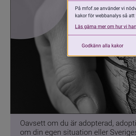
På mfof.se använder vi nödvä
kakor för webbanalys så att 
Läs gärna mer om hur vi han
Godkänn alla kakor
Oavsett om du är adopterad, adoptiv
om din egen situation eller Sverig