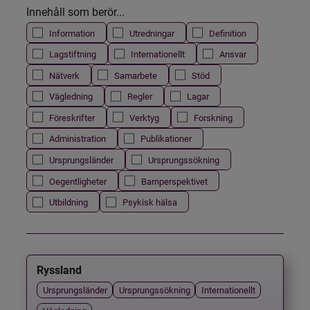
Innehåll som berör...
Information
Utredningar
Definition
Lagstiftning
Internationellt
Ansvar
Nätverk
Samarbete
Stöd
Vägledning
Regler
Lagar
Föreskrifter
Verktyg
Forskning
Administration
Publikationer
Ursprungsländer
Ursprungssökning
Oegentligheter
Barnperspektivet
Utbildning
Psykisk hälsa
Ryssland
Ursprungsländer
Ursprungssökning
Internationellt