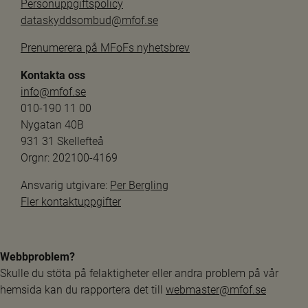
Personuppgiftspolicy
dataskyddsombud@mfof.se
Prenumerera på MFoFs nyhetsbrev
Kontakta oss
info@mfof.se
010-190 11 00
Nygatan 40B
931 31 Skellefteå
Orgnr: 202100-4169
Ansvarig utgivare: 
Per Bergling
Fler kontaktuppgifter
Webbproblem?
Skulle du stöta på felaktigheter eller andra problem på vår 
hemsida kan du rapportera det till 
webmaster@mfof.se