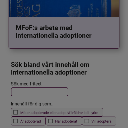
MFoF:s arbete med
internationella adoptioner
Sök bland vårt innehåll om 
internationella adoptioner
Det här formuläret postas automatiskt
Sök med fritext
Filtrera resultatet
Innehåll för dig som...
Möter adopterade eller adoptivföräldrar i ditt yrke
Är adopterad
Har adopterat
Vill adoptera