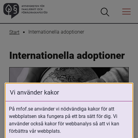
Öppna
Öppna
Menyn
sökrutan
Internationella adoptioner
Start
Internationella adoptioner
Vi använder kakor
På mfof.se använder vi nödvändiga kakor för att
webbplatsen ska fungera på ett bra sätt för dig. Vi
Oavsett om du är adopterad, 
använder också kakor för webbanalys så att vi kan
adoptivförälder eller arbetar med 
förbättra vår webbplats.
internationell adoption så kan du ha 