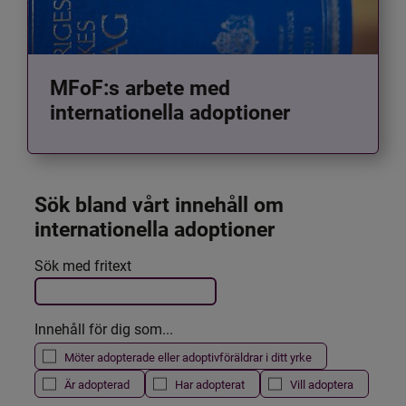
MFoF:s arbete med
internationella adoptioner
Sök bland vårt innehåll om 
internationella adoptioner
Det här formuläret postas automatiskt
Sök med fritext
Filtrera resultatet
Innehåll för dig som...
Möter adopterade eller adoptivföräldrar i ditt yrke
Är adopterad
Har adopterat
Vill adoptera