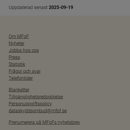
Uppdaterad senast 
2025-09-19
Om MFoF
Nyheter
Jobba hos oss
Press
Statistik
Frågor och svar
Telefontider
Blanketter
Tillgänglighetsredogörelse
Personuppgiftspolicy
dataskyddsombud@mfof.se
Prenumerera på MFoFs nyhetsbrev