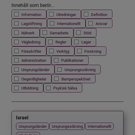
Innehåll som berör...
Information
Utredningar
Definition
Lagstiftning
Internationellt
Ansvar
Nätverk
Samarbete
Stöd
Vägledning
Regler
Lagar
Föreskrifter
Verktyg
Forskning
Administration
Publikationer
Ursprungsländer
Ursprungssökning
Oegentligheter
Barnperspektivet
Utbildning
Psykisk hälsa
Israel
Ursprungsländer
Ursprungssökning
Internationellt