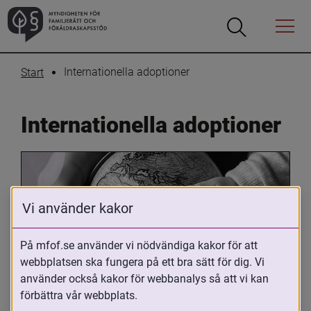
Öppna
Öppna
Menyn
sökrutan
Internationella adoptioner
Start
Internationella adoptioner
Vi använder kakor
På mfof.se använder vi nödvändiga kakor för att
webbplatsen ska fungera på ett bra sätt för dig. Vi
Oavsett om du är adopterad, 
använder också kakor för webbanalys så att vi kan
adoptivförälder eller arbetar med 
förbättra vår webbplats.
internationell adoption så kan du ha 