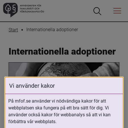
Öppna
Öppna
Menyn
sökrutan
Internationella adoptioner
Start
Internationella adoptioner
Vi använder kakor
På mfof.se använder vi nödvändiga kakor för att
webbplatsen ska fungera på ett bra sätt för dig. Vi
Oavsett om du är adopterad, 
använder också kakor för webbanalys så att vi kan
adoptivförälder eller arbetar med 
förbättra vår webbplats.
internationell adoption så kan du ha 