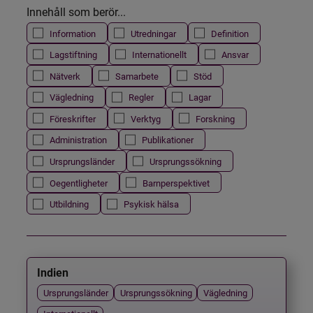
Innehåll som berör...
Information
Utredningar
Definition
Lagstiftning
Internationellt
Ansvar
Nätverk
Samarbete
Stöd
Vägledning
Regler
Lagar
Föreskrifter
Verktyg
Forskning
Administration
Publikationer
Ursprungsländer
Ursprungssökning
Oegentligheter
Barnperspektivet
Utbildning
Psykisk hälsa
Indien
Ursprungsländer
Ursprungssökning
Vägledning