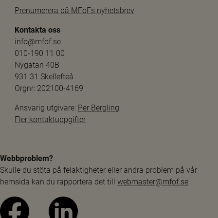
Prenumerera på MFoFs nyhetsbrev
Kontakta oss
info@mfof.se
010-190 11 00
Nygatan 40B
931 31 Skellefteå
Orgnr: 202100-4169
Ansvarig utgivare: 
Per Bergling
Fler kontaktuppgifter
Webbproblem?
Skulle du stöta på felaktigheter eller andra problem på vår 
hemsida kan du rapportera det till 
webmaster@mfof.se