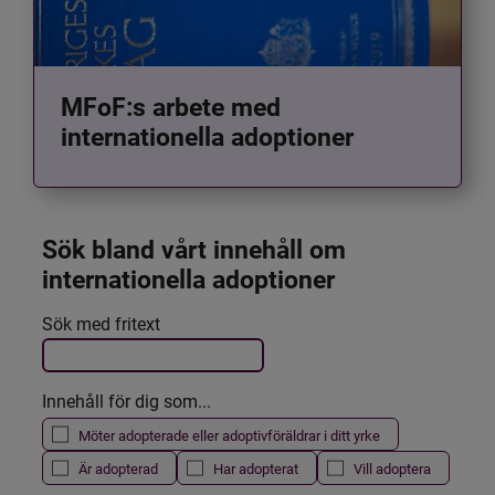
MFoF:s arbete med
internationella adoptioner
Sök bland vårt innehåll om 
internationella adoptioner
Det här formuläret postas automatiskt
Sök med fritext
Filtrera resultatet
Innehåll för dig som...
Möter adopterade eller adoptivföräldrar i ditt yrke
Är adopterad
Har adopterat
Vill adoptera