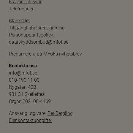
Frågor och svar
Telefontider
Blanketter
Tillgänglighetsredogörelse
Personuppgiftspolicy
dataskyddsombud@mfof.se
Prenumerera på MFoFs nyhetsbrev
Kontakta oss
info@mfof.se
010-190 11 00
Nygatan 40B
931 31 Skellefteå
Orgnr: 202100-4169
Ansvarig utgivare: 
Per Bergling
Fler kontaktuppgifter