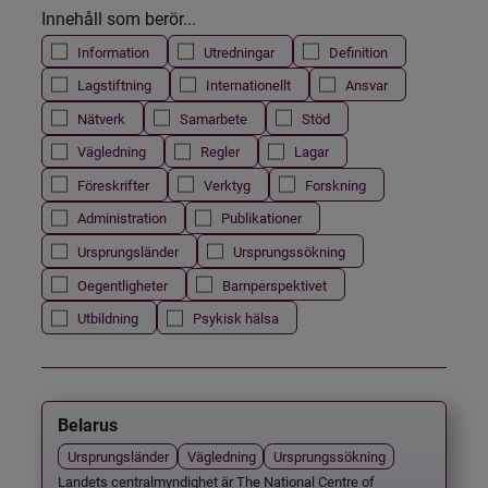
Innehåll som berör...
Information
Utredningar
Definition
Lagstiftning
Internationellt
Ansvar
Nätverk
Samarbete
Stöd
Vägledning
Regler
Lagar
Föreskrifter
Verktyg
Forskning
Administration
Publikationer
Ursprungsländer
Ursprungssökning
Oegentligheter
Barnperspektivet
Utbildning
Psykisk hälsa
Belarus
Ursprungsländer
Vägledning
Ursprungssökning
Landets centralmyndighet är The National Centre of