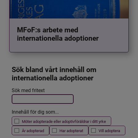
MFoF:s arbete med
internationella adoptioner
Sök bland vårt innehåll om 
internationella adoptioner
Det här formuläret postas automatiskt
Sök med fritext
Filtrera resultatet
Innehåll för dig som...
Möter adopterade eller adoptivföräldrar i ditt yrke
Är adopterad
Har adopterat
Vill adoptera