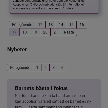
Landets centralmyndighet heter Consejo Nacional de
Adopciones (CNA) och erbjuder stöd till internationellt
adopterade som söker sitt ursprung. Ansöka...
Föregående
12
13
14
15
16
17
18
19
20
21
Nästa
Nyheter
Föregående
1
2
3
4
Barnets bästa i fokus
När föräldrar inte kan ta hand om sitt barn 
kan adoption vara ett sätt att ge barnet en ny 
familj. I detta sammanhang befinner sig 