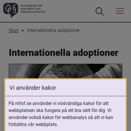
Öppna
Öppna
Menyn
sökrutan
Internationella adoptioner
Start
Internationella adoptioner
Vi använder kakor
På mfof.se använder vi nödvändiga kakor för att
webbplatsen ska fungera på ett bra sätt för dig. Vi
Oavsett om du är adopterad, 
använder också kakor för webbanalys så att vi kan
adoptivförälder eller arbetar med 
förbättra vår webbplats.
internationell adoption så kan du ha 