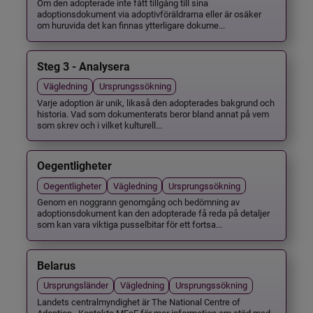
Om den adopterade inte fått tillgång till sina
adoptionsdokument via adoptivföräldrarna eller är osäker
om huruvida det kan finnas ytterligare dokume...
Steg 3 - Analysera
Vägledning
Ursprungssökning
Varje adoption är unik, likaså den adopterades bakgrund och
historia. Vad som dokumenterats beror bland annat på vem
som skrev och i vilket kulturell...
Oegentligheter
Oegentligheter
Vägledning
Ursprungssökning
Genom en noggrann genomgång och bedömning av
adoptionsdokument kan den adopterade få reda på detaljer
som kan vara viktiga pusselbitar för ett fortsa...
Belarus
Ursprungsländer
Vägledning
Ursprungssökning
Landets centralmyndighet är The National Centre of
Adoption . Kontakta MFoF för mer information om stöd med