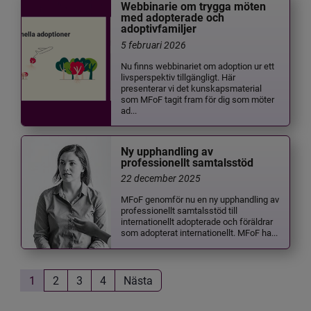
Webbinarie om trygga möten
med adopterade och
adoptivfamiljer
5 februari 2026
Nu finns webbinariet om adoption ur ett
livsperspektiv tillgängligt. Här
presenterar vi det kunskapsmaterial
som MFoF tagit fram för dig som möter
ad...
Ny upphandling av
professionellt samtalsstöd
22 december 2025
MFoF genomför nu en ny upphandling av
professionellt samtalsstöd till
internationellt adopterade och föräldrar
som adopterat internationellt. MFoF ha...
1
2
3
4
Nästa