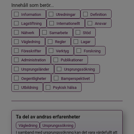
Innehåll som berör...
Information
Utredningar
Definition
Lagstiftning
Internationellt
Ansvar
Nätverk
Samarbete
Stöd
Vägledning
Regler
Lagar
Föreskrifter
Verktyg
Forskning
Administration
Publikationer
Ursprungsländer
Ursprungssökning
Oegentligheter
Barnperspektivet
Utbildning
Psykisk hälsa
Ta del av andras erfarenheter
Vägledning
Ursprungssökning
I samband med ursprungssökning kan det vara värdefullt att