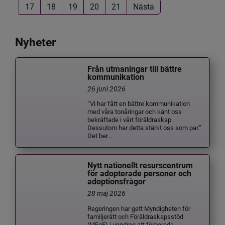
17
18
19
20
21
Nästa
Nyheter
Från utmaningar till bättre
kommunikation
26 juni 2026
”Vi har fått en bättre kommunikation
med våra tonåringar och känt oss
bekräftade i vårt föräldraskap.
Dessutom har detta stärkt oss som par.”
Det ber...
Nytt nationellt resurscentrum
för adopterade personer och
adoptionsfrågor
28 maj 2026
Regeringen har gett Myndigheten för
familjerätt och Föräldraskapsstöd
(MFoF) i uppdrag att förbereda