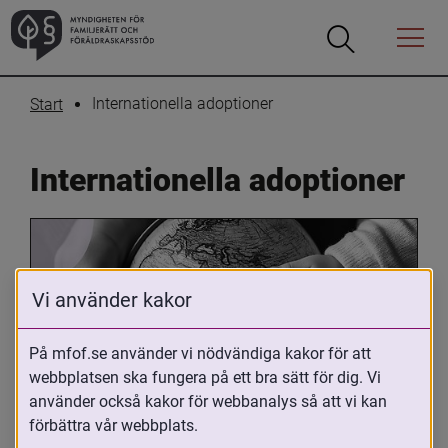
Öppna
Öppna
Menyn
sökrutan
Internationella adoptioner
Start
Internationella adoptioner
Vi använder kakor
På mfof.se använder vi nödvändiga kakor för att
webbplatsen ska fungera på ett bra sätt för dig. Vi
Oavsett om du är adopterad, 
använder också kakor för webbanalys så att vi kan
adoptivförälder eller arbetar med 
förbättra vår webbplats.
internationell adoption så kan du ha 