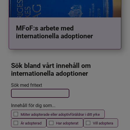
MFoF:s arbete med
internationella adoptioner
Sök bland vårt innehåll om 
internationella adoptioner
Det här formuläret postas automatiskt
Sök med fritext
Filtrera resultatet
Innehåll för dig som...
Möter adopterade eller adoptivföräldrar i ditt yrke
Är adopterad
Har adopterat
Vill adoptera