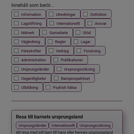
Innehåll som berör...
Information
Utredningar
Definition
Lagstiftning
Internationellt
Ansvar
Nätverk
Samarbete
Stöd
Vägledning
Regler
Lagar
Föreskrifter
Verktyg
Forskning
Administration
Publikationer
Ursprungsländer
Ursprungssökning
Oegentligheter
Barnperspektivet
Utbildning
Psykisk hälsa
Resa till barnets ursprungsland
Ursprungsländer
Internationellt
Ursprungssökning
Att resa med sitt barn till hans eller hennes ursprungsland