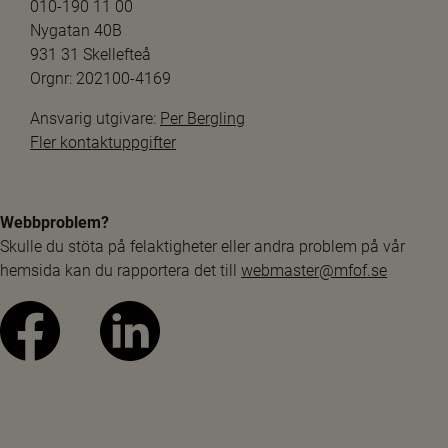
010-190 11 00
Nygatan 40B
931 31 Skellefteå
Orgnr: 202100-4169
Ansvarig utgivare: 
Per Bergling
Fler kontaktuppgifter
Webbproblem?
Skulle du stöta på felaktigheter eller andra problem på vår 
hemsida kan du rapportera det till 
webmaster@mfof.se