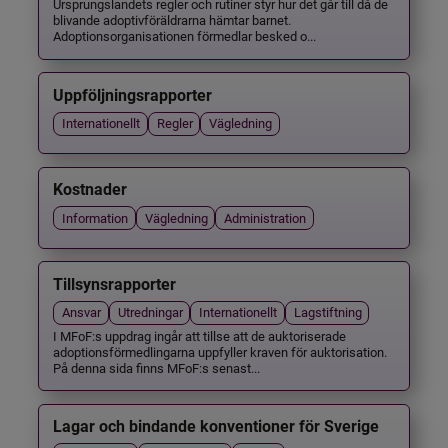
Ursprungslandets regler och rutiner styr hur det går till då de
blivande adoptivföräldrarna hämtar barnet.
Adoptionsorganisationen förmedlar besked o...
Uppföljningsrapporter
Internationellt
Regler
Vägledning
Kostnader
Information
Vägledning
Administration
Tillsynsrapporter
Ansvar
Utredningar
Internationellt
Lagstiftning
I MFoF:s uppdrag ingår att tillse att de auktoriserade
adoptionsförmedlingarna uppfyller kraven för auktorisation.
På denna sida finns MFoF:s senast...
Lagar och bindande konventioner för Sverige