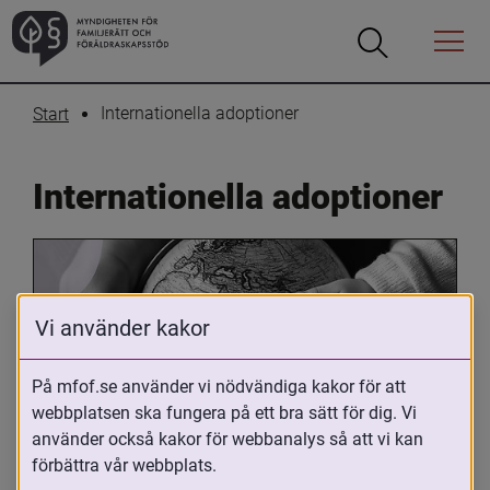
Öppna
Öppna
Menyn
sökrutan
Internationella adoptioner
Start
Internationella adoptioner
Vi använder kakor
På mfof.se använder vi nödvändiga kakor för att
webbplatsen ska fungera på ett bra sätt för dig. Vi
Oavsett om du är adopterad, 
använder också kakor för webbanalys så att vi kan
adoptivförälder eller arbetar med 
förbättra vår webbplats.
internationell adoption så kan du ha 