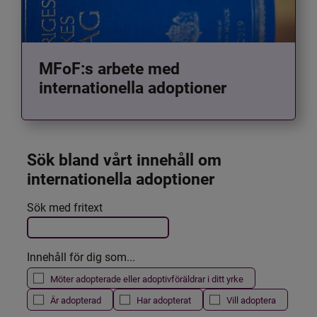
MFoF:s arbete med
internationella adoptioner
Sök bland vårt innehåll om 
internationella adoptioner
Det här formuläret postas automatiskt
Sök med fritext
Filtrera resultatet
Innehåll för dig som...
Möter adopterade eller adoptivföräldrar i ditt yrke
Är adopterad
Har adopterat
Vill adoptera