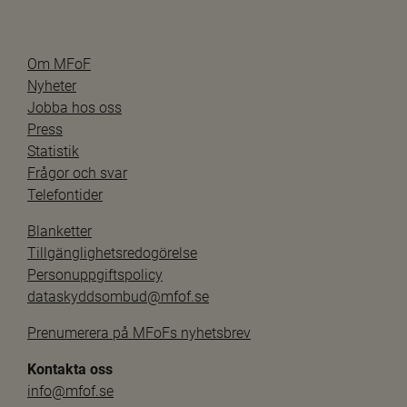
Om MFoF
Nyheter
Jobba hos oss
Press
Statistik
Frågor och svar
Telefontider
Blanketter
Tillgänglighetsredogörelse
Personuppgiftspolicy
dataskyddsombud@mfof.se
Prenumerera på MFoFs nyhetsbrev
Kontakta oss
info@mfof.se