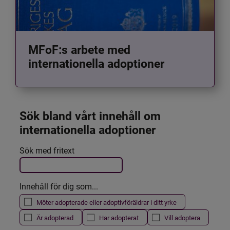
MFoF:s arbete med
internationella adoptioner
Sök bland vårt innehåll om 
internationella adoptioner
Det här formuläret postas automatiskt
Sök med fritext
Filtrera resultatet
Innehåll för dig som...
Möter adopterade eller adoptivföräldrar i ditt yrke
Är adopterad
Har adopterat
Vill adoptera