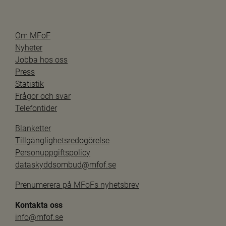
Om MFoF
Nyheter
Jobba hos oss
Press
Statistik
Frågor och svar
Telefontider
Blanketter
Tillgänglighetsredogörelse
Personuppgiftspolicy
dataskyddsombud@mfof.se
Prenumerera på MFoFs nyhetsbrev
Kontakta oss
info@mfof.se