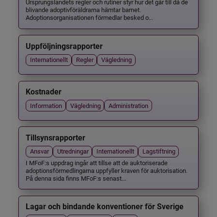
Ursprungslandets regler och rutiner styr hur det går till då de
blivande adoptivföräldrarna hämtar barnet.
Adoptionsorganisationen förmedlar besked o...
Uppföljningsrapporter
Internationellt
Regler
Vägledning
Kostnader
Information
Vägledning
Administration
Tillsynsrapporter
Ansvar
Utredningar
Internationellt
Lagstiftning
I MFoF:s uppdrag ingår att tillse att de auktoriserade
adoptionsförmedlingarna uppfyller kraven för auktorisation.
På denna sida finns MFoF:s senast...
Lagar och bindande konventioner för Sverige