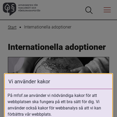
Öppna
Öppna
Menyn
sökrutan
Internationella adoptioner
Start
Internationella adoptioner
Vi använder kakor
På mfof.se använder vi nödvändiga kakor för att
Oavsett om du är adopterad, 
webbplatsen ska fungera på ett bra sätt för dig. Vi
använder också kakor för webbanalys så att vi kan
adoptivförälder eller arbetar med 
förbättra vår webbplats.
internationell adoption så kan du ha 