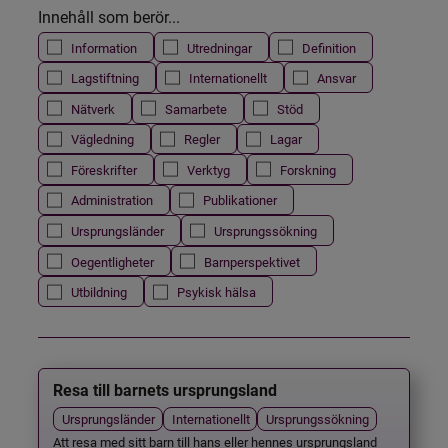
Innehåll som berör...
Information
Utredningar
Definition
Lagstiftning
Internationellt
Ansvar
Nätverk
Samarbete
Stöd
Vägledning
Regler
Lagar
Föreskrifter
Verktyg
Forskning
Administration
Publikationer
Ursprungsländer
Ursprungssökning
Oegentligheter
Barnperspektivet
Utbildning
Psykisk hälsa
Resa till barnets ursprungsland
Ursprungsländer
Internationellt
Ursprungssökning
Att resa med sitt barn till hans eller hennes ursprungsland