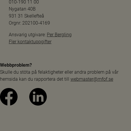
010-190 11 00
Nygatan 40B
931 31 Skellefteå
Orgnr: 202100-4169
Ansvarig utgivare: 
Per Bergling
Fler kontaktuppgifter
Webbproblem?
Skulle du stöta på felaktigheter eller andra problem på vår 
hemsida kan du rapportera det till 
webmaster@mfof.se