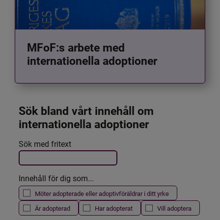
MFoF:s arbete med
internationella adoptioner
Sök bland vårt innehåll om 
internationella adoptioner
Det här formuläret postas automatiskt
Sök med fritext
Filtrera resultatet
Innehåll för dig som...
Möter adopterade eller adoptivföräldrar i ditt yrke
Är adopterad
Har adopterat
Vill adoptera