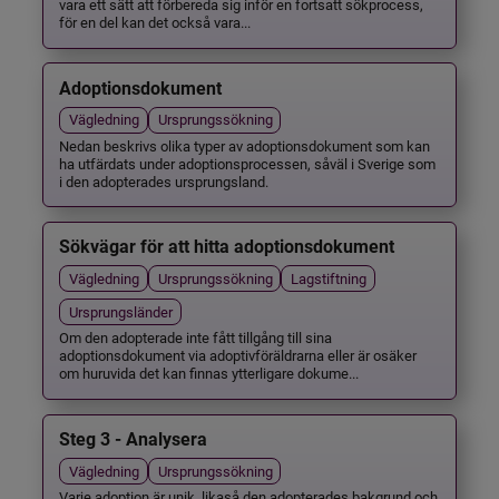
vara ett sätt att förbereda sig inför en fortsatt sökprocess,
för en del kan det också vara...
Adoptionsdokument
Vägledning
Ursprungssökning
Nedan beskrivs olika typer av adoptionsdokument som kan
ha utfärdats under adoptionsprocessen, såväl i Sverige som
i den adopterades ursprungsland.
Sökvägar för att hitta adoptionsdokument
Vägledning
Ursprungssökning
Lagstiftning
Ursprungsländer
Om den adopterade inte fått tillgång till sina
adoptionsdokument via adoptivföräldrarna eller är osäker
om huruvida det kan finnas ytterligare dokume...
Steg 3 - Analysera
Vägledning
Ursprungssökning
Varje adoption är unik, likaså den adopterades bakgrund och