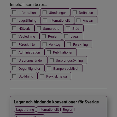
Innehåll som berör...
Information
Utredningar
Definition
Lagstiftning
Internationellt
Ansvar
Nätverk
Samarbete
Stöd
Vägledning
Regler
Lagar
Föreskrifter
Verktyg
Forskning
Administration
Publikationer
Ursprungsländer
Ursprungssökning
Oegentligheter
Barnperspektivet
Utbildning
Psykisk hälsa
Lagar och bindande konventioner för Sverige
Lagstiftning
Internationellt
Regler