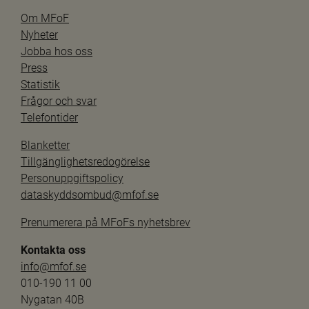
Om MFoF
Nyheter
Jobba hos oss
Press
Statistik
Frågor och svar
Telefontider
Blanketter
Tillgänglighetsredogörelse
Personuppgiftspolicy
dataskyddsombud@mfof.se
Prenumerera på MFoFs nyhetsbrev
Kontakta oss
info@mfof.se
010-190 11 00
Nygatan 40B