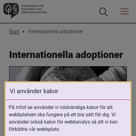
Öppna
Öppna
Menyn
sökrutan
Internationella adoptioner
Start
Internationella adoptioner
Vi använder kakor
På mfof.se använder vi nödvändiga kakor för att
webbplatsen ska fungera på ett bra sätt för dig. Vi
Oavsett om du är adopterad, 
använder också kakor för webbanalys så att vi kan
adoptivförälder eller arbetar med 
förbättra vår webbplats.
internationell adoption så kan du ha 